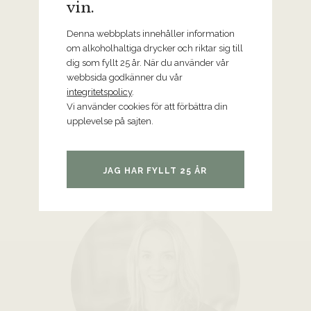
vin.
Denna webbplats innehåller information
om alkoholhaltiga drycker och riktar sig till
dig som fyllt 25 år. När du använder vår
webbsida godkänner du vår
integritetspolicy
.
Alexander Lundin
Vi använder cookies för att förbättra din
Sales
upplevelse på sajten.
alexander@tryffelsvinet.se
+4670-965 87 24
JAG HAR FYLLT 25 ÅR