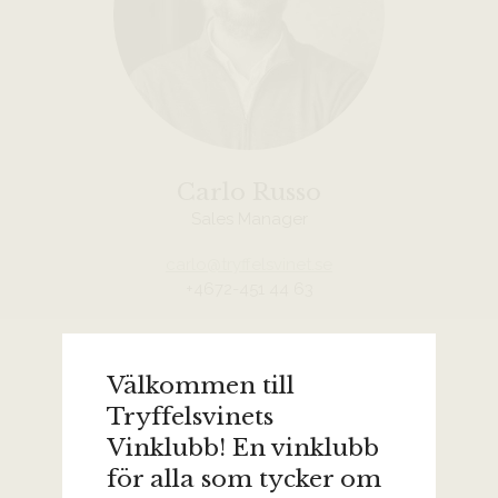
Carlo Russo
Sales Manager
carlo@tryffelsvinet.se
+4672-451 44 63
Välkommen till
Tryffelsvinets
Vinklubb! En vinklubb
för alla som tycker om