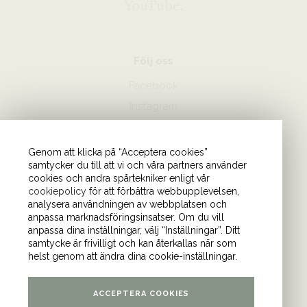
YouTube
.
Följ oss
Facebook
Instagram
Hör av dig
Genom att klicka på “Acceptera cookies”
samtycker du till att vi och våra partners använder
08-440 85 88
cookies och andra spårtekniker enligt vår
Skicka mejl till oss
cookiepolicy
för att förbättra webbupplevelsen,
analysera användningen av webbplatsen och
anpassa marknadsföringsinsatser. Om du vill
Vårt kontor
anpassa dina inställningar, välj “Inställningar”. Ditt
samtycke är frivilligt och kan återkallas när som
Tulegatan 4 (våning 9)
helst genom att ändra dina cookie-inställningar.
113 53 Stockholm
ACCEPTERA COOKIES