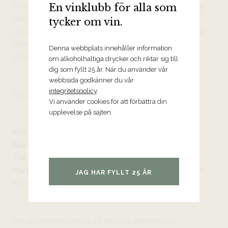
En vinklubb för alla som
2007 Cape Winemakers Guild Cuvée Chêne Chardonnay
Blanc de Blanc
tycker om vin.
2007 Cape Winemakers Guild Cuvée Chêne Chardonnay
Blanc de Blanc (sendegorgerad)
Denna webbplats innehåller information
1999 Cuvée Royale Blanc de Blancs
om alkoholhaltiga drycker och riktar sig till
dig som fyllt 25 år. När du använder vår
webbsida godkänner du vår
integritetspolicy
.
Till provningen serveras lättare tilltugg.
Vi använder cookies för att förbättra din
upplevelse på sajten.
Pris
: 695 kronor
När
: Onsdagen den 5 mars
Tid
: 17:30-19:30
Plats
: Tryffelsvinets Klubblokal, Blasieholmsgatan 4A
JAG HAR FYLLT 25 ÅR
(bottenplan)
Vid avbokning senast 26 februari återbetalas