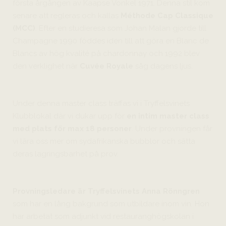
första årgången av Kaapse Vonkel 1971. Denna stil kom
senare att regleras och kallas
Méthode Cap Classique
(MCC)
. Efter en studieresa som Johan Malan gjorde till
Champagne 1990 föddes idén till att göra en Blanc de
Blancs av hög kvalité på chardonnay och 1992 blev
den verklighet när
Cuvée Royale
såg dagens ljus.
Under denna master class träffas vi i Tryffelsvinets
Klubblokal där vi dukar upp för
en intim master class
med plats för max 18 personer
. Under provningen får
vi lära oss mer om sydafrikanska bubblor och sätta
deras lagringsbarhet på prov.
Provningsledare är Tryffelsvinets Anna Rönngren
som har en lång bakgrund som utbildare inom vin. Hon
har arbetat som adjunkt vid restauranghögskolan i