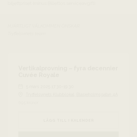
biljettpriset (minus Billettos serviceavgift).
HJÄRTLIGT VÄLKOMMEN ÖNSKAR
Tryffelsvinets team
Vertikalprovning – fyra decennier
Cuvée Royale
5 mars 2025 17:30-19:30
Tryffelsvinets Klubblokal, Blasieholmsgatan 4A
695 kronor
LÄGG TILL I KALENDER