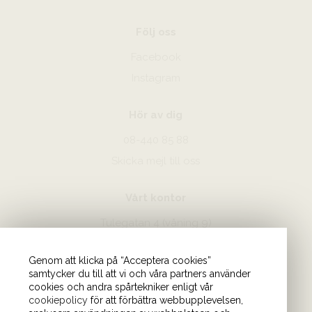
Följ oss
Facebook
Instagram
Hör av dig
08-440 85 88
Skicka mejl till oss
Vårt kontor
Tulegatan 4 (våning 9)
113 53 Stockholm
Genom att klicka på “Acceptera cookies”
samtycker du till att vi och våra partners använder
cookies och andra spårtekniker enligt vår
cookiepolicy
för att förbättra webbupplevelsen,