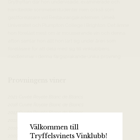
Grythyttan där hon undervisade, examinerade och
handledde sommelierstudenter men också som
gästföreläsare vid Restaurangakademien, Umeå
Universitet och Plumpton College i Brighton. Det ämne
hon föreläst mest om är mousserande vin och denna
afton samlar hon allt hon lärt sig under åren som
föreläsare för att dela med sig till vinklubbens
medlemmar i denna färgsprakande unika provning.
Provningens viner
2021 Cuvée Royale Blanc de Blancs
2018 Cuvée Royale Blanc de Blancs
2017 Cuvée Royale Blanc de Blancs
2011 Cuvée Royale Blanc de Blancs
Välkommen till
2010 Cuvée Royale Blanc de Blancs
Tryffelsvinets Vinklubb!
2007 Cuvée Royale Blanc de Blancs