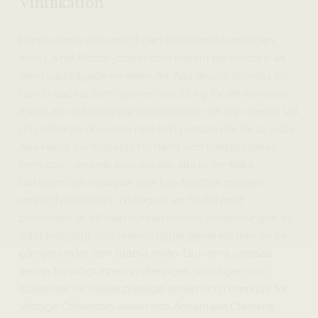
Vinifikation
Franciacorta görs enligt den traditionella metoden,
men Ca’del Bosco jobbar som bekant lite hårdare än
den lagstadgade miniminivån. Alla druvor skördas för
hand i backar som rymmer max 16 kg för att minimera
risken att druvorna ska krossas innan de når vineriet. Väl
på plats kyls druvorna ned och pressas när de är svala.
Alla klasar kontrolleras för hand och tvättas i deras
berry spa –
en unik process där alla potentiella
bakterier och svampar som kan förstöra mustens
renhet tvättas bort. Ytterligare en fördel med
processen är att man kunnat minska användningen av
sulfit betydligt och vinerna ligger generellt mer än tre
gånger under den tillåtna nivån. Druvorna pressas
sedan försiktigt innan vinifieringen som äger rum i
ståltankar för cuvée prestige-serien och i barrique för
Vintage Collection-serien och Annamaria Clementi