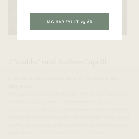
JAG HAR FYLLT 25 ÅR
”The berry spa”
5 ”snabba” med Stefano Capelli
1 . What is your favorite time of the year in the
vineyards?
”The ripening period, which begins with veraison and ends
with harvest; 30-35 days during which the chemical
composition of the grape berries evolves. Those who seek
excellence in wines know very well that winemaking begins
at this stage, in judging the attainment of optimal maturity
of the grapes and decreeing the time of harvest. The