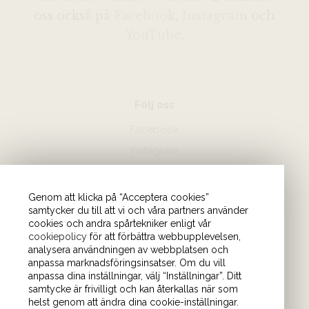
oss också på
Facebook
,
Instagram
och
YouTube
.
Följ oss
Facebook
Instagram
Hör av dig
Genom att klicka på “Acceptera cookies”
samtycker du till att vi och våra partners använder
08-440 85 88
cookies och andra spårtekniker enligt vår
Skicka mejl till oss
cookiepolicy
för att förbättra webbupplevelsen,
analysera användningen av webbplatsen och
anpassa marknadsföringsinsatser. Om du vill
Vårt kontor
anpassa dina inställningar, välj “Inställningar”. Ditt
samtycke är frivilligt och kan återkallas när som
Tulegatan 4 (våning 9)
helst genom att ändra dina cookie-inställningar.