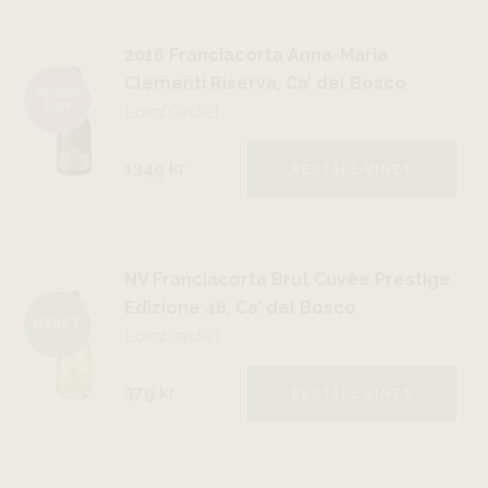
2016 Franciacorta Anna-Maria
Clementi Riserva, Ca’ del Bosco
ÅRGÅNG
SLUT
Lombardiet
1349 kr
BESTÄLL VINET
NV Franciacorta Brut Cuvée Prestige
Edizione 48, Ca’ del Bosco
NYHET
Lombardiet
379 kr
BESTÄLL VINET