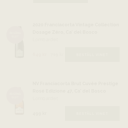
2020 Franciacorta Vintage Collection
Dosage Zéro, Ca’ del Bosco
ÅRGÅNG
SLUT
Lombardiet
649 kr
719
kr
BESTÄLL VINET
NV Franciacorta Brut Cuvée Prestige
Rosé Edizione 47, Ca’ del Bosco
ÅRGÅNG
Lombardiet
SLUT
499 kr
BESTÄLL VINET