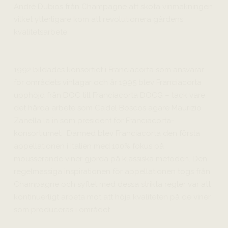
André Dubios från Champagne att sköta vinmakningen
vilket ytterligare kom att revolutionera gårdens
kvalitetsarbete.
1992 bildades konsortiet i Franciacorta som ansvarar
för områdets vinlagar och år 1995 blev Franciacorta
upphöjd från DOC till Franciacorta DOCG – tack vare
det hårda arbete som Ca’del Boscos ägare Maurizio
Zanella la in som president for Franciacorta-
konsortiumet. Därmed blev Franciacorta den första
appellationen i Italien med 100% fokus på
mousserande viner gjorda på klassiska metoden. Den
regelmässiga inspirationen för appellationen togs från
Champagne och syftet med dessa strikta regler var att
kontinuerligt arbeta mot att höja kvaliteten på de viner
som produceras i området.