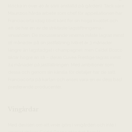
klocka in över 40 år som anställd på gården). Tack vare
Maurizios hårda arbete som chef för appellationen har
Franciacorta idag blivit känt för sin höga kvalitet och
att de har en av de striktaste lagstiftningarna i
vinvärlden. De mousserande vinerna måste lagras minst
18 månader på sin jästfällning (vilket är 3 månader
längre än lagstadgat i champagne), men Ca’del Bosco
siktar högre än så – deras Cuvee Prestige lagras minst
24 månader på jästfällningen. Med ambitioner som
dessa och genom sin känsla för detaljer har de satt
Franciacorta på kartan och anses vara en av dess bäst
presterande producenter.
Vingårdar
Med devisen om att viner görs i vingården och inte i