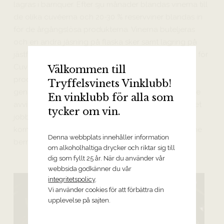
lagras i barriquer. Efter sju månader blandas vinerna till
de olika cuvéerna och 20-30 % reservviner blandas in
för de årgångslösa produkterna. Vinerna buteljeras
och en andra jäsning på flaska sker samt lagring på
jästfällningen, här varierar tiden – minst 24 månader för
Cuvée Prestige, minst 40 månader för Vintage
Välkommen till
produkterna och minst 9 år för Riserva. Vinerna
Tryffelsvinets Vinklubb!
genomgår remuage i gyropalletter och för hand i de
En vinklubb för alla som
avvikande storlekarna innan de degorgeras. I vineriet
tycker om vin.
jobbar man med hjälp av gravitationen och elen
kommer från solenergi. Allt vatten som används i ”the
Denna webbplats innehåller information
berry spa” återanvänds.
om alkoholhaltiga drycker och riktar sig till
dig som fyllt 25 år. När du använder vår
webbsida godkänner du vår
integritetspolicy
.
Vi använder cookies för att förbättra din
upplevelse på sajten.