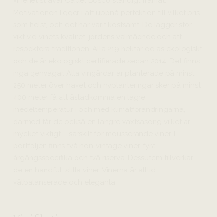
vineriet strävar Ca’del Bosco ständigt framåt.
Motivationen ligger i att uppnå perfektion till vilket pris
som helst, och det har varit kostsamt. De lägger stor
vikt vid vinets kvalitet, jordens välmående och att
respektera traditionen. Alla 219 hektar odlas ekologiskt
och de är ekologiskt certifierade sedan 2014. Det finns
inga genvägar. Alla vingårdar är planterade på minst
250 meter över havet och nyplanteringar sker på minst
400 meter få att åstadkomma en lägre
medeltemperatur i och med klimatförändringarna,
därmed får de också en längre växtsäsong vilket är
mycket viktigt – särskilt för mousserande viner. I
portföljen finns två non-vintage viner, fyra
årgångsspecifika och två riserva. Dessutom tillverkar
de en handfull stilla viner. Vinerna är alltid
välbalanserade och eleganta.