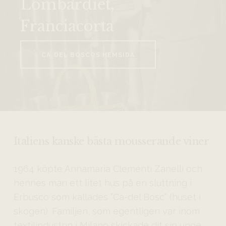
Lombardiet,
Franciacorta
CA’ DEL BOSCOS HEMSIDA
Italiens kanske bästa mousserande viner
1964 köpte Annamaria Clementi Zanelli och
hennes man ett litet hus på en sluttning i
Erbusco som kallades ”Ca-del Bosc” (huset i
skogen). Familjen, som egentligen var inom
textilindustrin i Milano skickade dit sin unge,