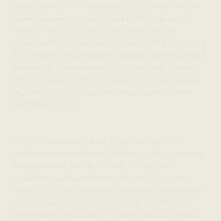
flaska, precis som i champagne. Det blev startskottet
för en rörelse som snabbt växte i både kvalitet och
ambition. På 60-talet fanns det endast ett fåtal
producenter av mousserande viner i området och först
år 1967 kom Franciacorta att definieras som en särskild
appellation – Franciacorta DOC – där såväl vita, röda
och mousserande viner producerades (idag tillverkas
regionens vita och röda viner under appellationen
Curtefranca DOC).
År 1968 planterade Ca’ del Bosco med hjälp av
vingårdsansvarige Antonio Gandossi, som var ansvarig
för vingårdarna fram till sin död 2011, de första
vingårdarna på egendomen och 1976 skördades
Ca’del Boscos första årgång då man producerade tre
olika mousserande viner vilka nådde marknaden i
december 1978. Vid denna tid hade Maurizio anställt