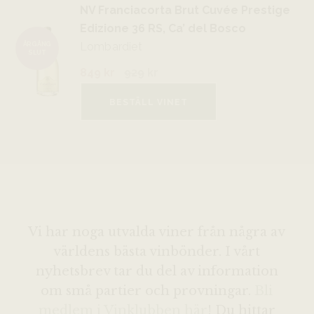
NV Franciacorta Brut Cuvée Prestige
Edizione 36 RS, Ca’ del Bosco
Lombardiet
ÅRGÅNG
SLUT
849 kr
929
kr
BESTÄLL VINET
Vi har noga utvalda viner från några av
världens bästa vinbönder. I vårt
nyhetsbrev tar du del av information
om små partier och provningar.
Bli
medlem i Vinklubben här
! Du hittar