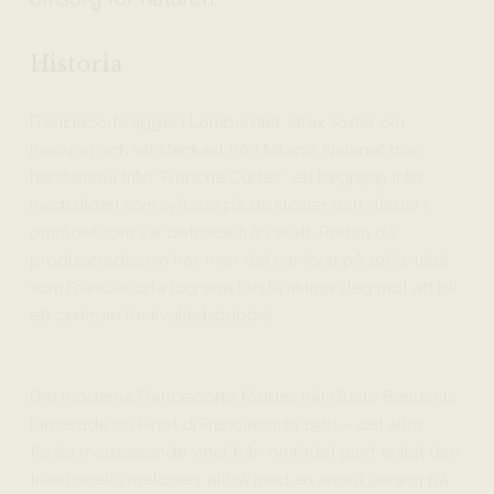
Historia
Franciacorta ligger i Lombardiet, strax söder om
Iseosjön och ett stenkast från Milano. Namnet tros
härstamma från ”Franche Curtes”, ett begrepp från
medeltiden som syftade på de kloster och gårdar i
området som var befriade från skatt. Redan då
producerades vin här, men det var först på 1960-talet
som Franciacorta tog sina första riktiga steg mot att bli
ett centrum för kvalitetsbubbel.
Det moderna Franciacorta föddes när Guido Berlucchi
lanserade sin Pinot di Franciacorta 1961 – det allra
första mousserande vinet från området gjort enligt den
traditionella metoden, alltså med en andra jäsning på