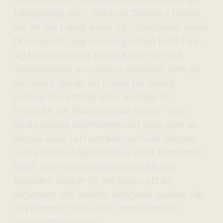
bångstyrige son – Maurizio Zanella – i hopp
om att livet långt borta från storstaden skulle
få honom att lugna ner sig. Väl på plats fann
sig Maurizio direkt till rätta och närmast
”adopterades” av traktens vinböner, som på
den tiden gjorde vin främst för näring,
snarare än njutning. Efter en tripp till
Frankrike var Maurizios öde seglat – han
skulle skippa kvantiteten och göra viner av
högsta klass i ett område som inte tidigare
varit känt för högkvalitativa viner. Med facit i
hand kan vi enkelt konstatera att han
lyckades. Idag är Ca’ del Bosco ett av
regionens och landets viktigaste spelare när
det kommer till kvalitet, innovation och
omsorg för naturen.