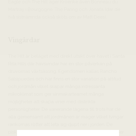
Eagle och The Hilt äger Kroenke även Bonneau du
Martray i Bourgogne, The Paring och Jonata (där de
två sistnämnda också sköts om av Matt Dees).
Vingårdar
The Hilt är beläget med direkt utsikt över havet i Santa
Rita Hills där havsvindar har en stor påverkan på
druvornas växtsäsong. Egendomen kallas Rancho
Salsipuedes och här finns en stor variation på altitud
och jordmån vilket skapar många intressanta
mikroklimat som ger vinmakarteamet många
möjligheter att skapa viner med distinkta
personligheter. De varierande lägena till trots har de
alla gemensamt att jordmånen är mager vilket tvingar
rankornas rötter att leta sig djupt ner i jorden. De
piskande vindarna och svala maritima klimatet hjälper