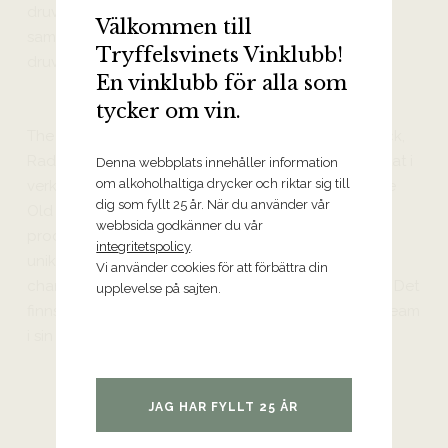
druvorna att mogna långsamt och behålla sin syra
Välkommen till
samtidigt som de producerar djupt koncentrerade
Tryffelsvinets Vinklubb!
druvor.
En vinklubb för alla som
tycker om vin.
The Hilts ägor innefattar de tre vingårdarna Bentrock,
Radian och Puerto del Mar. De två första utgör hjärtat i
Denna webbplats innehåller information
om alkoholhaltiga drycker och riktar sig till
verksamheten och bistår med druvor till vinerna The
dig som fyllt 25 år. När du använder vår
Old Guard, The Vanguard och Estate. Vinerna
webbsida godkänner du vår
produceras och vinifieras separat för att fånga sin
integritetspolicy
.
unika typicitet. Man odlar såväl pinot noir som
Vi använder cookies för att förbättra din
chardonnay under mottot ”growing in the margins”. Det
upplevelse på sajten.
finns ingenting som står i vägen för Matt och hans team
i sin strävan att skapa de perfekta vinerna.
JAG HAR FYLLT 25 ÅR