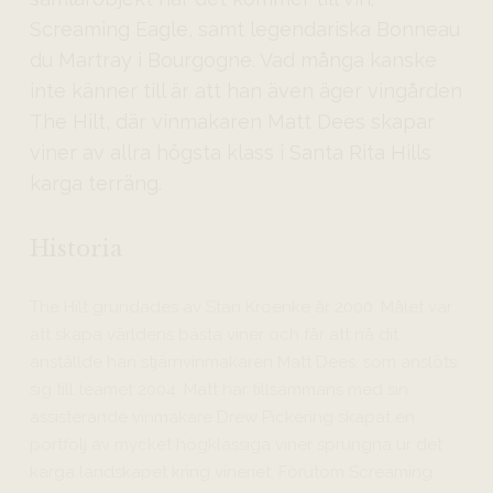
Screaming Eagle, samt legendariska Bonneau
du Martray i Bourgogne. Vad många kanske
inte känner till är att han även äger vingården
The Hilt, där vinmakaren Matt Dees skapar
viner av allra högsta klass i Santa Rita Hills
karga terräng.
Historia
The Hilt grundades av Stan Kroenke år 2000. Målet var
att skapa världens bästa viner och får att nå dit
anställde han stjärnvinmakaren Matt Dees, som anslöts
sig till teamet 2004. Matt har tillsammans med sin
assisterande vinmakare Drew Pickering skapat en
portfölj av mycket högklassiga viner sprungna ur det
karga landskapet kring vineriet. Förutom Screaming