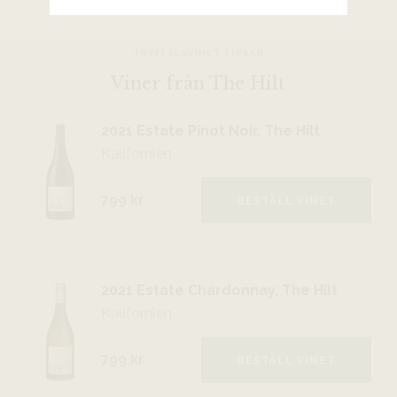
TRYFFELSVINET TIPSAR
Viner från The Hilt
2021 Estate Pinot Noir, The Hilt
Kalifornien
799 kr
BESTÄLL VINET
2021 Estate Chardonnay, The Hilt
Kalifornien
799 kr
BESTÄLL VINET