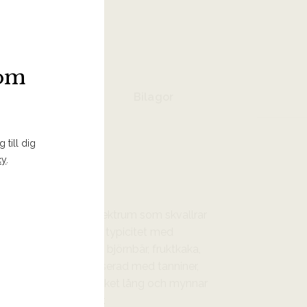
 I INKÖPSLISTA
som
Bilagor
 till dig
cy
.
visar upp ett aromspektrum som skvallrar
 visar upp en stor typicitet med
tobaksblad, svart te, björnbär, fruktkaka,
en knivskarpt balanserad med tanniner,
ns. Eftersmaken är mycket lång och mynnar
kar frukter och örter.