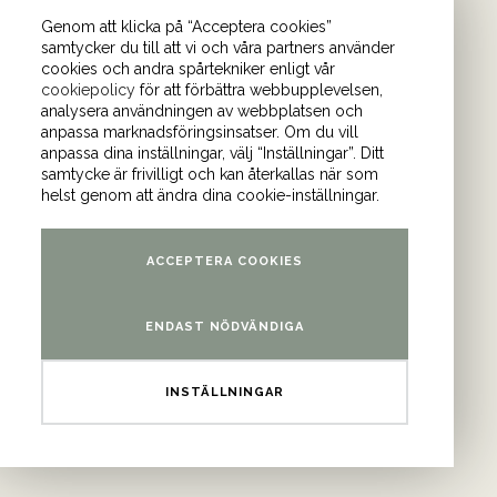
Genom att klicka på “Acceptera cookies”
samtycker du till att vi och våra partners använder
cookies och andra spårtekniker enligt vår
cookiepolicy
för att förbättra webbupplevelsen,
önder. I vårt nyhetsbrev
analysera användningen av webbplatsen och
anpassa marknadsföringsinsatser. Om du vill
Bli medlem i
anpassa dina inställningar, välj “Inställningar”. Ditt
samtycke är frivilligt och kan återkallas när som
helst genom att ändra dina cookie-inställningar.
am
och
YouTube
.
ACCEPTERA COOKIES
ontor
ENDAST NÖDVÄNDIGA
atan 4 (våning 9)
INSTÄLLNINGAR
3 Stockholm