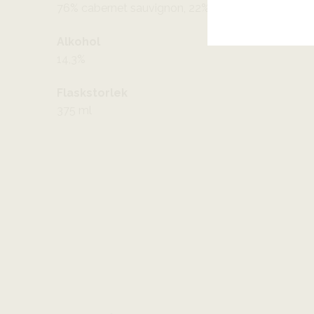
76% cabernet sauvignon, 22% merlot och 2% petit
Alkohol
14,3%
Flaskstorlek
375 ml