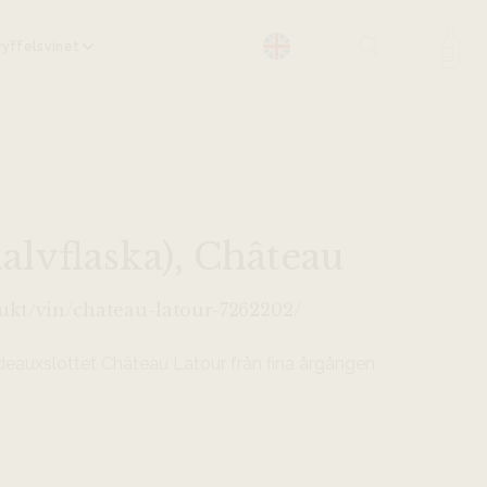
yffelsvinet
alvflaska), Château
ukt/vin/chateau-latour-7262202/
rdeauxslottet Château Latour från fina årgången