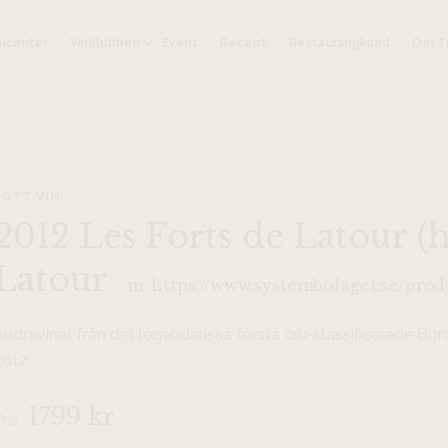
ucenter
Vinklubben
Event
Recept
Restaurangkund
Om Tr
RÖTT VIN
2012 Les Forts de Latour (h
Latour
nr https://www.systembolaget.se/prod
Andravinet från det legendariska första cru-klassificerade Bo
2012.
1799 kr
Pris