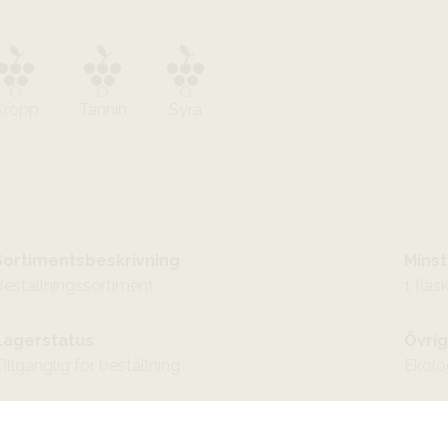
Kropp
Tannin
Syra
Sortimentsbeskrivning
Minst
Beställningssortiment
1 flas
Lagerstatus
Övrig
illgänglig för beställning
Ekolo