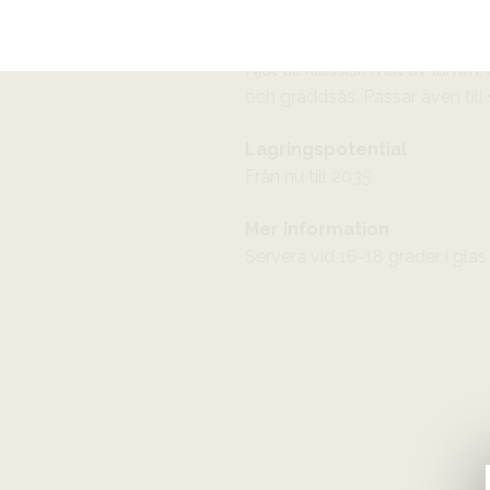
 verdot
Passar till
Njut till klassisk mat av lamm, 
och gräddsås. Passar även till 
Lagringspotential
Från nu till 2035
Mer information
Servera vid 16-18 grader i gla