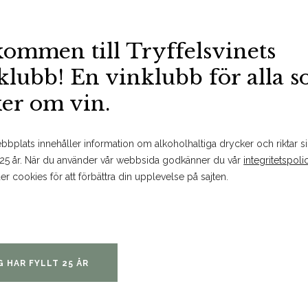
BESTÄLL PÅ SYSTEMBOLAGET
MER FAKTA
SPARA
kommen till Tryffelsvinets
klubb! En vinklubb för alla 
ker om vin.
Om produkten
bplats innehåller information om alkoholhaltiga drycker och riktar sig
 25 år. När du använder vår webbsida godkänner du vår
integritetspoli
er cookies för att förbättra din upplevelse på sajten.
Doft och smak
Potent och intensiv doft som 
om begynnande mognad. Doften
aromer av svarta vinbär, ceder, 
G HAR FYLLT 25 ÅR
och muskot. Kroppen är stor m
syra och alkohol i total bala
ut i en kavalkad av kryddor, mör