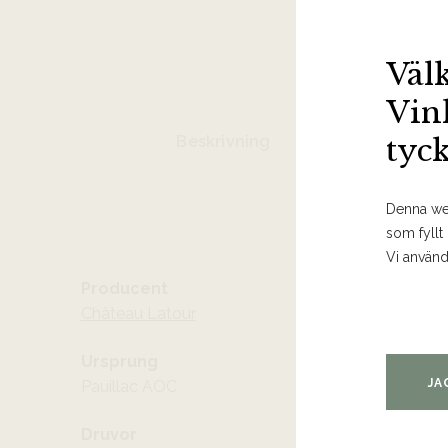
Väl
Vin
Beskrivning
tyc
Denna web
som fyllt
Vi använd
Producent
Château Latour
Ursprung
JA
Pauillac AOC
Druvor