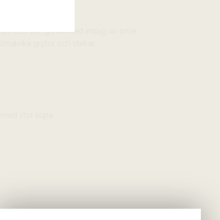
nöt eller vilt, gärna med inslag av örter
smakrika grytor och stekar.
s med stor kupa.