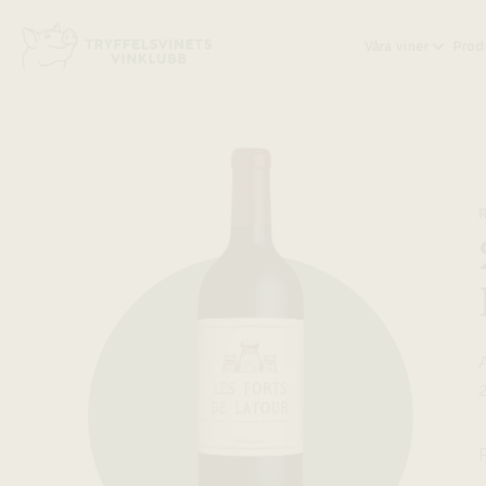
Head på hemsidan:
Våra viner
Prod