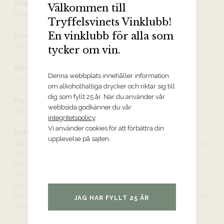
Ursprung
Välkommen till
Echézeaux Cru AOC
Tryffelsvinets Vinklubb!
En vinklubb för alla som
Druvor
100% pinot noir
tycker om vin.
Alkoholhalt
Denna webbplats innehåller information
13,5%
om alkoholhaltiga drycker och riktar sig till
dig som fyllt 25 år. När du använder vår
Flaskstorlek
webbsida godkänner du vår
750 ml
integritetspolicy
.
Vi använder cookies för att förbättra din
Doft och smak
upplevelse på sajten.
Stiltypisk, fruktig doft med inslag av solmogna röda körsbär,
hallon, jordgubbar, skogsbädd, kryddor och mineral.
Smaken är finstämt kryddig i sitt anslag med god balans
mellan kropp, syra och silkiga tanniner. Smakintensiteten är
god och byggs upp allt eftersom vinet luftas och
eftersmaken bär klingande toner av såväl sötaktig mörk frukt
JAG HAR FYLLT 25 ÅR
som orientaliska kryddor och stenig mineralitet.