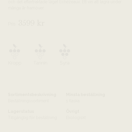
och det eftertraktade läget Echézeaux. Ett vin att lagra under
många år framöver.
3599 kr
Pris
Kropp
Tannin
Syra
Sortimentsbeskrivning
Minsta beställning
Beställningssortiment
1 flaska
Lagerstatus
Övrigt
Tillgänglig för beställning
Ekologiskt