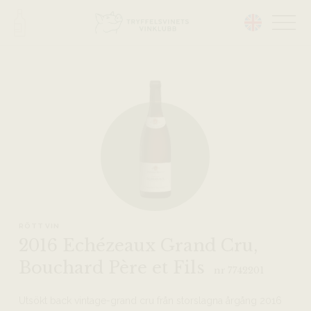
Head på hemsidan:
RÖTT VIN
2016 Echézeaux Grand Cru,
Bouchard Père et Fils
nr 7742201
Utsökt back vintage-grand cru från storslagna årgång 2016