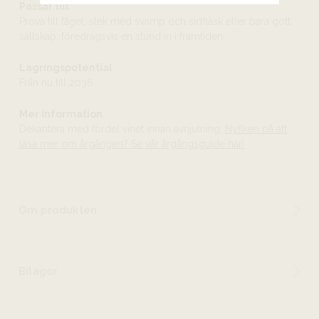
Passar till
Prova till fågel, stek med svamp och sidfläsk eller bara gott
sällskap, föredragsvis en stund in i framtiden.
Lagringspotential
Från nu till 2036
Mer information
Dekantera med fördel vinet innan avnjutning.
Nyfiken på att
läsa mer om årgången? Se vår årgångsguide här!
Om produkten
Bilagor