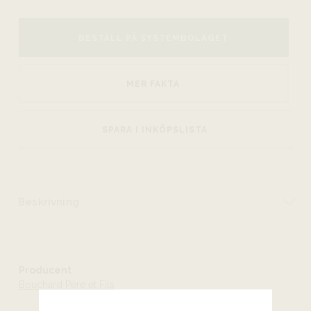
BESTÄLL PÅ SYSTEMBOLAGET
MER FAKTA
SPARA I INKÖPSLISTA
Beskrivning
Producent
Bouchard Père et Fils