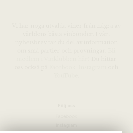
Vi har noga utvalda viner från några av
världens bästa vinbönder. I vårt
nyhetsbrev tar du del av information
om små partier och provningar.
Bli
medlem i Vinklubben här
! Du hittar
oss också på
Facebook
,
Instagram
och
YouTube
.
Följ oss
Facebook
Instagram