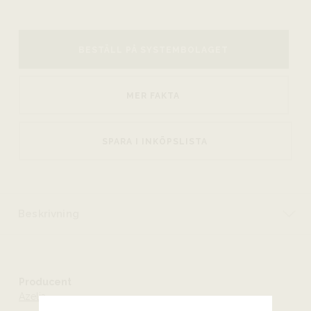
BESTÄLL PÅ SYSTEMBOLAGET
MER FAKTA
SPARA I INKÖPSLISTA
Beskrivning
Producent
Azelia