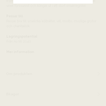
from av vidare lagring. Eftersmaken fortsätter längt efter att
vinet försvunnit och klingar ut i ett stort smakregister.
Passar till
Passar bra till smakrika kötträtter, vilt, risotto, mustiga grytor
och charktallrik.
Lagringspotential
Från nu till 2040
Mer information
Om produkten
Bilagor