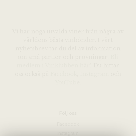
Vi har noga utvalda viner från några av
världens bästa vinbönder. I vårt
nyhetsbrev tar du del av information
om små partier och provningar.
Bli
medlem i Vinklubben här
! Du hittar
oss också på
Facebook
,
Instagram
och
YouTube
.
Följ oss
Facebook
Instagram