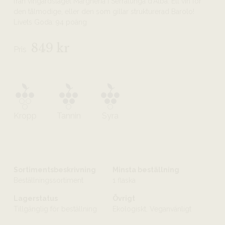
från vingårdsläget Margheria i Serralunga d’Alba. Ett vin för
den tålmodige, eller den som gillar strukturerad Barolo!
Livets Goda: 94 poäng
849 kr
Pris
Kropp
Tannin
Syra
Sortimentsbeskrivning
Minsta beställning
Beställningssortiment
1 flaska
Lagerstatus
Övrigt
Tillgänglig för beställning
Ekologiskt, Veganvänligt