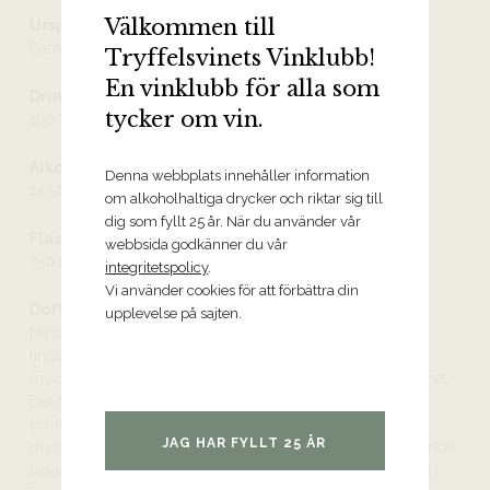
Välkommen till
Ursprung
Barolo DOCG
Tryffelsvinets Vinklubb!
En vinklubb för alla som
Druvor
tycker om vin.
100% nebbiolo
Alkoholhalt
Denna webbplats innehåller information
14,5%
om alkoholhaltiga drycker och riktar sig till
dig som fyllt 25 år. När du använder vår
Flaskstorlek
webbsida godkänner du vår
750 ml
integritetspolicy
.
Vi använder cookies för att förbättra din
Doft och smak
upplevelse på sajten.
Mycket komplex och utvecklad doft av röda bär, nypon,
lingon, söta kryddor, rosor och violer. Fatkaraktären är
mycket välintegrerad och vinet kröns av en liten kryddighet.
Det första man slås av är typiciteten – det här är en text
book-Barolo, med sin friska syra och välmarkerade med
JAG HAR FYLLT 25 ÅR
mycket välsnidade tanniner. Vinet visar upp en imponerande
balans och koncentration i frukten som har mycket att ge i