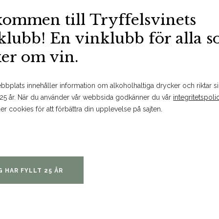
kommen till Tryffelsvinets
klubb! En vinklubb för alla 
Om produkten
ker om vin.
bplats innehåller information om alkoholhaltiga drycker och riktar sig
 25 år. När du använder vår webbsida godkänner du vår
integritetspoli
er cookies för att förbättra din upplevelse på sajten.
Doft och smak
Doften är koncentrerad och k
frukt, mogna tanniner och frukts
bigarråer, rökta charkuterier sa
integrerade i vinet, och bidrar t
G HAR FYLLT 25 ÅR
är ungt i dagsläget, och vinner 
tanninerna upplevs mjukare. Et
Passar till