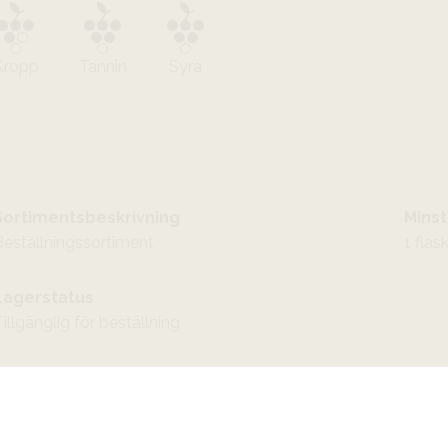
Kropp
Tannin
Syra
Sortimentsbeskrivning
Minst
Beställningssortiment
1 flas
Lagerstatus
illgänglig för beställning
BESTÄLL PÅ SYSTEMBOLAGET
MER FAKTA
SPARA