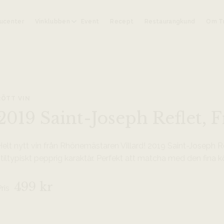
ucenter
Vinklubben
Event
Recept
Restaurangkund
Om Tr
RÖTT VIN
2019 Saint-Joseph Reflet, F
Helt nytt vin från Rhônemästaren Villard! 2019 Saint-Joseph 
tiltypiskt pepprig karaktär. Perfekt att matcha med den fina k
499 kr
Pris