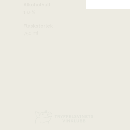
Alkoholhalt
13.5%
Flaskstorlek
750 ml