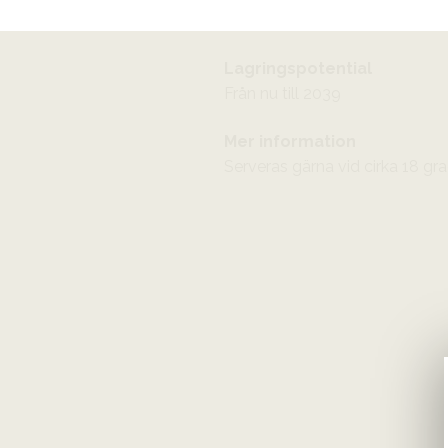
Njut gärna till smakrika ostar, v
Lagringspotential
Från nu till 2039
Mer information
Serveras gärna vid cirka 18 gra