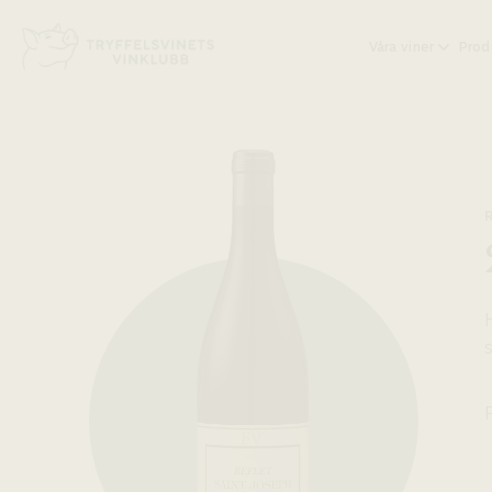
Head på hemsidan:
Våra viner
Prod
s