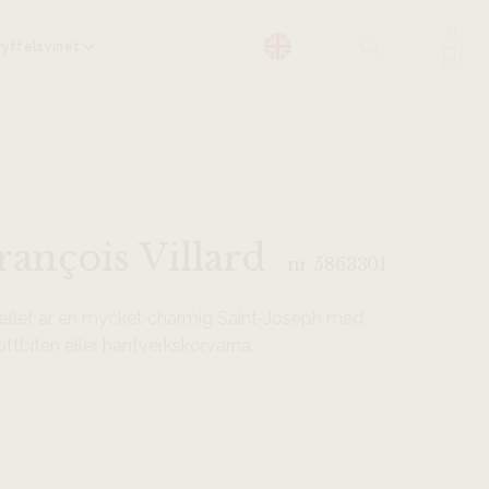
yffelsvinet
rançois Villard
nr 5863301
Reflet är en mycket charmig Saint-Joseph med
öttbiten eller hantverkskorvarna.