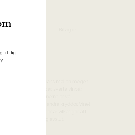
som
Bilagor
 till dig
cy
.
omplex med en fin balans mellan mogen
yra. Inslag av björnbär, svarta vinbär,
mt hint av örter. Fattonerna är väl
ill inslag av vanilj och andra kryddor. Vinet
på lagring minst ett par år vilket gör att
t harmoniskt och lång avslut.