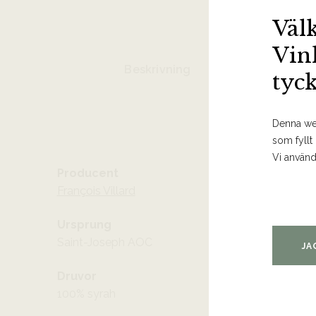
Väl
Vin
Beskrivning
tyc
Denna web
som fyllt
Vi använd
Producent
François Villard
Ursprung
Saint-Joseph AOC
JA
Druvor
100% syrah