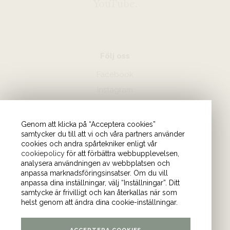
YouTube
.
Följ oss
Facebook
Instagram
Hör av dig
Genom att klicka på “Acceptera cookies”
samtycker du till att vi och våra partners använder
08-440 85 88
cookies och andra spårtekniker enligt vår
Skicka mejl till oss
cookiepolicy
för att förbättra webbupplevelsen,
analysera användningen av webbplatsen och
anpassa marknadsföringsinsatser. Om du vill
Vårt kontor
anpassa dina inställningar, välj “Inställningar”. Ditt
samtycke är frivilligt och kan återkallas när som
Tulegatan 4 (våning 9)
helst genom att ändra dina cookie-inställningar.
113 53 Stockholm