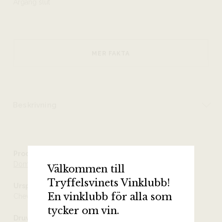
Årgång slut
MER FAKTA
Beskrivning
Producent
Domaine Etienne Sauzet
Välkommen till
Tryffelsvinets Vinklubb!
Ursprung
En vinklubb för alla som
Chevalier-Montrachet Grand Cru AOC
tycker om vin.
Druvor