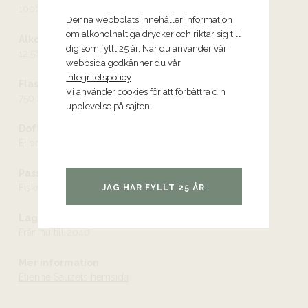
100% chardonnay
Denna webbplats innehåller information
om alkoholhaltiga drycker och riktar sig till
Alkoholhalt
dig som fyllt 25 år. När du använder vår
12,5%
webbsida godkänner du vår
integritetspolicy
.
Flaskstorlek
Vi använder cookies för att förbättra din
750 ml
upplevelse på sajten.
Doft och smak
Ej provad
Passar till
Fiskrätter – gärna med smörbaserade såser, fågel, kalv
JAG HAR FYLLT 25 ÅR
Lagringspotential
Från nu till 2040
Mer information
Etienne Sauzets hemsida