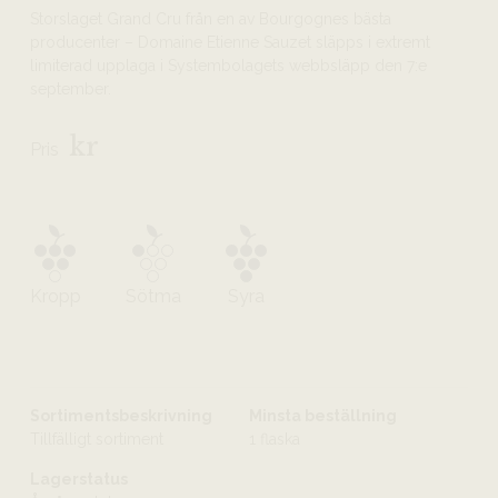
Storslaget Grand Cru från en av Bourgognes bästa
producenter – Domaine Etienne Sauzet släpps i extremt
limiterad upplaga i Systembolagets webbsläpp den 7:e
september.
kr
Pris
Kropp
Sötma
Syra
Sortimentsbeskrivning
Minsta beställning
Tillfälligt sortiment
1 flaska
Lagerstatus