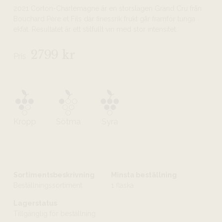
2021 Corton-Charlemagne är en storslagen Grand Cru från
Bouchard Père et Fils där finessrik frukt går framför tunga
ekfat. Resultatet är ett stilfullt vin med stor intensitet.
2799 kr
Pris
Kropp
Sötma
Syra
Sortimentsbeskrivning
Minsta beställning
Beställningssortiment
1 flaska
Lagerstatus
Tillgänglig för beställning