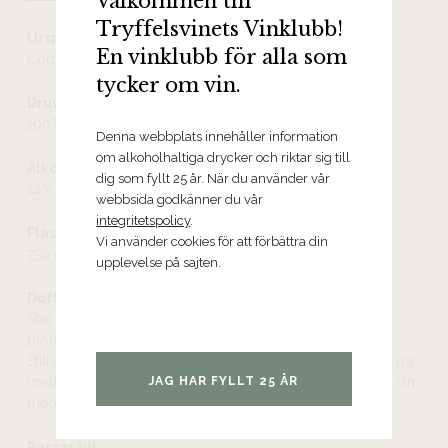
Välkommen till
Tryffelsvinets Vinklubb!
Ursprung
En vinklubb för alla som
Corton-Charlemagne Grand Cru AOC
tycker om vin.
Druvor
100% chardonnay
Denna webbplats innehåller information
om alkoholhaltiga drycker och riktar sig till
Alkoholhalt
dig som fyllt 25 år. När du använder vår
14%
webbsida godkänner du vår
integritetspolicy
.
Flaskstorlek
Vi använder cookies för att förbättra din
750 ml
upplevelse på sajten.
Doft och smak
Stor och nyanserad doft med toner av grillad citrus, gula
plommon, äpplen, stenfrukt, fatkrydda och färska örter.
Stiltypisk och fruktig smak med mycket frisk och fräsch syra
JAG HAR FYLLT 25 ÅR
med stor balans och ett långt avslut. Ett mycket finessrikt vin
med stor komplexitet, intensitet och typicitet.
Passar till