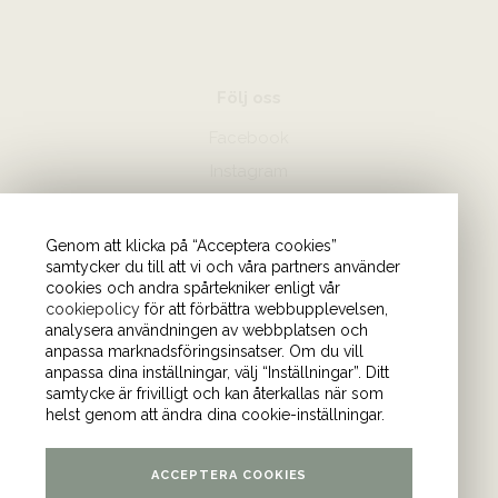
Följ oss
Facebook
Instagram
Hör av dig
Genom att klicka på “Acceptera cookies”
samtycker du till att vi och våra partners använder
08-440 85 88
cookies och andra spårtekniker enligt vår
Skicka mejl till oss
cookiepolicy
för att förbättra webbupplevelsen,
analysera användningen av webbplatsen och
anpassa marknadsföringsinsatser. Om du vill
Vårt kontor
anpassa dina inställningar, välj “Inställningar”. Ditt
samtycke är frivilligt och kan återkallas när som
Tulegatan 4 (våning 9)
helst genom att ändra dina cookie-inställningar.
113 53 Stockholm
ACCEPTERA COOKIES