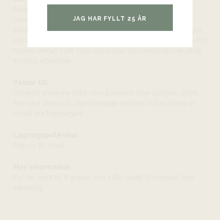
Elegant doft av citrus, vita blommor, apelsin, mineral,
JAG HAR FYLLT 25 ÅR
hasselnötter, citronzest samt lätt ton av fat. Vinet utmärks
särskilt av sin närmast flint-krutrökiga aromatik som greppar
tag med sin fruktiga kryddighet, tyngd och koncentration. Fin
balans mellan frukt, syra och kropp som avrundas i en lång,
kryddig eftersmak.
Passar till
Prova till smakrika ostar som Epoisses eller Langres. Stekt
fisk med vitvinssås, ugnstillagade skaldjur och kyckling är
också bra följeslagare.
Lagringspotential
Från nu till 2046
Mer information
Kyl ner vinet till 8 grader och lufta i karaff 30 minuter före
servering.