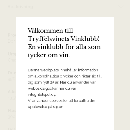
Beskrivning
Välkommen till
Producent
Tryffelsvinets Vinklubb!
Domaine de la Vougeraie
En vinklubb för alla som
Ursprung
tycker om vin.
Chassagne-Montrachet AOC
Denna webbplats innehåller information
Druvor
om alkoholhaltiga drycker och riktar sig till
95% chardonnay, 4% pinot gris och 1% pinot blanc
dig som fyllt 25 år. När du använder vår
webbsida godkänner du vår
Alkoholhalt
integritetspolicy
.
13,5%
Vi använder cookies för att förbättra din
upplevelse på sajten.
Flaskstorlek
3000 ml
Doft och smak