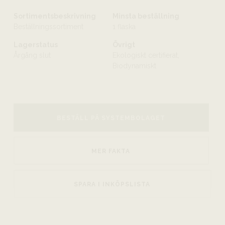
Sortimentsbeskrivning
Minsta beställning
Beställningssortiment
1 flaska
Lagerstatus
Övrigt
Årgång slut
Ekologiskt certifierat,
Biodynamiskt
BESTÄLL PÅ SYSTEMBOLAGET
MER FAKTA
SPARA I INKÖPSLISTA