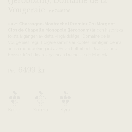
(jeroboam), Domaine de la
Vougeraie
nr 7448708
2021 Chassagne-Montrachet Premier Cru Morgeot
Clos de Chapelle Monopole (jéroboam)
är den historiska
första årgången av detta vingårdsläge i Domaine de la
Vougeraies regi. Tidigare samma år köptes nämligen denna
anrika monopolvingård av Sylvie Polloit och Jean-Claude
Boisset från tidigare ägarinnan Duchesse de Magenta.
6499 kr
Pris
Kropp
Sötma
Syra