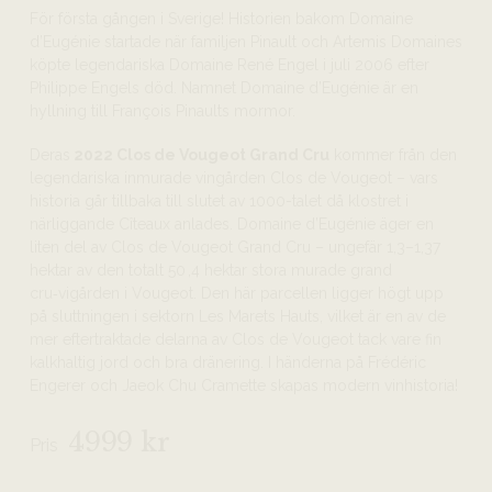
För första gången i Sverige! Historien bakom Domaine
d’Eugénie startade när familjen Pinault och Artemis Domaines
köpte legendariska Domaine René Engel i juli 2006 efter
Philippe Engels död. Namnet Domaine d’Eugénie är en
hyllning till François Pinaults mormor.
Deras
2022 Clos de Vougeot Grand Cru
kommer från den
legendariska inmurade vingården Clos de Vougeot – vars
historia går tillbaka till slutet av 1000-talet då klostret i
närliggande Cîteaux anlades. Domaine d’Eugénie äger en
liten del av Clos de Vougeot Grand Cru – ungefär 1,3–1,37
hektar av den totalt 50 ,4 hektar stora murade grand
cru‑vigården i Vougeot. Den här parcellen ligger högt upp
på sluttningen i sektorn Les Marets Hauts, vilket är en av de
mer eftertraktade delarna av Clos de Vougeot tack vare fin
kalkhaltig jord och bra dränering. I händerna på Frédéric
Engerer och Jaeok Chu Cramette skapas modern vinhistoria!
4999 kr
Pris