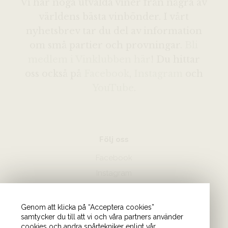
Vi har noga utvalda viner från några av
världens bästa vinbönder. I vårt
nyhetsbrev tar du del av information
om små partier och provningar.
Bli
medlem i Vinklubben här
! Du hittar
oss också på
Facebook
,
Instagram
och
YouTube
.
Följ oss
Facebook
Instagram
Hör av dig
Genom att klicka på “Acceptera cookies”
samtycker du till att vi och våra partners använder
08-440 85 88
cookies och andra spårtekniker enligt vår