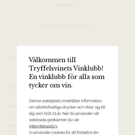
MER FAKTA
SPARA I INKÖPSLISTA
Beskrivning
Välkommen till
Tryffelsvinets Vinklubb!
En vinklubb för alla som
tycker om vin.
Producent
Domaine d’Eugenie
Denna webbplats innehåller information
Ursprung
om alkoholhaltiga drycker och riktar sig till
Clos Vougeot Grand Cru AOC
dig som fyllt 25 år. När du använder vår
webbsida godkänner du vår
Druvor
integritetspolicy
.
100% pinot noir
Vi använder cookies för att förbättra din