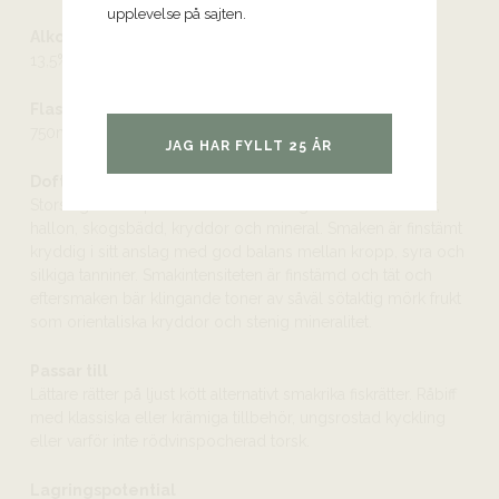
upplevelse på sajten.
Alkoholhalt
13,5%
Flaskstorlek
750ml
JAG HAR FYLLT 25 ÅR
Doft och smak
Storslagen och potent doft med inslag av mörka körsbär,
hallon, skogsbädd, kryddor och mineral. Smaken är finstämt
kryddig i sitt anslag med god balans mellan kropp, syra och
silkiga tanniner. Smakintensiteten är finstämd och tät och
eftersmaken bär klingande toner av såväl sötaktig mörk frukt
som orientaliska kryddor och stenig mineralitet.
Passar till
Lättare rätter på ljust kött alternativt smakrika fiskrätter. Råbiff
med klassiska eller krämiga tillbehör, ungsrostad kyckling
eller varför inte rödvinspocherad torsk.
Lagringspotential