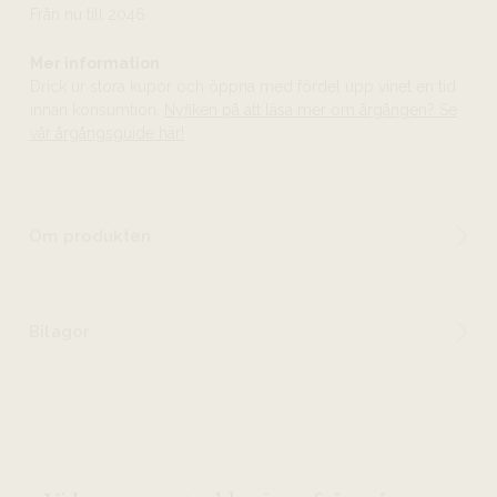
Från nu till 2046
Mer information
Drick ur stora kupor och öppna med fördel upp vinet en tid
innan konsumtion.
Nyfiken på att läsa mer om årgången? Se
vår årgångsguide här!
Om produkten
Bilagor