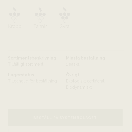
Kropp
Tannin
Syra
Sortimentsbeskrivning
Minsta beställning
Tillfälligt sortiment
1 flaska
Lagerstatus
Övrigt
Tillgänglig för beställning
Ekologiskt certifierat,
Biodynamiskt
BESTÄLL PÅ SYSTEMBOLAGET