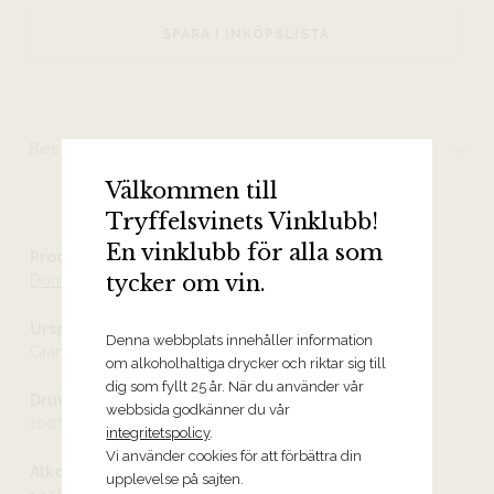
SPARA I INKÖPSLISTA
Beskrivning
Välkommen till
Tryffelsvinets Vinklubb!
En vinklubb för alla som
Producent
tycker om vin.
Domaine d’Eugenie
Ursprung
Denna webbplats innehåller information
Grands-Échezeaux Grand Cru AOC
om alkoholhaltiga drycker och riktar sig till
dig som fyllt 25 år. När du använder vår
Druvor
webbsida godkänner du vår
100% pinot noir
integritetspolicy
.
Vi använder cookies för att förbättra din
Alkoholhalt
upplevelse på sajten.