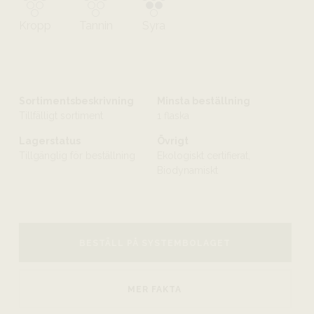
Kropp
Tannin
Syra
Sortimentsbeskrivning
Minsta beställning
Tillfälligt sortiment
1 flaska
Lagerstatus
Övrigt
Tillgänglig för beställning
Ekologiskt certifierat,
Biodynamiskt
BESTÄLL PÅ SYSTEMBOLAGET
MER FAKTA