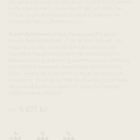
d’Eugénie startade när familjen Pinault och Artemis Domaines
köpte legendariska Domaine René Engel i juli 2006 efter
Philippe Engels död. Namnet Domaine d’Eugénie är en
hyllning till François Pinaults mormor.
Grands‑Échezeaux
är en av Bourgognes åtta grand
cru ‑klassade appellationer i Côte de Nuits, belägen i byn
Flagey‑Échezeaux. Det är ett relativt litet men mycket
respekterat läge på cirka 9 hektar, där jordarna består av
kalkrik lera med god dränering och en lätt östlig exponering
som hjälper pinot noir att utveckla både intensitet och fin
balans. Vinerna här är kända för sin djupa, komplexa frukt,
silkiga textur, finkorniga tanniner och stora lagringspotential. I
händerna på Frédéric Engerer och Jaeok Chu Cramette
skapas modern vinhistoria!
6497 kr
Pris