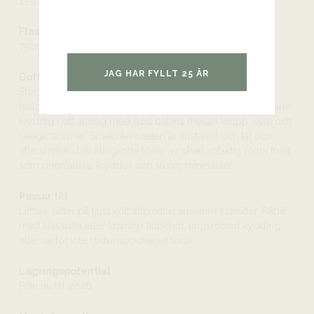
13,5%
Flaskstorlek
750ml
JAG HAR FYLLT 25 ÅR
Doft och smak
Storslagen och potent doft med inslag av mörka körsbär,
hallon, skogsbädd, kryddor och mineral. Smaken är finstämt
kryddig i sitt anslag med god balans mellan kropp, syra och
silkiga tanniner. Smakintensiteten är finstämd och tät och
eftersmaken bär klingande toner av såväl sötaktig mörk frukt
som orientaliska kryddor och stenig mineralitet.
Passar till
Lättare rätter på ljust kött alternativt smakrika fiskrätter. Råbiff
med klassiska eller krämiga tillbehör, ungsrostad kyckling
eller varför inte rödvinspocherad torsk.
Lagringspotential
Från nu till 2046