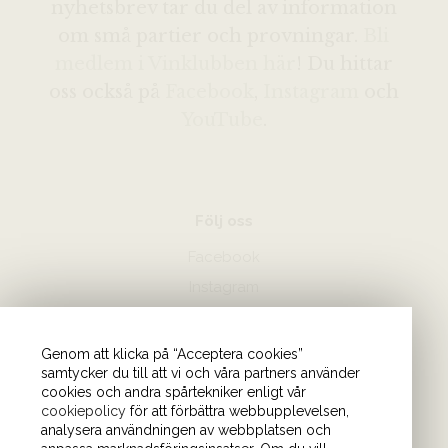
nyhetsbrev tar du del av information
om små partier och provningar.
Bli
medlem i Vinklubben här
! Du hittar
oss också på
Facebook
,
Instagram
och
YouTube
.
Följ oss
Facebook
Instagram
Hör av dig
Genom att klicka på “Acceptera cookies”
samtycker du till att vi och våra partners använder
08-440 85 88
cookies och andra spårtekniker enligt vår
Skicka mejl till oss
cookiepolicy
för att förbättra webbupplevelsen,
analysera användningen av webbplatsen och