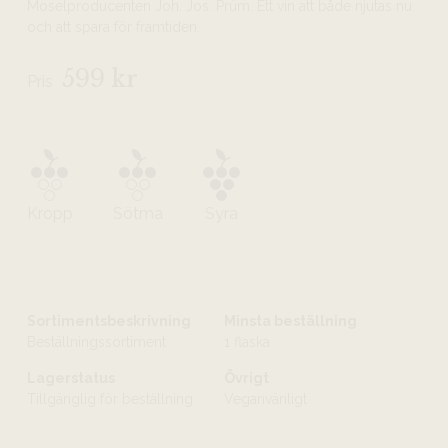
Moselproducenten Joh. Jos. Prüm. Ett vin att både njutas nu
och att spara för framtiden.
599 kr
Pris
Kropp
Sötma
Syra
Sortimentsbeskrivning
Minsta beställning
Beställningssortiment
1 flaska
Lagerstatus
Övrigt
Tillgänglig för beställning
Veganvänligt