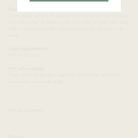
Passar till
Vinet passar utmärkt till skaldjur och fisk gärna med kryddiga
och heta inslag, till asiatisk mat med soya, till salta ostar eller
rätter med inslag av liten sötma såsom frukt, bär eller söta
såser.
Lagringspotential
Från nu till 2046
Mer information
Vinet vinner på att luftas i karaff en stund innan servering,
Särskilt när det avnjuts ungt.
Om produkten
Bilagor