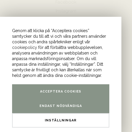
Facebook
Instagram
Hör av dig
Genom att klicka på “Acceptera cookies”
samtycker du till att vi och våra partners använder
08-440 85 88
cookies och andra spårtekniker enligt vår
Skicka mejl till oss
cookiepolicy
för att förbättra webbupplevelsen,
analysera användningen av webbplatsen och
anpassa marknadsföringsinsatser. Om du vill
Vårt kontor
anpassa dina inställningar, välj “Inställningar”. Ditt
samtycke är frivilligt och kan återkallas när som
Tulegatan 4 (våning 9)
helst genom att ändra dina cookie-inställningar.
113 53 Stockholm
ACCEPTERA COOKIES
ENDAST NÖDVÄNDIGA
INSTÄLLNINGAR