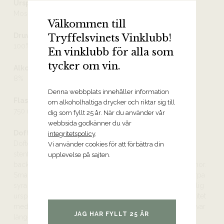
Ursprung
Mosel
Välkommen till
Druvor
Tryffelsvinets Vinklubb!
100% riesling
En vinklubb för alla som
tycker om vin.
Alkoholhalt
8%
Denna webbplats innehåller information
Flaskstorlek
om alkoholhaltiga drycker och riktar sig till
750 ml
dig som fyllt 25 år. När du använder vår
webbsida godkänner du vår
Doft och smak
integritetspolicy
.
Doften är ännu ung, med förtjusande toner av solmogen
Vi använder cookies för att förbättra din
stenfrukt med exotiska inslag av mango och ananas som
upplevelse på sajten.
backas upp av lime, mineral, gula äpplen och vita blommor.
Smaken är frisk med viss kropp och definieras av sin skarpa
syra som balanserar restsötman perfekt. Vinet har en tydlig
ursprungstypicitet, koncentration, intensitet och komplexitet
med en lång och elegant avslutning där frukten hänger kvar
JAG HAR FYLLT 25 ÅR
länge. Oemotståndligt!