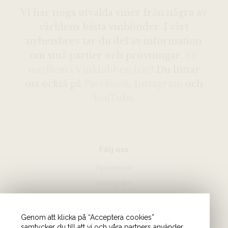
Vi har noga utvalda viner från några av
världens bästa vinbönder. I vårt
nyhetsbrev tar du del av information
om små partier och provningar.
Bli
medlem i Vinklubben här
! Du hittar
oss också på
Facebook
,
Instagram
och
YouTube
.
Följ oss
Facebook
Instagram
Hör av dig
Genom att klicka på “Acceptera cookies”
samtycker du till att vi och våra partners använder