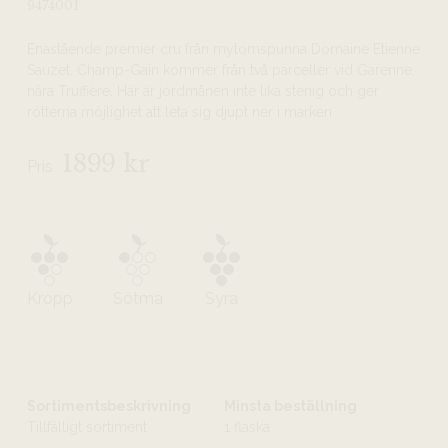
9474001
Enastående premier cru från mytomspunna Domaine Etienne
Sauzet. Champ-Gain kommer från två parceller vid Garenne,
nära Truffière. Här är jordmånen inte lika stenig och ger
rötterna möjlighet att leta sig djupt ner i marken
1899 kr
Pris
Kropp
Sötma
Syra
Sortimentsbeskrivning
Minsta beställning
Tillfälligt sortiment
1 flaska