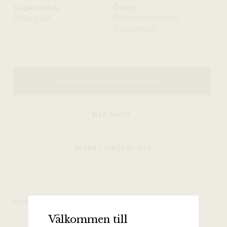
Lagerstatus
Övrigt
Årgång slut
Ekologiskt certifierat,
Biodynamiskt
BESTÄLL PÅ SYSTEMBOLAGET
MER FAKTA
SPARA I INKÖPSLISTA
Beskrivning
Välkommen till