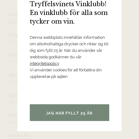
Tryffelsvinets Vinklubb!
En vinklubb för alla som
Producent
tycker om vin.
Domaine Etienne Sauzet
Ursprung
Denna webbplats innehåller information
Puligny-Montrachet Premier Cru AOC
om alkoholhaltiga drycker och riktar sig till
dig som fyllt 25 år. När du använder vår
Druvor
webbsida godkänner du vår
100% chardonnay
integritetspolicy
.
Vi använder cookies för att förbättra din
Alkoholhalt
upplevelse på sajten.
12,5%
Flaskstorlek
750 ml
JAG HAR FYLLT 25 ÅR
Doft och smak
Ej provad
Passar till