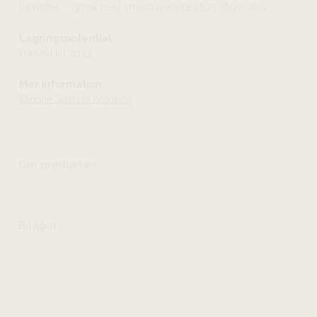
Fiskrätter – gärna med smörbaserade såser, fågel, kalv
Lagringspotential
Från nu till 2043
Mer information
Etienne Sauzets hemsida
Om produkten
Bilagor