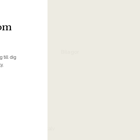
 I INKÖPSLISTA
som
Bilagor
 till dig
cy
.
erade såser, fågel, kalv