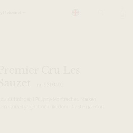
yffelsvinet
Premier Cru Les
Sauzet
nr 9210401
n av sluttningen i Puligny‑Montrachet. Marken
t en större fyllighet och rikedom i frukten jämfört