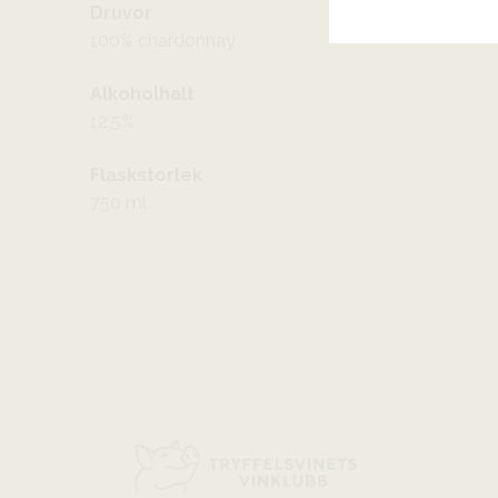
Druvor
100% chardonnay
Alkoholhalt
12,5%
Flaskstorlek
750 ml