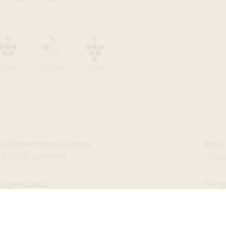
Kropp
Sötma
Syra
Sortimentsbeskrivning
Minst
illfälligt sortiment
1 flas
Lagerstatus
Övrig
Årgång slut
Ekolog