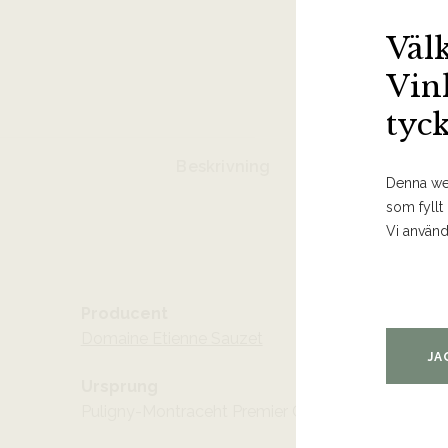
Väl
Vin
tyc
Beskrivning
Denna web
som fyllt
Vi använd
Producent
Domaine Etienne Sauzet
JA
Ursprung
Puligny-Montraceht Premier Cru AOC