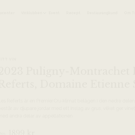
ucenter
Vinklubben
Event
Recept
Restaurangkund
Om Tr
VITT VIN
2023 Puligny-Montrachet 
Referts, Domaine Etienne 
es Referts är en Premier Cru‑klimat belägen i den nedre dele
estår av djupare jordar med ett inslag av grus, vilket ger vine
med andra delar av appellationen
1899 kr
Pris