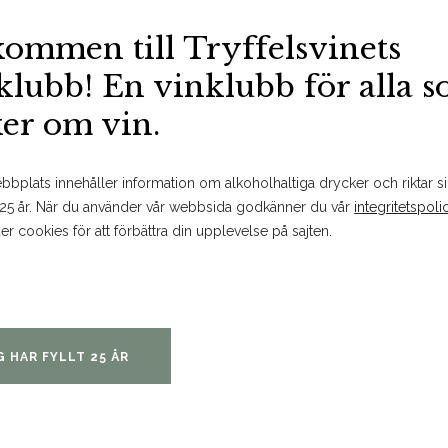
kommen till Tryffelsvinets
BESTÄLL PÅ SYSTEMBOLAGET
MER FAKTA
SPARA
klubb! En vinklubb för alla 
ker om vin.
Om produkten
bplats innehåller information om alkoholhaltiga drycker och riktar sig
 25 år. När du använder vår webbsida godkänner du vår
integritetspoli
er cookies för att förbättra din upplevelse på sajten.
Doft och smak
Ej provad
G HAR FYLLT 25 ÅR
Passar till
Fiskrätter – gärna med smörbas