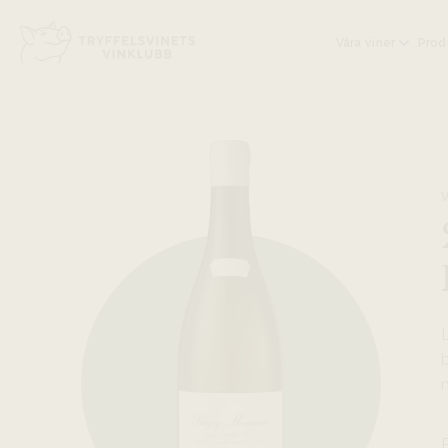
Head på hemsidan:
Våra viner
Prod
L
b