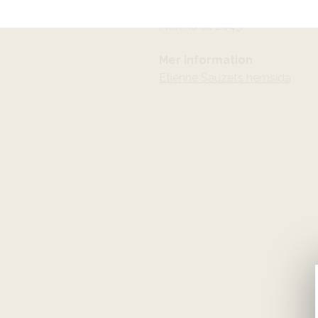
Lagringspotential
Från nu till 2043
Mer information
Etienne Sauzets hemsida