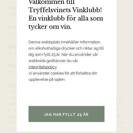
Välkommen till
Ursprung
Tryffelsvinets Vinklubb!
Saint-Joseph AOC
En vinklubb för alla som
tycker om vin.
Druvor
100% syrah
Denna webbplats innehåller information
Alkoholhalt
om alkoholhaltiga drycker och riktar sig till
13.5%
dig som fyllt 25 år. När du använder vår
webbsida godkänner du vår
Flaskstorlek
integritetspolicy
.
750 ml
Vi använder cookies för att förbättra din
upplevelse på sajten.
Doft och smak
Doften är koncentrerad och komplex med en fin balans
mellan mogen frukt, mogna tanniner och fruktsyra. Inslag av
björnbär, svarta vinbär, bigarråer, rökta charkuterier samt hint
av örter. Fattonerna är väl integrerade i vinet, och bidrar till
JAG HAR FYLLT 25 ÅR
inslag av vanilj och andra kryddor. Vinet är ungt i dagsläget,
och vinner på lagring minst ett par år vilket gör att tanninerna
upplevs mjukare. Ett harmoniskt och lång avslut.