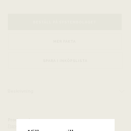
BESTÄLL PÅ SYSTEMBOLAGET
MER FAKTA
SPARA I INKÖPSLISTA
Beskrivning
Producent
François Villard