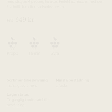
med stiltypiskt pepprig karaktär. Perfekt att matcha med den
fina köttbiten eller hantverkskorvarna.
549 kr
Pris
Kropp
Tannin
Syra
Sortimentsbeskrivning
Minsta beställning
Tillfälligt sortiment
1 flaska
Lagerstatus
Tillgänglig i butik samt för
beställning