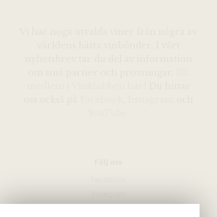
Vi har noga utvalda viner från några av
världens bästa vinbönder. I vårt
nyhetsbrev tar du del av information
om små partier och provningar.
Bli
medlem i Vinklubben här
! Du hittar
oss också på
Facebook
,
Instagram
och
YouTube
.
Följ oss
Facebook
Instagram