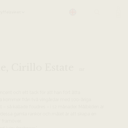
yffelsvinet
 Cirillo Estate
nr
cent och ett tack för att han fört åtta
na kommer från två vingårdar med 100-åriga
at – så kallade foudres – i 12 månader. Målbilden är
 dessa gamla rankor och målet är att skapa en
r framöver.