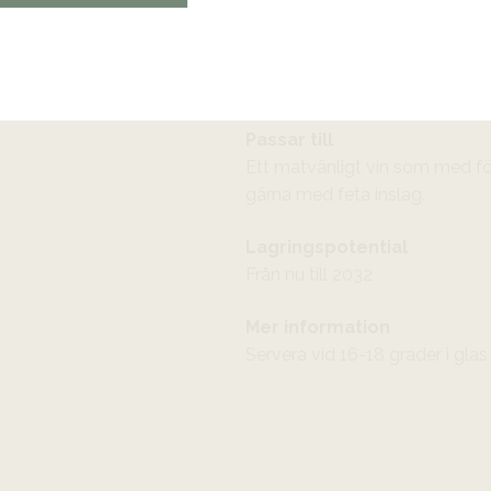
aromerna är i fin balans. Smak
balans mellan syra och krop
och kröns av sin långa, kryddig
komplexitet och balans.
Passar till
Ett matvänligt vin som med förd
gärna med feta inslag.
Lagringspotential
Från nu till 2032
Mer information
Servera vid 16-18 grader i gla