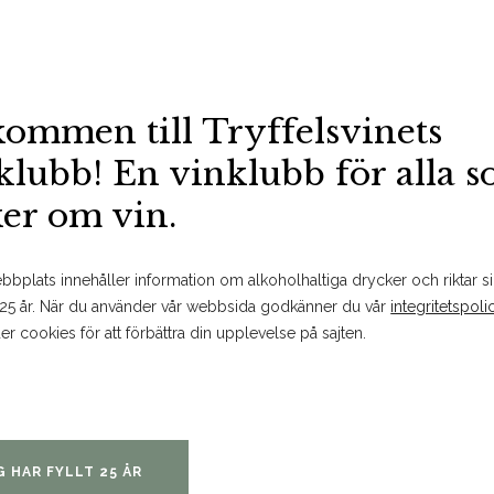
Kommer snart
Vegan
kommen till Tryffelsvinets
BESTÄLL PÅ SYSTEMBOLAGET
MER FAKTA
SPARA
klubb! En vinklubb för alla 
ker om vin.
Om produkten
bplats innehåller information om alkoholhaltiga drycker och riktar sig
 25 år. När du använder vår webbsida godkänner du vår
integritetspoli
er cookies för att förbättra din upplevelse på sajten.
Doft och smak
ett charmigt fruktigt anslag me
söta kryddor, färska örter och
G HAR FYLLT 25 ÅR