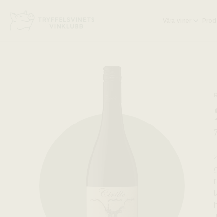
Head på hemsidan:
Våra viner
Prod
2
r