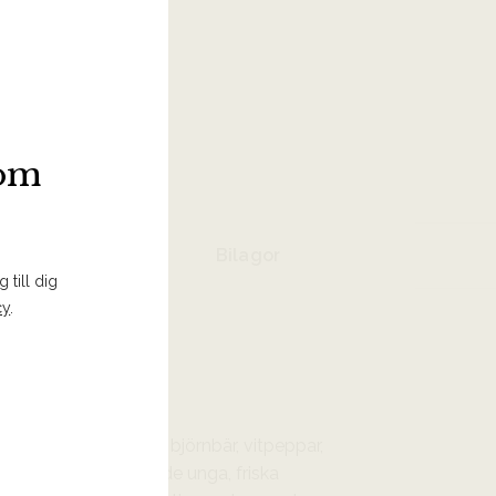
vänligt
 I INKÖPSLISTA
som
Bilagor
 till dig
cy
.
d toner av bigarråer, björnbär, vitpeppar,
 blommiga toner där de unga, friska