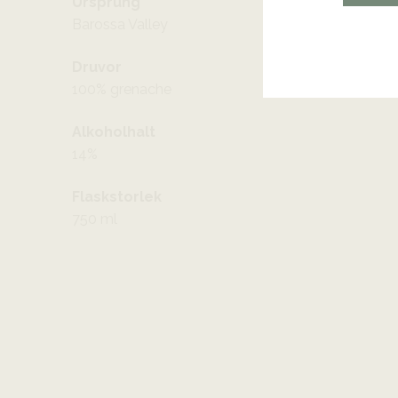
Ursprung
Barossa Valley
Druvor
100% grenache
Alkoholhalt
14%
Flaskstorlek
750 ml