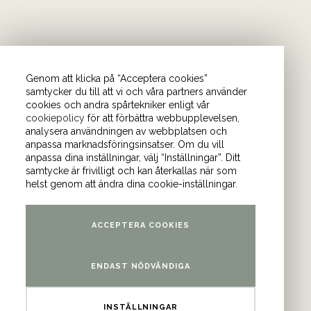
Genom att klicka på “Acceptera cookies”
samtycker du till att vi och våra partners använder
cookies och andra spårtekniker enligt vår
cookiepolicy
för att förbättra webbupplevelsen,
önder. I vårt nyhetsbrev
analysera användningen av webbplatsen och
anpassa marknadsföringsinsatser. Om du vill
Bli medlem i
anpassa dina inställningar, välj “Inställningar”. Ditt
samtycke är frivilligt och kan återkallas när som
helst genom att ändra dina cookie-inställningar.
am
och
YouTube
.
ACCEPTERA COOKIES
ontor
ENDAST NÖDVÄNDIGA
atan 4 (våning 9)
INSTÄLLNINGAR