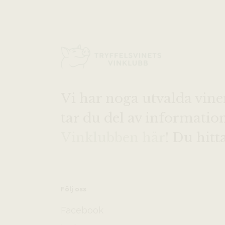
Vi har noga utvalda vine
tar du del av informati
Vinklubben här
! Du hitt
Följ oss
Facebook