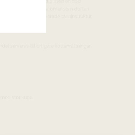
en är intensiv och fruktig med en god
p. Smaken bär samma aromer som doften
a eftersmak, väldefinierade tanninstruktur,
el serveras till örtigare köttanrättningar
s med stor kupa.