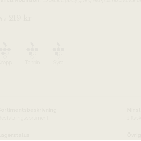
Jancis Robinson:
”Excellent purity giving red-fruit resonance a
219 kr
Pris
Kropp
Tannin
Syra
Sortimentsbeskrivning
Minst
Beställningssortiment
1 flas
Lagerstatus
Övrig