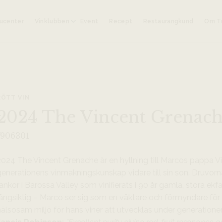
ucenter
Vinklubben
Event
Recept
Restaurangkund
Om Tr
RÖTT VIN
2024 The Vincent Grenache,
7906301
024 The Vincent Grenache är en hyllning till Marcos pappa Vin
generationens vinmakningskunskap vidare till sin son. Druvor
ankor i Barossa Valley som vinifierats i 90 år gamla, stora ekf
långsiktig – Marco ser sig som en väktare och förmyndare för
hälsosam miljö för hans viner att utvecklas under generatione