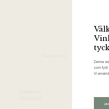
Väl
Vin
tyc
Beskrivning
Denna web
som fyllt
Vi använd
Producent
Cirillo Estate
JA