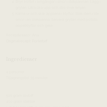
Bryn köttet i omgångar i smör i stekpannan. Lägg i
grytan. Låt koka upp och strö över timjan.
Kärna ur och skär äpplena i klyftor. Stek dem i lite
smör i en stekpanna. Servera grytan med potatis,
äppelklyftor och gelé.
Receptkreatör: Arla
Originalrecept: Porterbiff
Ingredienser
4 personer
Tillagningstid: 35 minuter
500 gram lövbiff
400 gram steklök