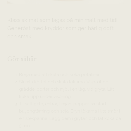
Klassisk mat som lagas på minimalt med tid!
Generöst med kryddor som ger härlig doft
och smak.
Gör såhär
Börja med att skala och koka potatisen.
Strimla köttet och skala lökarna. Vispa ihop
grädde, porter och mjöl i en låg, vid gryta. Låt
koka upp under vispning.
Tillsätt gelé, enbär, timjan, peppar, smulad
buljongtärning och soja. Bryn lökarna i lite smör i
en stekpanna. Lägg dem i grytan och låt koka ca
5 min