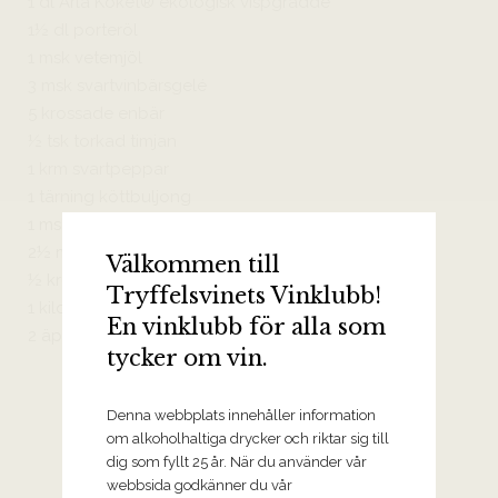
1 dl Arla Köket® ekologisk vispgrädde
1½ dl porteröl
1 msk vetemjöl
3 msk svartvinbärsgelé
5 krossade enbär
½ tsk torkad timjan
1 krm svartpeppar
1 tärning köttbuljong
1 msk japansk soja
2½ msk Arla® svenskt smör
Välkommen till
½ kruka färsk timjan
Tryffelsvinets Vinklubb!
1 kilo potatis
En vinklubb för alla som
2 äpplen
tycker om vin.
Denna webbplats innehåller information
om alkoholhaltiga drycker och riktar sig till
dig som fyllt 25 år. När du använder vår
webbsida godkänner du vår