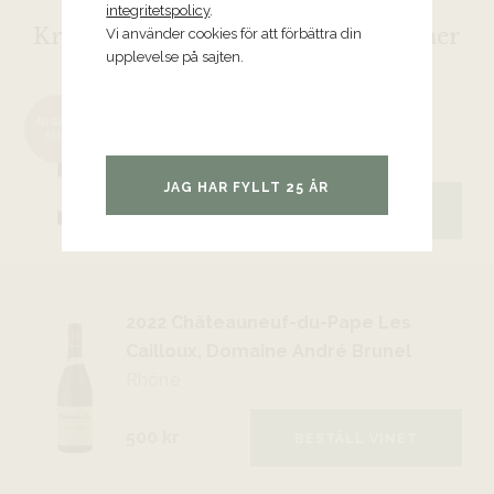
integritetspolicy
.
Kryddiga och sofistikerade röda viner
Vi använder cookies för att förbättra din
upplevelse på sajten.
2021 Saint-Joseph Poivre et Sol,
François Villard
ÅRGÅNG
SLUT
Rhône
JAG HAR FYLLT 25 ÅR
339 kr
BESTÄLL VINET
2022 Châteauneuf-du-Pape Les
Cailloux, Domaine André Brunel
Rhône
500 kr
BESTÄLL VINET