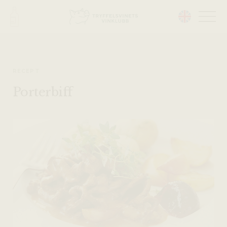
Head på hemsidan:
RECEPT
Porterbiff