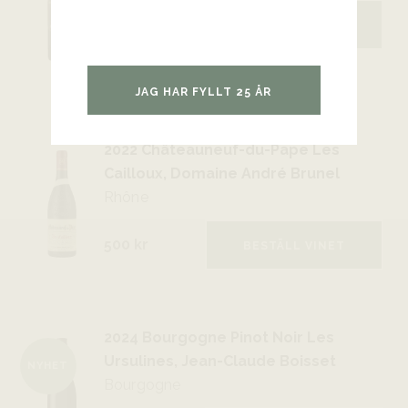
669 kr
BESTÄLL VINET
Lanseringsdatum:
25/08
JAG HAR FYLLT 25 ÅR
2022 Châteauneuf-du-Pape Les
Cailloux, Domaine André Brunel
Rhône
500 kr
BESTÄLL VINET
2024 Bourgogne Pinot Noir Les
Ursulines, Jean-Claude Boisset
NYHET
Bourgogne