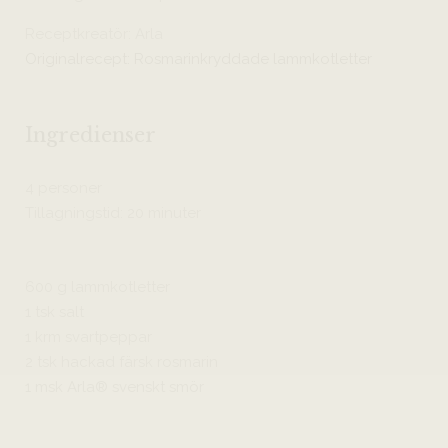
Receptkreatör: Arla
Originalrecept: Rosmarinkryddade lammkotletter
Ingredienser
4 personer
Tillagningstid: 20 minuter
600 g lammkotletter
1 tsk salt
1 krm svartpeppar
2 tsk hackad färsk rosmarin
1 msk Arla® svenskt smör