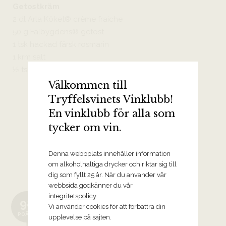
Getostkräm
2 dl Arla Köket® crème fraiche
50 g Falbygdens® getost
1 tsk hackad färsk rosmarin
1 krm salt
½ tsk honung
Välkommen till
Tryffelsvinets Vinklubb!
En vinklubb för alla som
tycker om vin.
Denna webbplats innehåller information
Eleganta och strama röda viner
om alkoholhaltiga drycker och riktar sig till
dig som fyllt 25 år. När du använder vår
webbsida godkänner du vår
2020 Brunello di Montalcino
integritetspolicy
.
Pianrosso, Ciacci Piccolomini
98
Vi använder cookies för att förbättra din
Toskana
POÄNG
upplevelse på sajten.