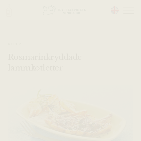
Head på hemsidan:
RECEPT
Rosmarinkryddade
lammkotletter