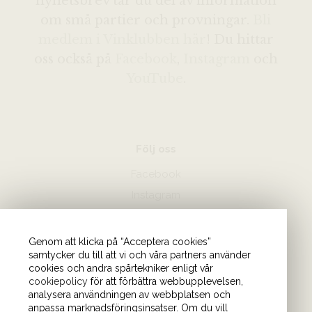
nyhetsbrev tar du del av information
om små partier och provningar.
Bli
medlem i Vinklubben här
! Du hittar
oss också på
Facebook
,
Instagram
och
YouTube
.
Följ oss
Facebook
Instagram
Hör av dig
Genom att klicka på “Acceptera cookies”
samtycker du till att vi och våra partners använder
08-440 85 88
cookies och andra spårtekniker enligt vår
Skicka mejl till oss
cookiepolicy
för att förbättra webbupplevelsen,
analysera användningen av webbplatsen och
anpassa marknadsföringsinsatser. Om du vill