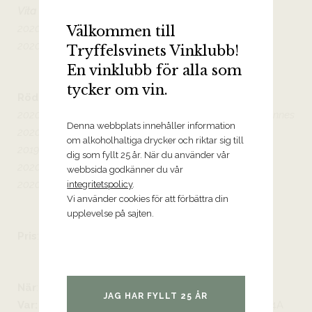
Vita
2020 Condrieu Deponcins
Välkommen till
2020 Saint Péray Version Longue
Tryffelsvinets Vinklubb!
En vinklubb för alla som
tycker om vin.
Röda
2020 L’Appel des Sereines Syrah IGP Collines Rhodaniennes
Denna webbplats innehåller information
2020 Crozes-Hermitage Certitude
om alkoholhaltiga drycker och riktar sig till
2019 Saint-Joseph Reflet
dig som fyllt 25 år. När du använder vår
2020 Saint-Joseph Poivre et Sol
webbsida godkänner du vår
2020 Cornas Jouvet
integritetspolicy
.
Vi använder cookies för att förbättra din
upplevelse på sajten.
Pris
:
När
: Genomförd provning
JAG HAR FYLLT 25 ÅR
Var:
Tryffelsvinets Klubblokal på Blasieholmsgatan 4A