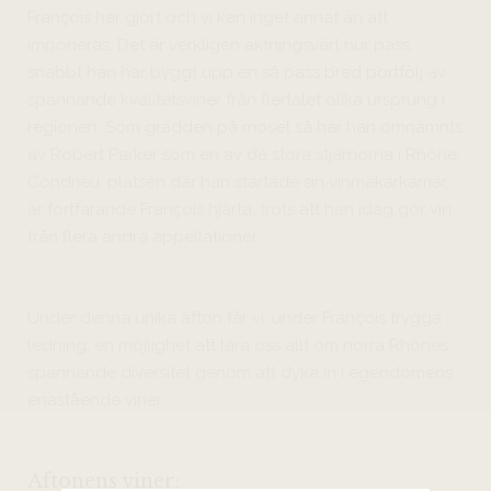
François har gjort och vi kan inget annat än att
imponeras. Det är verkligen aktningsvärt hur pass
snabbt han har byggt upp en så pass bred portfölj av
spännande kvalitetsviner från flertalet olika ursprung i
regionen. Som grädden på moset så har han omnämnts
av Robert Parker som en av de stora stjärnorna i Rhône.
Condrieu, platsen där han startade sin vinmakarkarriär,
är fortfarande François hjärta, trots att han idag gör vin
från flera andra appellationer.
Under denna unika afton får vi, under François trygga
ledning, en möjlighet att lära oss allt om norra Rhônes
spännande diversitet genom att dyka in i egendomens
enastående viner.
Aftonens viner: