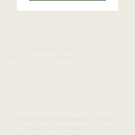
(Entréplan).
HJÄRTLIGT VÄLKOMMEN ÖNSKAR
François Villard och Tryffelsvinet!
Vi har noga utvalda viner från några av
världens bästa vinbönder. I vårt