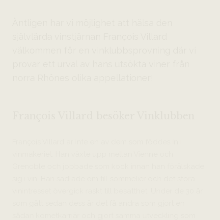
Äntligen har vi möjlighet att hälsa den
självlärda vinstjärnan François Villard
välkommen för en vinklubbsprovning där vi
provar ett urval av hans utsökta viner från
norra Rhônes olika appellationer!
François Villard besöker Vinklubben
François Villard är inte en av dem som föddes in i
vinmakeriet. Han växte upp mellan Vienne och
Grenoble och jobbade som kock innan han förälskade
sig i vin. Han sadlade om till sommelier och det stora
vinintresset övergick raskt till besatthet. Under de 30 år
som gått sedan dess är det få andra som gjort en
sådan kometkarriär och gjort samma utveckling som