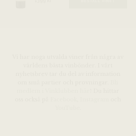
1399 kr
BESTÄLL VINET
Vi har noga utvalda viner från några av
världens bästa vinbönder. I vårt
nyhetsbrev tar du del av information
om små partier och provningar.
Bli
medlem i Vinklubben här
! Du hittar
oss också på
Facebook
,
Instagram
och
YouTube
.