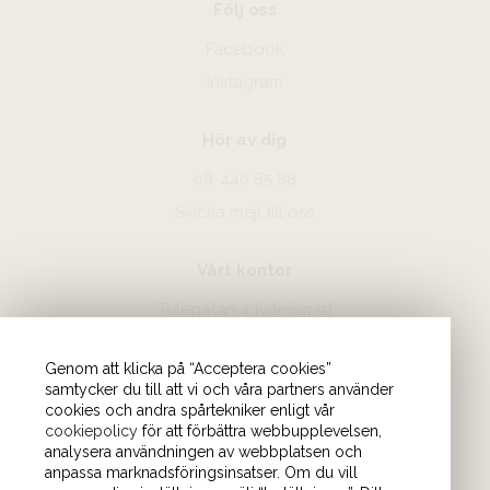
Följ oss
Facebook
Instagram
Hör av dig
08-440 85 88
Skicka mejl till oss
Vårt kontor
Tulegatan 4 (våning 9)
113 53 Stockholm
Genom att klicka på “Acceptera cookies”
samtycker du till att vi och våra partners använder
cookies och andra spårtekniker enligt vår
cookiepolicy
för att förbättra webbupplevelsen,
analysera användningen av webbplatsen och
anpassa marknadsföringsinsatser. Om du vill