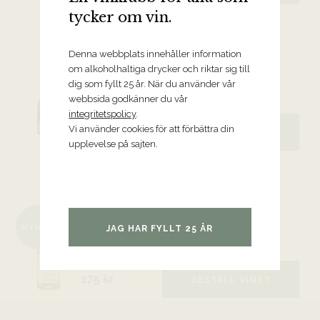
tycker om vin.
Denna webbplats innehåller information
2015 Franciacorta Anna-Maria
om alkoholhaltiga drycker och riktar sig till
Clementi Riserva, Ca’ del Bosco
dig som fyllt 25 år. När du använder vår
Lombardiet
webbsida godkänner du vår
integritetspolicy
.
Vi använder cookies för att förbättra din
1299 kr
BESTÄLL VINET
upplevelse på sajten.
2025 Lacrimarosa Irpinia Rosato,
Mastroberardino
NYHET
JAG HAR FYLLT 25 ÅR
Kampanien
175 kr
BESTÄLL VINET