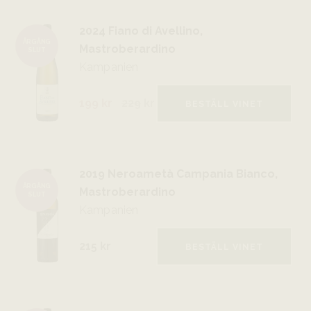
2024 Fiano di Avellino,
ÅRGÅNG
Mastroberardino
SLUT
Kampanien
199 kr
229
kr
BESTÄLL VINET
2019 Neroametà Campania Bianco,
ÅRGÅNG
Mastroberardino
SLUT
Kampanien
215 kr
BESTÄLL VINET