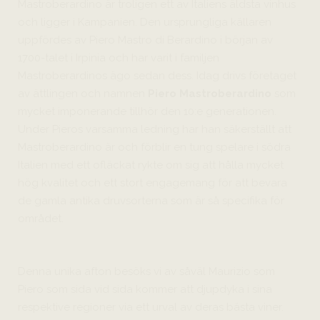
Mastroberardino är troligen ett av Italiens äldsta vinhus
och ligger i Kampanien. Den ursprungliga källaren
uppfördes av Piero Mastro di Berardino i början av
1700-talet i Irpinia och har varit i familjen
Mastroberardinos ägo sedan dess. Idag drivs företaget
av ättlingen och namnen
Piero Mastroberardino
som
mycket imponerande tillhör den 10:e generationen.
Under Pieros varsamma ledning har han säkerställt att
Mastroberardino är och förblir en tung spelare i södra
Italien med ett ofläckat rykte om sig att hålla mycket
hög kvalitet och ett stort engagemang för att bevara
de gamla antika druvsorterna som är så specifika för
området.
Denna unika afton besöks vi av såväl Maurizio som
Piero som sida vid sida kommer att djupdyka i sina
respektive regioner via ett urval av deras bästa viner.