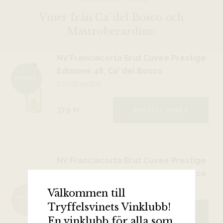
TRYFFELSVINET TIPSAR
Viner från Ca’ del Bosco och
Mastroberardino
NV Franciacorta Brut Cuvée Prestige
Edizione 48, Ca’ del Bosco
NYHET
Lombardiet
379 kr
BESTÄLL VINET
NV Franciacorta Brut Cuvée Prestige
edizione 45 (magnum), Ca’ del Bosco
Lombardiet
Välkommen till
ÅRGÅNG
SLUT
Tryffelsvinets Vinklubb!
829 kr
BESTÄLL VINET
En vinklubb för alla som