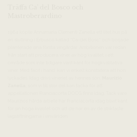
Träffa Ca’ del Bosco och
Mastroberardino
1964 köpte Annamaria Clementi Zanella ett litet hus på
en sluttning i Erbusco kallad ”Ca-del Bosc” och började
planterade sina första vingårdar. Ambitionen var redan
från start att producera viner av hög kvalitet, i ett
område som inte tidigare varit känt för högkvalitativa
viner. Med facit i hand kan vi enkelt konstatera att hon
lyckades. Idag drivs vineriet av hennes son,
Maurizio
Zanella
, som vi till stor del kan tacka för att
appellationen Franciacorta DOCG finns idag. Tack vare
Maurizios hårda arbete har Franciacorta idag blivit känt
för sin höga kvalitet och att de har en av de striktaste
lagstiftningarna i vinvärlden.