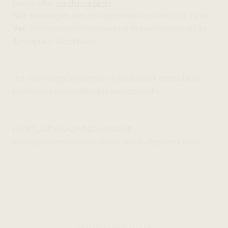
nedan eller
via denna länk
)
När
: Måndagen den 18 september klockan 17:30-19:00
Var:
Tryffelsvinets Klubblokal på Blasieholmsgatan 4A
(Entréplan), Stockholm.
Vid avbokning senast den 11 september återbetalas
biljettpriset (minus Billettos serviceavgift).
HJÄRTLIGT VÄLKOMMEN ÖNSKAR
Mastroberardino, Ca’ del Bosco och Tryffelsvinets team!