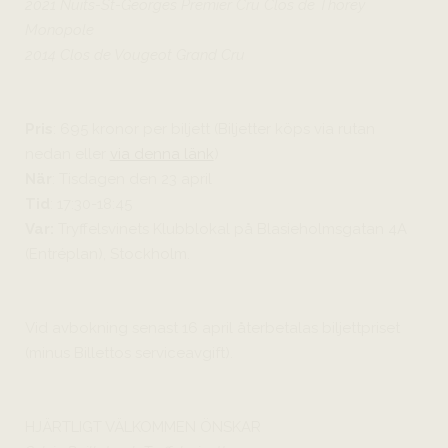
2021 Nuits-St-Georges Premier Cru Clos de Thorey
Monopole
2014 Clos de Vougeot Grand Cru
Pris
: 695 kronor per biljett (Biljetter köps via rutan
nedan eller
via denna länk
)
När
: Tisdagen den 23 april
Tid
: 17:30-18:45
Var:
Tryffelsvinets Klubblokal på Blasieholmsgatan 4A
(Entréplan), Stockholm.
Vid avbokning senast 16 april återbetalas biljettpriset
(minus Billettos serviceavgift).
HJÄRTLIGT VÄLKOMMEN ÖNSKAR