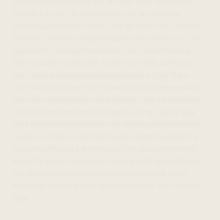
Vougeraie såg dagens ljus år 1999. Efter att familjen
Boisset från 60- till 90-talet köpt ett en rad olika
toppvingårdslägen i både Côte de Nuits och Côte de
Beaune. Det första vingårdsläget som köptes var ”Les
Evocelles” i Gevrey-Chambertin som anskaffades av
Jean-Claude redan 1964. Under 90-talets slut köpte
man den kända monopol-vingården Le Clos Blanc
(som sägs göra viner som smakar som gyllene nektar)
och som endast utgörs av en hektar. 1994 påbörjade
man en omdaning mot ekologisk odling. Idag är alla
viner biodynamiskt odlade och ekologiskt certifierade –
hästar används på gårdens bästa lägen. Husstilen har
fullkomlig fokus på elegans och att låta varje enskild
terroir få spela huvudrollen. Varje enskilt vingårdsläge
har sin egen handsydda vinmakningsmetod, vilket
innefattar specialgjorda ekfat för jäsning – ett för varje
läge.