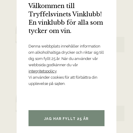
Välkommen till
2021 Nuits-Saint-Georges Premier
Tryffelsvinets Vinklubb!
Cru Les Damodes, Domaine de la
Vougeraie
En vinklubb för alla som
Bourgogne
tycker om vin.
1249 kr
BESTÄLL VINET
Denna webbplats innehåller information
om alkoholhaltiga drycker och riktar sig till
dig som fyllt 25 år. När du använder vår
webbsida godkänner du vår
integritetspolicy
.
2021 Nuits-St-Georges Clos de
Vi använder cookies för att förbättra din
Thorey Premier Cru Monopole,
upplevelse på sajten.
Domaine de la Vougeraie
Bourgogne
1199 kr
BESTÄLL VINET
JAG HAR FYLLT 25 ÅR