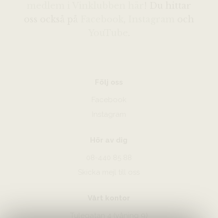
medlem i Vinklubben här
! Du hittar
oss också på
Facebook
,
Instagram
och
YouTube
.
Följ oss
Facebook
Instagram
Hör av dig
08-440 85 88
Skicka mejl till oss
Vårt kontor
Tulegatan 4 (våning 9)