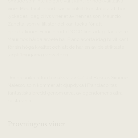
område som inte tidigare varit känt för högkvalitativa
viner. Med facit i hand kan vi enkelt konstatera att hon
lyckades. Idag drivs vineriet av hennes son, Maurizio
Zanella, som vi till stor del kan tacka för att
appellationen Franciacorta DOCG finns idag. Tack vare
Maurizios hårda arbete har Franciacorta idag blivit känt
för sin höga kvalitet och att de har en av de striktaste
lagstiftningarna i vinvärlden.
Denna unika afton besöks vi av Ca’ del Boscos Simone
Nalesso som kommer att djupdyka i Franciacortas
fantastiska bredd genom urval av egendomens allra
bästa viner.
Provningens viner