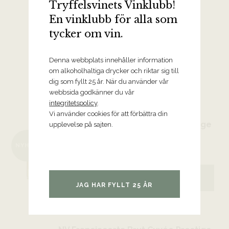
Tryffelsvinets Vinklubb!
En vinklubb för alla som
tycker om vin.
Denna webbplats innehåller information
om alkoholhaltiga drycker och riktar sig till
TRYFFELSVINET TIPSAR
dig som fyllt 25 år. När du använder vår
webbsida godkänner du vår
Viner från Ca’ del Bosco
integritetspolicy
.
Vi använder cookies för att förbättra din
NV Franciacorta Brut Cuvée Prestige
upplevelse på sajten.
Edizione 48, Ca’ del Bosco
NYHET
Lombardiet
379 kr
BESTÄLL VINET
JAG HAR FYLLT 25 ÅR