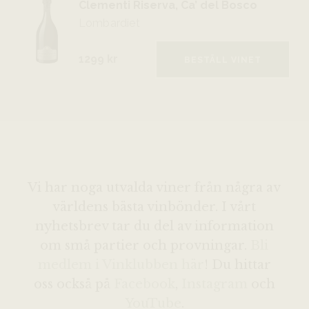
Clementi Riserva, Ca’ del Bosco
Lombardiet
1299 kr
BESTÄLL VINET
Vi har noga utvalda viner från några av
världens bästa vinbönder. I vårt
nyhetsbrev tar du del av information
om små partier och provningar.
Bli
medlem i Vinklubben här
! Du hittar
oss också på
Facebook
,
Instagram
och
YouTube
.