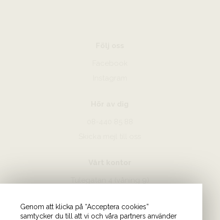
Följ oss
Facebook
Instagram
Hör av dig
08-440 85 88
Skicka mejl till oss
Vårt kontor
Tulegatan 4 (våning 9)
113 53 Stockholm
Genom att klicka på “Acceptera cookies”
samtycker du till att vi och våra partners använder