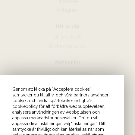
Facebook
Instagram
Hör av dig
08-440 85 88
Skicka mejl till oss
Vårt kontor
Tulegatan 4 (våning 9)
113 53 Stockholm
Genom att klicka på “Acceptera cookies”
samtycker du till att vi och våra partners använder
cookies och andra spårtekniker enligt vår
cookiepolicy
för att förbättra webbupplevelsen,
analysera användningen av webbplatsen och
anpassa marknadsföringsinsatser. Om du vill
anpassa dina inställningar, välj “Inställningar”. Ditt
samtycke är frivilligt och kan återkallas när som