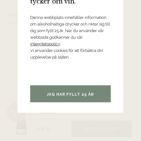
tycker om vin.
Varmt välkommen önskar
Denna webbplats innehåller information
Sara Vezza och Tryffelsvinet
om alkoholhaltiga drycker och riktar sig till
dig som fyllt 25 år. När du använder vår
webbsida godkänner du vår
integritetspolicy
.
Vi använder cookies för att förbättra din
upplevelse på sajten.
JOSETTA SAFFIRIO PÅ BESÖK
Några av kvällens viner
JAG HAR FYLLT 25 ÅR
2019 Alta Langa Brut, Sara Vezza
ÅRGÅNG
Piemonte
SLUT
259 kr
BESTÄLL VINET