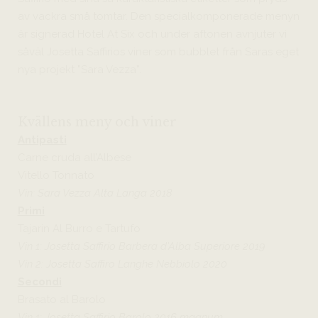
av vackra små tomtar. Den specialkomponerade menyn
är signerad Hotel At Six och under aftonen avnjuter vi
såväl Josetta Saffirios viner som bubblet från Saras eget
nya projekt ”Sara Vezza”.
Kvällens meny och viner
Antipasti
Carne cruda all’Albese
Vitello Tonnato
Vin: Sara Vezza Alta Langa 2018
Primi
Tajarin Al Burro e Tartufo
Vin 1: Josetta Saffirio Barbera d’Alba Superiore 2019
Vin 2: Josetta Saffiro Langhe Nebbiolo 2020
Secondi
Brasato al Barolo
Vin 1: Josetta Saffirio Barolo 2016 magnum