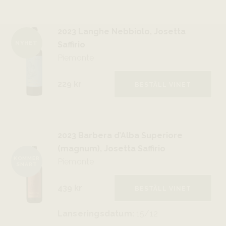
2023 Langhe Nebbiolo, Josetta
Saffirio
NYHET
Piemonte
229 kr
BESTÄLL VINET
2023 Barbera d’Alba Superiore
(magnum), Josetta Saffirio
KOMMER
Piemonte
SNART
439 kr
BESTÄLL VINET
Lanseringsdatum:
15/12