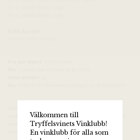
Vin 2: Josetta Barolo 1999
Vin 3: Josetta Barolo 1989
Kaffe & pralin
Josetta Saffirio Grappa
Pris per biljett
: 1,695 kronor
När
: 2 december klockan 18:30-22:00
Antal platser:
33
Var
: Hotel At Six, Brunkebergstorg 6, 111 51 Stockholm
Vid eventuella allergier; vänligen meddela gärna i
Välkommen till
samband med bokning. Vid avbokning senast den 25
Tryffelsvinets Vinklubb!
november återbetalas biljettpriset (minus Billettos
En vinklubb för alla som
serviceavgifter).