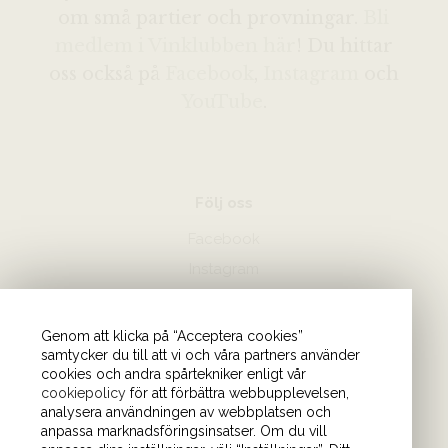
om små partier och provningar.
Bli
medlem i Vinklubben här
! Du hittar
oss också på
Facebook
,
Instagram
och
YouTube
.
Följ oss
Facebook
Instagram
Hör av dig
Genom att klicka på “Acceptera cookies”
samtycker du till att vi och våra partners använder
08-440 85 88
cookies och andra spårtekniker enligt vår
Skicka mejl till oss
cookiepolicy
för att förbättra webbupplevelsen,
analysera användningen av webbplatsen och
anpassa marknadsföringsinsatser. Om du vill
Vårt kontor