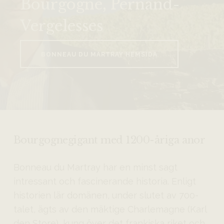
Bourgogne, Pernand-
Vergelesses
BONNEAU DU MARTRAY HEMSIDA
Bourgognegigant med 1200-åriga anor
Bonneau du Martray har en minst sagt
intressant och fascinerande historia. Enligt
historien lär domänen, under slutet av 700-
talet, ägts av den mäktige Charlemagne (Karl
den Store), kung över det frankiska riket och