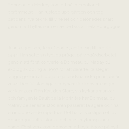
Bonneau du Martray kom att nå internationell
berömmelse. Han rustade upp gården och tog
dåtidens nya teknik till vineriet och belönades snart
genom att hyllas som en av de bästa i hela Bourgogne.
Jeans egen son, Jean-Charles, anslöt sig till arbetet
1994. Han satte sin tydliga prägel på vingårdsarbetet
genom att först konvertera Bonneau du Matray till
ekologisk odling år 1997 för att därefter ta steget
längre genom att börja följa biodynamiska principer år
2004. Den fullständiga biodynamiska konverteringen
var klar 2011. Från Karl den Store, via kyrkans munkar
och familjen le Bault de la Morinière har Bonneau du
Matray de senaste 1200 åren passerat få ägare och har
en imponerande repertoar. Det här är verkligen ett av
Bourgognes allra största och mest mytomspunna
namn. Först 2017 kom domänen att byta ägare på nytt