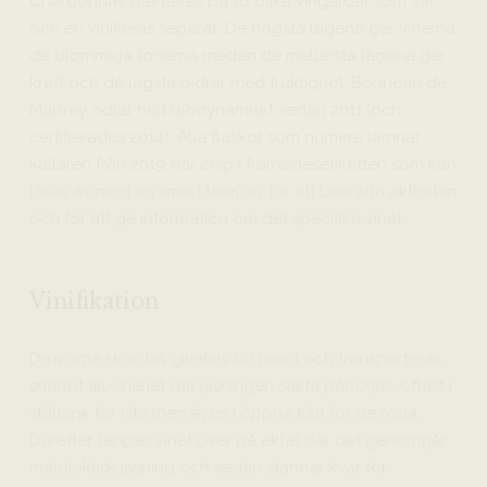
Chardonnay planteras på 16 olika vingårdar som var
och en vinifieras separat. De högsta lägena ger vinerna
de blommiga tonerna medan de mellersta lägena ger
kraft och de lägsta bidrar med fruktighet. Bonneau de
Martray odlar helt biodynamiskt sedan 2011 (och
certifierades 2014). Alla flaskor som numera lämnar
källaren från 2019 har chip i framsidesetiketten som kan
läsas av med en smart telefon, för att bekräfta äktheten
och för att ge information om det specifika vinet.
Vinifikation
Druvorna skördas givetvis för hand och transporteras
snabbt till vineriet där jäsningen sakta påbörjas, oftast i
ståltank för vita men även i öppna kärl för de röda.
Därefter tappas vinet över på ekfat där det genomgår
malolaktisk jäsning och sedan stannar kvar för