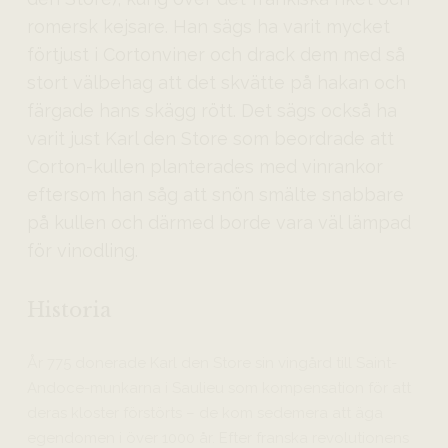
romersk kejsare. Han sägs ha varit mycket
förtjust i Cortonviner och drack dem med så
stort välbehag att det skvätte på hakan och
färgade hans skägg rött. Det sägs också ha
varit just Karl den Store som beordrade att
Corton-kullen planterades med vinrankor
eftersom han såg att snön smälte snabbare
på kullen och därmed borde vara väl lämpad
för vinodling.
Historia
År 775 donerade Karl den Store sin vingård till Saint-
Andoce-munkarna i Saulieu som kompensation för att
deras kloster förstörts – de kom sedemera att äga
egendomen i över 1000 år. Efter franska revolutionens