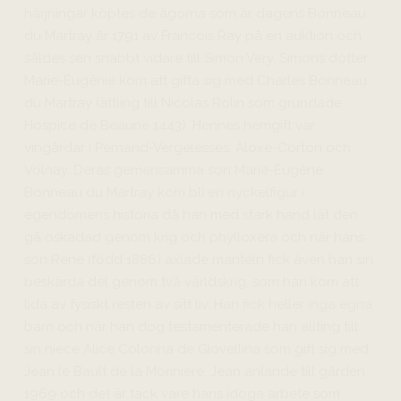
härjningar köptes de ägorna som är dagens Bonneau
du Martray år 1791 av Francois Ray på en auktion och
såldes sen snabbt vidare till Simon Very. Simons dotter
Marie-Eugénie kom att gifta sig med Charles Bonneau
du Martray (ättling till Nicolas Rolin som grundade
Hospice de Beaune 1443). Hennes hemgift var
vingårdar i Pernand-Vergelesses, Aloxe-Corton och
Volnay. Deras gemensamma son Marie-Eugène
Bonneau du Martray kom bli en nyckelfigur i
egendomens historia då han med stark hand lät den
gå oskadad genom krig och phylloxera och när hans
son René (född 1886) axlade manteln fick även han sin
beskärda del genom två världskrig, som han kom att
lida av fysiskt resten av sitt liv. Han fick heller inga egna
barn och när han dog testamenterade han allting till
sin niece Alice Colonna de Giovellina som gift sig med
Jean le Bault de la Morinière. Jean anlände till gården
1969 och det är tack vare hans idoga arbete som