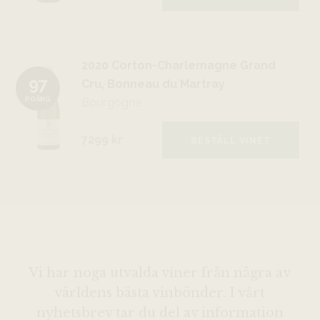
2020 Corton-Charlemagne Grand
97
Cru, Bonneau du Martray
Bourgogne
POÄNG
7299 kr
BESTÄLL VINET
Vi har noga utvalda viner från några av
världens bästa vinbönder. I vårt
nyhetsbrev tar du del av information