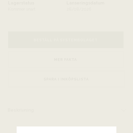
Lagerstatus
Lanseringsdatum
Kommer snart
28/08/2026
BESTÄLL PÅ SYSTEMBOLAGET
MER FAKTA
SPARA I INKÖPSLISTA
Beskrivning