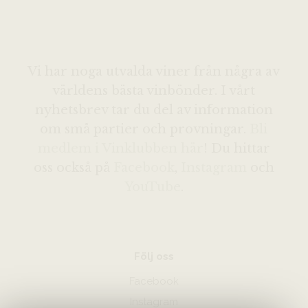
Vi har noga utvalda viner från några av
världens bästa vinbönder. I vårt
nyhetsbrev tar du del av information
om små partier och provningar.
Bli
medlem i Vinklubben här
! Du hittar
oss också på
Facebook
,
Instagram
och
YouTube
.
Följ oss
Facebook
Instagram