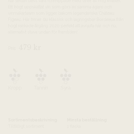
har sedan dess varit förknippade med viner av hög kvalitet.
Ett högt uppskattat vin som görs av samma ägare och
vinmakarteam som ligger bakom legendariska Château
Figeac. Här finner du klassisk och lagringsbar Bordeaux från
högt rankade årgång 2020 perfekt att avnjuta här och nu,
alternativt stuva undan för framtiden!
479 kr
Pris
Kropp
Tannin
Syra
Sortimentsbeskrivning
Minsta beställning
Tillfälligt sortiment
1 flaska