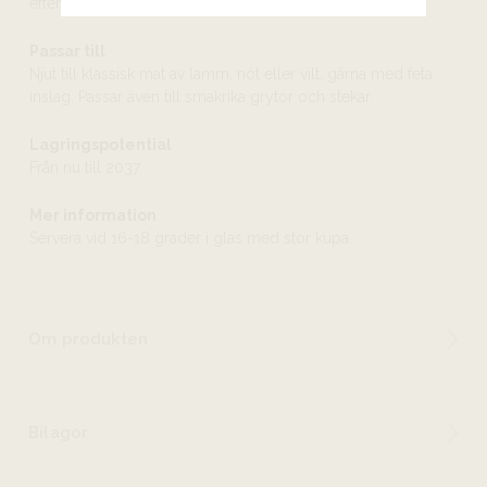
eftersmak.
Passar till
Njut till klassisk mat av lamm, nöt eller vilt, gärna med feta
inslag. Passar även till smakrika grytor och stekar.
Lagringspotential
Från nu till 2037
Mer information
Servera vid 16-18 grader i glas med stor kupa.
Om produkten
Bilagor