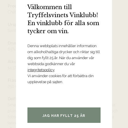
Välkommen till
Producent
Château La Fleur Pourret
Tryffelsvinets Vinklubb!
En vinklubb för alla som
Ursprung
tycker om vin.
Saint-Émilion Grand Cru AOC
Druvor
Denna webbplats innehåller information
65% merlot, 35% cabernet franc
om alkoholhaltiga drycker och riktar sig till
dig som fyllt 25 år. När du använder vår
Alkoholhalt
webbsida godkänner du vår
14,5%
integritetspolicy
.
Vi använder cookies för att förbättra din
Flaskstorlek
upplevelse på sajten.
750 ml
Doft och smak
Smaken är rikt koncentrerad med toner av björnbär, mörka
plommon, jordgubbar, svarta vinbär med drag av violer och
JAG HAR FYLLT 25 ÅR
tobak. Vinet har en fin balans mellan frukt, syra och silkiga
tanniner samt en stiltypiskt fyllighet. Lång och angenäm