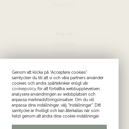
YouTube
.
Följ oss
Facebook
Instagram
Hör av dig
Genom att klicka på “Acceptera cookies”
samtycker du till att vi och våra partners använder
08-440 85 88
cookies och andra spårtekniker enligt vår
Skicka mejl till oss
cookiepolicy
för att förbättra webbupplevelsen,
analysera användningen av webbplatsen och
anpassa marknadsföringsinsatser. Om du vill
Vårt kontor
anpassa dina inställningar, välj “Inställningar”. Ditt
samtycke är frivilligt och kan återkallas när som
Tulegatan 4 (våning 9)
helst genom att ändra dina cookie-inställningar.
113 53 Stockholm