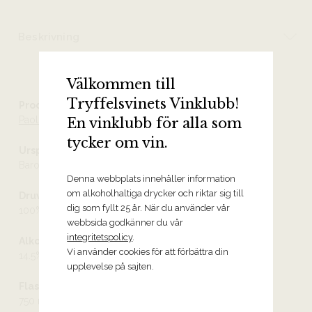
Beskrivning
Välkommen till
Tryffelsvinets Vinklubb!
Producent
Paolo Scavino
En vinklubb för alla som
tycker om vin.
Ursprung
Barolo DOCG
Denna webbplats innehåller information
om alkoholhaltiga drycker och riktar sig till
Druvor
dig som fyllt 25 år. När du använder vår
100% nebbiolo
webbsida godkänner du vår
integritetspolicy
.
Alkoholhalt
Vi använder cookies för att förbättra din
14.5%
upplevelse på sajten.
Flaskstorlek
750 ml