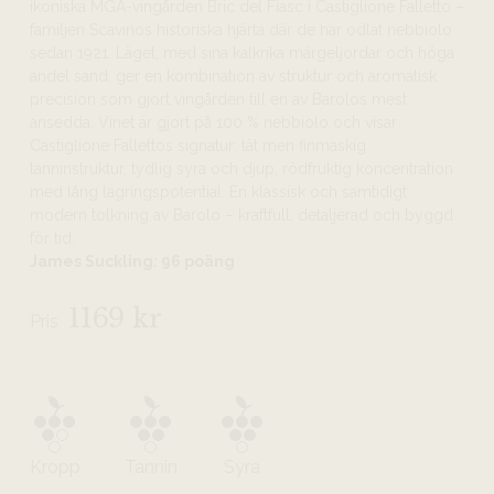
ikoniska MGA-vingården Bric del Fiasc i Castiglione Falletto –
familjen Scavinos historiska hjärta där de har odlat nebbiolo
sedan 1921. Läget, med sina kalkrika märgeljordar och höga
andel sand, ger en kombination av struktur och aromatisk
precision som gjort vingården till en av Barolos mest
ansedda. Vinet är gjort på 100 % nebbiolo och visar
Castiglione Fallettos signatur: tät men finmaskig
tanninstruktur, tydlig syra och djup, rödfruktig koncentration
med lång lagringspotential. En klassisk och samtidigt
modern tolkning av Barolo – kraftfull, detaljerad och byggd
för tid.
James Suckling: 96 poäng
1169 kr
Pris
Kropp
Tannin
Syra