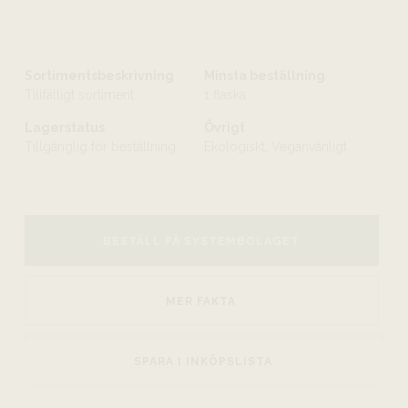
Sortimentsbeskrivning
Minsta beställning
Tillfälligt sortiment
1 flaska
Lagerstatus
Övrigt
Tillgänglig för beställning
Ekologiskt, Veganvänligt
BESTÄLL PÅ SYSTEMBOLAGET
MER FAKTA
SPARA I INKÖPSLISTA