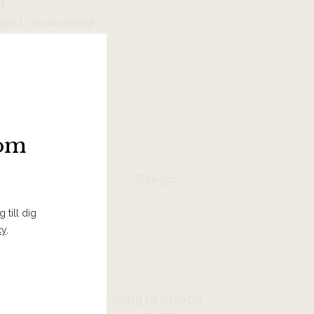
t
giskt, Veganvänligt
 I INKÖPSLISTA
som
Bilagor
 till dig
cy
.
sisk struktur med fast, kalkig tanninprofil