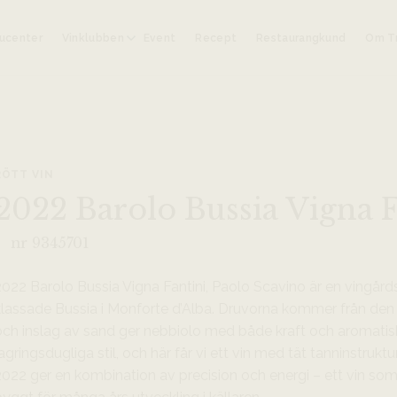
ucenter
Vinklubben
Event
Recept
Restaurangkund
Om Tr
RÖTT VIN
2022 Barolo Bussia Vigna F
nr 9345701
2022 Barolo Bussia Vigna Fantini, Paolo Scavino är en vingår
klassade Bussia i Monforte d’Alba. Druvorna kommer från den a
och inslag av sand ger nebbiolo med både kraft och aromatisk 
agringsdugliga stil, och här får vi ett vin med tät tanninstruk
2022 ger en kombination av precision och energi – ett vin so