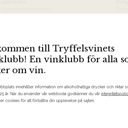
Lagerstatus
Övrig
illgänglig för beställning
Ekolo
BESTÄLL PÅ SYSTEMBOLAGET
MER FAKTA
SPARA
kommen till Tryffelsvinets
klubb! En vinklubb för alla 
ker om vin.
Om produkten
bplats innehåller information om alkoholhaltiga drycker och riktar sig
 25 år. När du använder vår webbsida godkänner du vår
integritetspoli
er cookies för att förbättra din upplevelse på sajten.
Doft och smak
I glaset visar vinet upp en klas