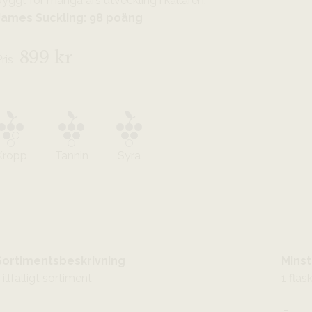
yggt för många års utveckling i källaren.
James Suckling: 98 poäng
899 kr
Pris
Kropp
Tannin
Syra
Sortimentsbeskrivning
Minst
illfälligt sortiment
1 flas