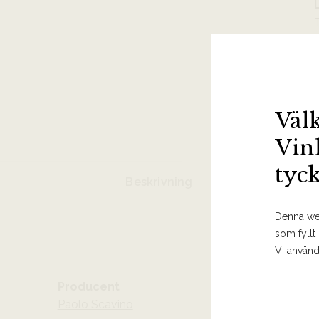
T
Väl
Vin
tyc
Beskrivning
Denna web
som fyllt
Vi använd
Producent
Paolo Scavino