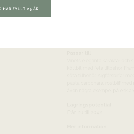
och hög, vibrerande syra. Välba
ryggrad och eleganta extrakt. 
G HAR FYLLT 25 ÅR
nebbiolo med inslag av körsbär, 
mentol, kombinerat med subtil v
kraften är det ett vin med nä
intensitet utan tyngd.
Passar till
Vinets eleganta karaktär och st
köttbit med feta tillbehör. Fra
söta tillbehör. Älgfärsbiffar m
pasta carbonara, rostbiff med
även några exempel på enklare 
Lagringspotential
Från nu till 2042
Mer information