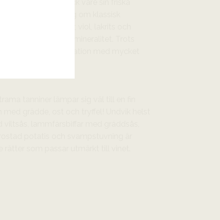
lanserad alkohol tack vare sin friska
Aromatiskt rör det sig om klassisk
hallon, blåbär, rosor, viol, lakrits och
aniljton och kalkig mineralitet. Trots
rmast viktlös koncentration med mycket
rama tanniner lämpar sig väl till en fin
m med grädde, ost och tryffel! Undvik helst
ed viltsås, lammfärsbiffar med gräddsås,
 rostad potatis och svampstuvning är
rätter som passar utmärkt till vinet.