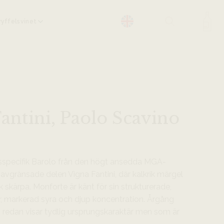
yffelsvinet
antini, Paolo Scavino
dsspecifik Barolo från den högt ansedda MGA-
vgränsade delen Vigna Fantini, där kalkrik märgel
skärpa. Monforte är känt för sin strukturerade,
tur, markerad syra och djup koncentration. Årgång
m redan visar tydlig ursprungskaraktär men som är