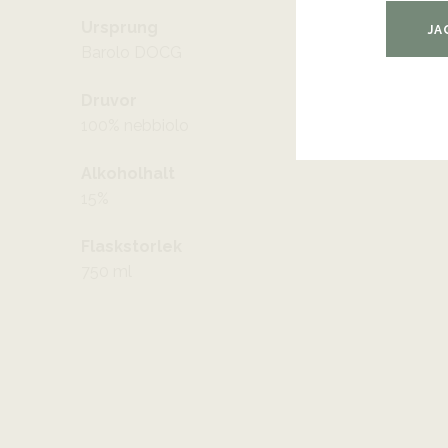
Ursprung
JA
Barolo DOCG
Druvor
100% nebbiolo
Alkoholhalt
15%
Flaskstorlek
750 ml