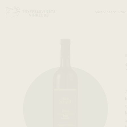
Head på hemsidan:
Våra viner
Prod
l