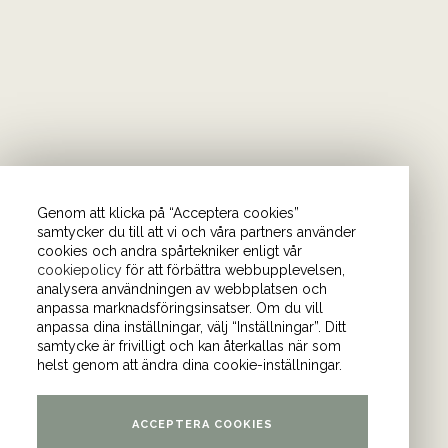
Genom att klicka på “Acceptera cookies”
samtycker du till att vi och våra partners använder
cookies och andra spårtekniker enligt vår
cookiepolicy
för att förbättra webbupplevelsen,
önder. I vårt nyhetsbrev
analysera användningen av webbplatsen och
anpassa marknadsföringsinsatser. Om du vill
Bli medlem i
anpassa dina inställningar, välj “Inställningar”. Ditt
samtycke är frivilligt och kan återkallas när som
helst genom att ändra dina cookie-inställningar.
am
och
YouTube
.
ACCEPTERA COOKIES