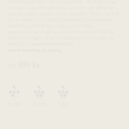
klassiska läget Prapò i Serralunga d’Alba – ett vingårdsläge
med syd/sydostlig exponering och sand- och lermarker
som ger kraftfull struktur och fin mineralitet. Vinet är gjort på
100 % nebbiolo och speglar Serralunga’s typiska karaktär
med tydlig tanninstruktur, livlig syra och lång
lagringspotential. Prapò bjuder på koncentrerad frukt, stor
textur och elegans; ett vin för både tidig njutning efter viss
luftning och längre källarutveckling.
James Suckling: 94 poäng
899 kr
Pris
Kropp
Tannin
Syra