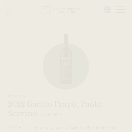
Head på hemsidan:
RÖTT VIN
2022 Barolo Prapò, Paolo
Scavino
nr 9352201
2022 Barolo Prapò är en cru-specificerad Barolo från det