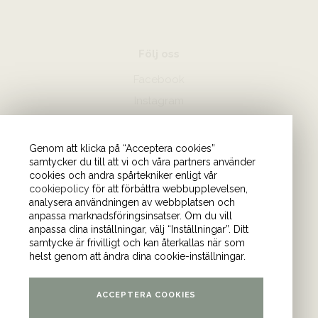
Följ oss
Facebook
Instagram
Hör av dig
Genom att klicka på “Acceptera cookies”
samtycker du till att vi och våra partners använder
08-440 85 88
cookies och andra spårtekniker enligt vår
Skicka mejl till oss
cookiepolicy
för att förbättra webbupplevelsen,
analysera användningen av webbplatsen och
anpassa marknadsföringsinsatser. Om du vill
Vårt kontor
anpassa dina inställningar, välj “Inställningar”. Ditt
samtycke är frivilligt och kan återkallas när som
Tulegatan 4 (våning 9)
helst genom att ändra dina cookie-inställningar.
113 53 Stockholm
ACCEPTERA COOKIES