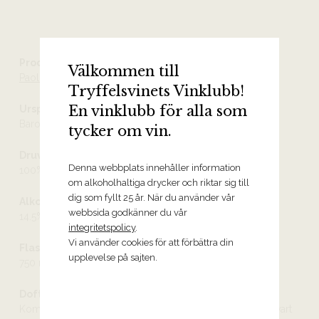
Producent
Välkommen till
Paolo Scavino
Tryffelsvinets Vinklubb!
En vinklubb för alla som
Ursprung
Barolo DOCG
tycker om vin.
Druvor
Denna webbplats innehåller information
100% nebbiolo
om alkoholhaltiga drycker och riktar sig till
dig som fyllt 25 år. När du använder vår
Alkoholhalt
webbsida godkänner du vår
14.5%
integritetspolicy
.
Vi använder cookies för att förbättra din
Flaskstorlek
upplevelse på sajten.
750 ml
Doft och smak
Komplex och ännu ung doft av mörka körsbär, nypon, svart