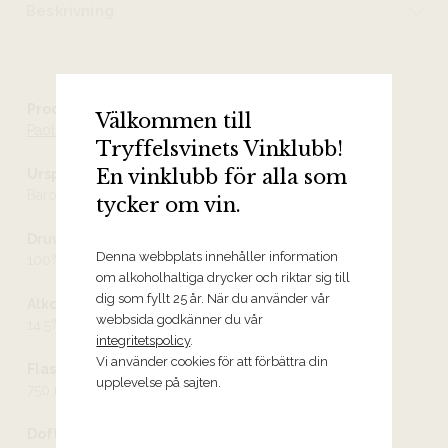
Beskrivning
Producent
Välkommen till
Paolo Scavino
Tryffelsvinets Vinklubb!
En vinklubb för alla som
Ursprung
Barolo DOCG
tycker om vin.
Druvor
Denna webbplats innehåller information
100% nebbiolo
om alkoholhaltiga drycker och riktar sig till
dig som fyllt 25 år. När du använder vår
Alkoholhalt
webbsida godkänner du vår
14.5%
integritetspolicy
.
Vi använder cookies för att förbättra din
Flaskstorlek
upplevelse på sajten.
750 ml
Doft och smak