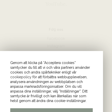
YouTube
.
Följ oss
Facebook
Instagram
Hör av dig
Genom att klicka på “Acceptera cookies”
samtycker du till att vi och våra partners använder
08-440 85 88
cookies och andra spårtekniker enligt vår
Skicka mejl till oss
cookiepolicy
för att förbättra webbupplevelsen,
analysera användningen av webbplatsen och
anpassa marknadsföringsinsatser. Om du vill
Vårt kontor
anpassa dina inställningar, välj “Inställningar”. Ditt
samtycke är frivilligt och kan återkallas när som
Tulegatan 4 (våning 9)
helst genom att ändra dina cookie-inställningar.
113 53 Stockholm