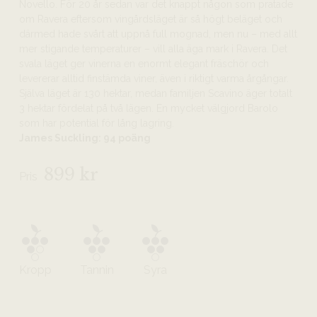
Novello. För 20 år sedan var det knappt någon som pratade
om Ravera eftersom vingårdsläget är så högt beläget och
därmed hade svårt att uppnå full mognad, men nu – med allt
mer stigande temperaturer – vill alla äga mark i Ravera. Det
svala läget ger vinerna en enormt elegant fräschör och
levererar alltid finstämda viner, även i riktigt varma årgångar.
Själva läget är 130 hektar, medan familjen Scavino äger totalt
3 hektar fördelat på två lägen. En mycket välgjord Barolo
som har potential för lång lagring.
James Suckling: 94 poäng
899 kr
Pris
Kropp
Tannin
Syra