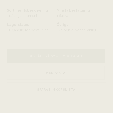
Sortimentsbeskrivning
Minsta beställning
Tillfälligt sortiment
1 flaska
Lagerstatus
Övrigt
Tillgänglig för beställning
Ekologiskt, Veganvänligt
BESTÄLL PÅ SYSTEMBOLAGET
MER FAKTA
SPARA I INKÖPSLISTA