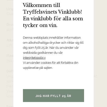
Välkommen till
Ursprung
Tryffelsvinets Vinklubb!
Chablis Premier Cru AOC
En vinklubb för alla som
tycker om vin.
Druvor
100% chardonnay
Denna webbplats innehåller information
Alkoholhalt
om alkoholhaltiga drycker och riktar sig till
13%
dig som fyllt 25 år. När du använder vår
webbsida godkänner du vår
Flaskstorlek
integritetspolicy
.
750 ml
Vi använder cookies för att förbättra din
upplevelse på sajten.
Doft och smak
Ung, stor och nyanserad doft av solmogen citrus, stenfrukt,
aprikoser, grå päron, gröna äpplen och blommor. Ung,
fruktig och frisk smak i knivskarp balans med krispig syra.
Vinet har en tydlig ursprungstypicitet, en imponerande
JAG HAR FYLLT 25 ÅR
komplexitet och en tilltalande sälta i avslutet.
Passar till