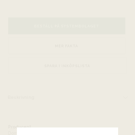
BESTÄLL PÅ SYSTEMBOLAGET
MER FAKTA
SPARA I INKÖPSLISTA
Beskrivning
Producent
Domaine Pinson