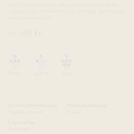
2022 Chablis Premier Cru Vaugiraut är en klassisk Chablis i
uttrycksfull stil. Pinson är en doldis för många men hyllad av
vinälskare världen över.
469 kr
Pris
Kropp
Sötma
Syra
Sortimentsbeskrivning
Minsta beställning
Tillfälligt sortiment
1 flaska
Lagerstatus
Årgång slut