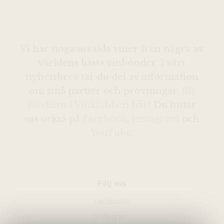
Vi har noga utvalda viner från några av
världens bästa vinbönder. I vårt
nyhetsbrev tar du del av information
om små partier och provningar.
Bli
medlem i Vinklubben här
! Du hittar
oss också på
Facebook
,
Instagram
och
YouTube
.
Följ oss
Facebook
Instagram