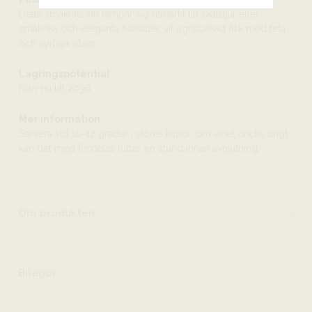
Detta smakrika vin lämpar sig utmärkt till skaldjur eller
smakrika och eleganta fiskrätter, vit ugnsbakad fisk med feta
och syrliga såser.
Lagringspotential
Från nu till 2036
Mer information
Servera vid 10-12 grader i större kupor, om vinet dricks ungt
kan det med fördelas luftas en stund innan avnjutning.
Om produkten
Bilagor