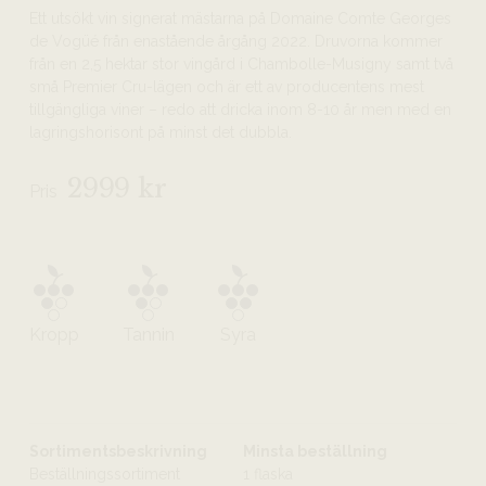
Ett utsökt vin signerat mästarna på Domaine Comte Georges
de Vogüé från enastående årgång 2022. Druvorna kommer
från en 2,5 hektar stor vingård i Chambolle-Musigny samt två
små Premier Cru-lägen och är ett av producentens mest
tillgängliga viner – redo att dricka inom 8-10 år men med en
lagringshorisont på minst det dubbla.
2999 kr
Pris
Kropp
Tannin
Syra
Sortimentsbeskrivning
Minsta beställning
Beställningssortiment
1 flaska