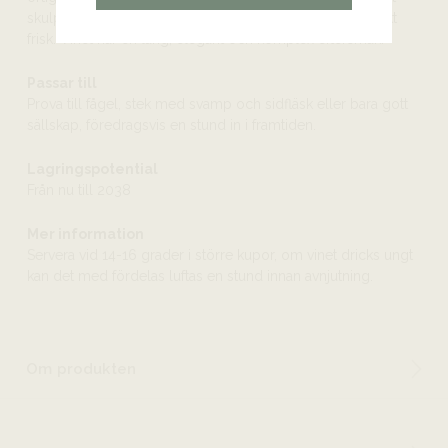
skulpterade och lent omfamnande och syran är energiskt
frisk. Vinet har en lång, elegant och komplex eftersmak.
Passar till
Prova till fågel, stek med svamp och sidfläsk eller bara gott
sällskap, föredragsvis en stund in i framtiden.
Lagringspotential
Från nu till 2038
Mer information
Servera vid 14-16 grader i större kupor, om vinet dricks ungt
kan det med fördelas luftas en stund innan avnjutning.
Om produkten