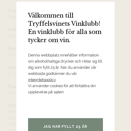
Producent
Välkommen till
Comte Georges de Vogüé
Tryffelsvinets Vinklubb!
Ursprung
En vinklubb för alla som
Chambolle-Musigny Villages AOC
tycker om vin.
Druvor
100% pinot noir
Denna webbplats innehåller information
om alkoholhaltiga drycker och riktar sig till
Alkoholhalt
dig som fyllt 25 år. När du använder vår
12,5%
webbsida godkänner du vår
integritetspolicy
.
Vi använder cookies för att förbättra din
Flaskstorlek
upplevelse på sajten.
750 ml
Doft och smak
Smakrikt, kryddigt, nyanserat vin med toner av ljuvligt
inbjudande – och närmast läskande – mörk frukt som
vildhallon, lingon, skogsbädd och körsbär med en färskt
JAG HAR FYLLT 25 ÅR
örtig och fint kryddig inramning. Tanninerna är finkorningt