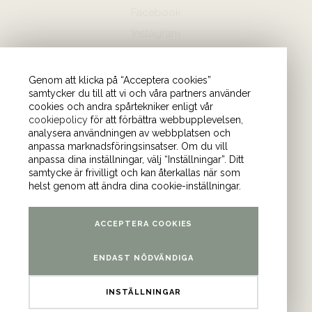
Facebook
Instagram
Hör av dig
Genom att klicka på “Acceptera cookies”
samtycker du till att vi och våra partners använder
08-440 85 88
cookies och andra spårtekniker enligt vår
Skicka mejl till oss
cookiepolicy
för att förbättra webbupplevelsen,
analysera användningen av webbplatsen och
anpassa marknadsföringsinsatser. Om du vill
Vårt kontor
anpassa dina inställningar, välj “Inställningar”. Ditt
samtycke är frivilligt och kan återkallas när som
Tulegatan 4 (våning 9)
helst genom att ändra dina cookie-inställningar.
113 53 Stockholm
ACCEPTERA COOKIES
ENDAST NÖDVÄNDIGA
INSTÄLLNINGAR