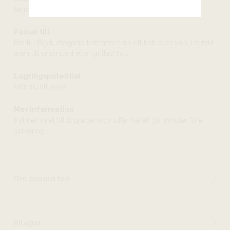
kandidat för källarlagring.
Passar till
Bra till fågel, eleganta kötträtter från vitt kött eller kalv. Perfekt
även till smörstekt eller grillad fisk.
Lagringspotential
Från nu till 2058
Mer information
Kyl ner vinet till 8 grader och lufta i karaff 30 minuter före
servering.
Om produkten
Bilagor