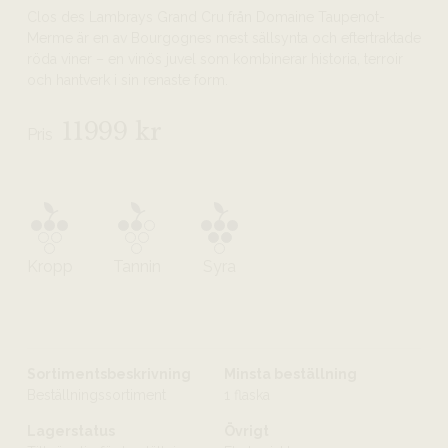
Clos des Lambrays Grand Cru från Domaine Taupenot-
Merme är en av Bourgognes mest sällsynta och eftertraktade
röda viner – en vinös juvel som kombinerar historia, terroir
och hantverk i sin renaste form.
11999 kr
Pris
Kropp
Tannin
Syra
Sortimentsbeskrivning
Minsta beställning
Beställningssortiment
1 flaska
Lagerstatus
Övrigt