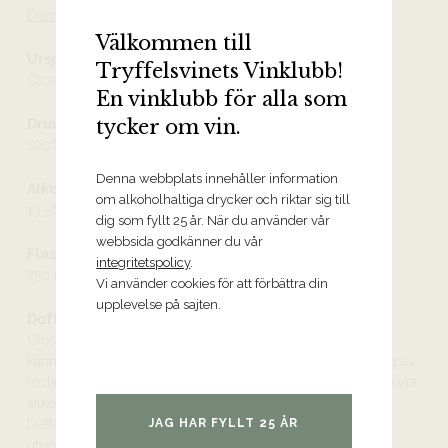
Domaine Taupenot-Merme
Välkommen till
Ursprung
Tryffelsvinets Vinklubb!
Clos Des Lambrays Grand Cru
En vinklubb för alla som
tycker om vin.
Druvor
100% pinot noir
Denna webbplats innehåller information
Alkoholhalt
om alkoholhaltiga drycker och riktar sig till
13,5%
dig som fyllt 25 år. När du använder vår
webbsida godkänner du vår
Flaskstorlek
integritetspolicy
.
750 ml
Vi använder cookies för att förbättra din
upplevelse på sajten.
Doft och smak
Clos des Lambrays Grand Cru från Taupenot-Merme
kännetecknas av en subtil och nyanserad doft med inslag av
röda bär, rosor och kryddor. Smaken är elegant med fin syra,
silkeslena tanniner och en lång, mineraldriven eftersmak.
JAG HAR FYLLT 25 ÅR
Detta vin har en imponerande lagringspotential och
utvecklas vackert över tid, vilket gör det till en idealisk