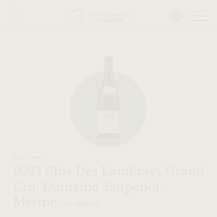
Head på hemsidan:
RÖTT VIN
2022 Clos Des Lambrays Grand
Cru, Domaine Taupenot-
Merme
nr 7980601