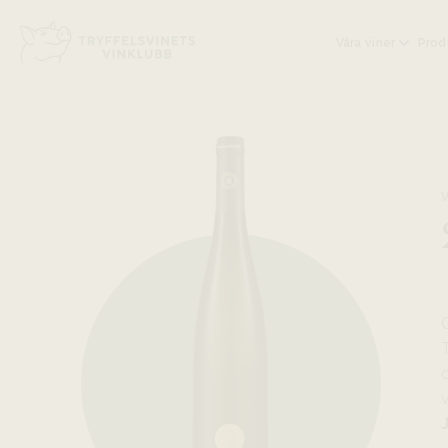
Head på hemsidan:
Våra viner
Prod
T
o