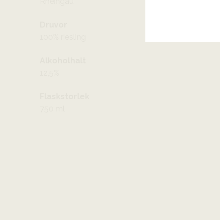
Rheingau
Druvor
100% riesling
Alkoholhalt
12,5%
Flaskstorlek
750 ml