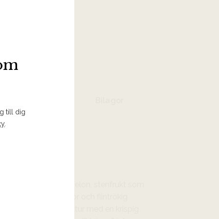
 I INKÖPSLISTA
som
Bilagor
 till dig
cy
.
av mogen citrus, nätmelon, stenfrukt som
plommon, vita blommor och flintrökig
 och samtidigt mjuk textur med en krispig