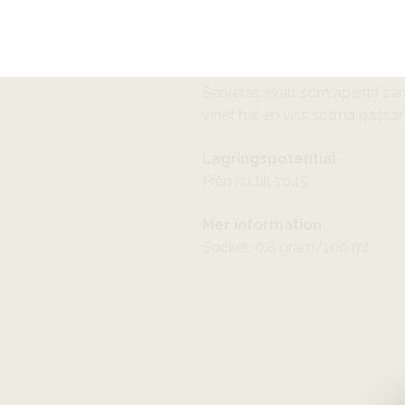
syra och en lång eftersmak so
söta aprikoser och sälta.
Passar till
Serveras svalt som aperitif samt 
vinet har en viss sötma passar d
Lagringspotential
Från nu till 2045
Mer information
Socker: 0,8 gram/100 ml.