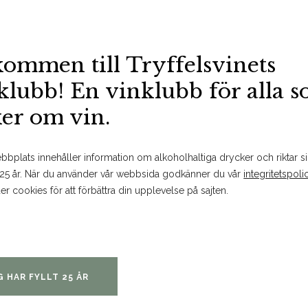
kommen till Tryffelsvinets
BESTÄLL PÅ SYSTEMBOLAGET
MER FAKTA
SPARA
klubb! En vinklubb för alla 
ker om vin.
Om produkten
bplats innehåller information om alkoholhaltiga drycker och riktar sig
 25 år. När du använder vår webbsida godkänner du vår
integritetspoli
er cookies för att förbättra din upplevelse på sajten.
Doft och smak
Vinet har en inbjudande doft 
vit persika, aprikos och gula 
G HAR FYLLT 25 ÅR
mineralitet. Vinet har en frisk