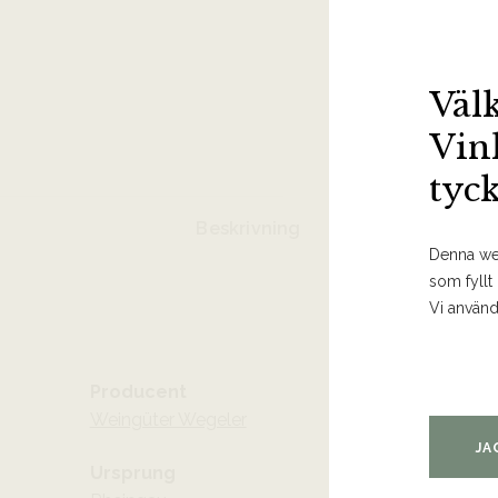
Väl
Vin
tyc
Beskrivning
Denna web
som fyllt
Vi använd
Producent
Weingüter Wegeler
JA
Ursprung