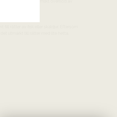
m mynnar ut i ett drömlikt överflöd av
till rätter av fisk eller skaldjur. Eftersom
et utmärkt till rätter med lite hetta.