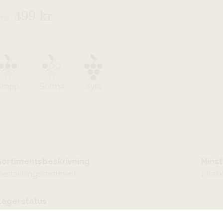
499 kr
Pris
Kropp
Sötma
Syra
Sortimentsbeskrivning
Minst
Beställningssortiment
1 flas
Lagerstatus
illgänglig för beställning