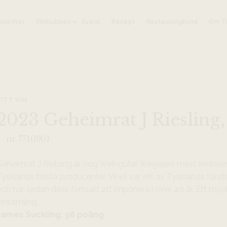
ucenter
Vinklubben
Event
Recept
Restaurangkund
Om Tr
VITT VIN
2023 Geheimrat J Riesling
nr 7710901
Geheimrat J Rielsing är nog Weingüter Wegelers mest emble
ysklands bästa producenter. Vinet var ett av Tysklands första
ch har sedan dess fortsatt att imponera i över 40 år. Ett myck
vinsamling.
James Suckling: 96 poäng