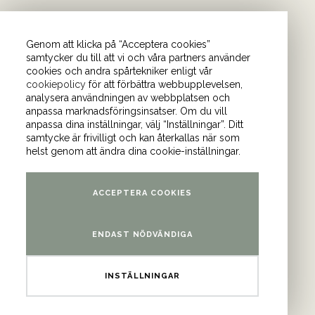
Genom att klicka på “Acceptera cookies”
samtycker du till att vi och våra partners använder
cookies och andra spårtekniker enligt vår
cookiepolicy
för att förbättra webbupplevelsen,
önder. I vårt nyhetsbrev
analysera användningen av webbplatsen och
anpassa marknadsföringsinsatser. Om du vill
Bli medlem i
anpassa dina inställningar, välj “Inställningar”. Ditt
samtycke är frivilligt och kan återkallas när som
helst genom att ändra dina cookie-inställningar.
am
och
YouTube
.
ACCEPTERA COOKIES
ontor
ENDAST NÖDVÄNDIGA
atan 4 (våning 9)
INSTÄLLNINGAR
3 Stockholm