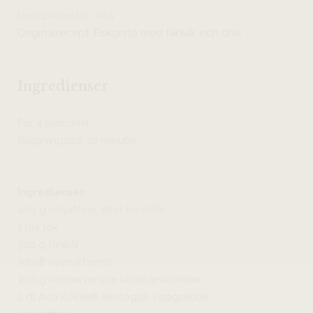
Receptkreatör: Arla
Originalrecept: Fiskgryta med fänkål och chili
Ingredienser
För 4 personer
tillagningstid: 30 minuter
Ingredienser
400 g koljafiléer, eller torskfilé
1 gul lök
300 g fänkål
Arla® svenskt smör
400 g konserverade körsbärstomater
2 dl Arla Köket® ekologisk vispgrädde