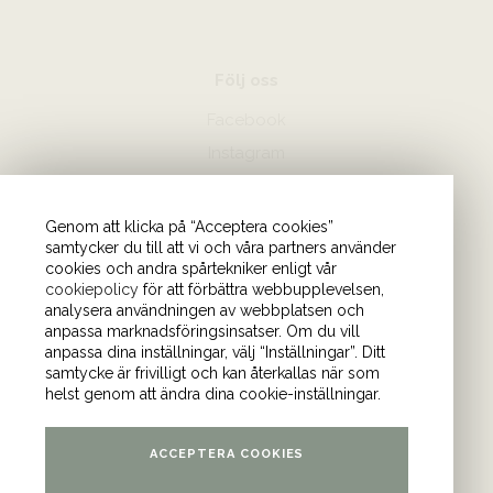
Följ oss
Facebook
Instagram
Hör av dig
Genom att klicka på “Acceptera cookies”
samtycker du till att vi och våra partners använder
08-440 85 88
cookies och andra spårtekniker enligt vår
Skicka mejl till oss
cookiepolicy
för att förbättra webbupplevelsen,
analysera användningen av webbplatsen och
anpassa marknadsföringsinsatser. Om du vill
Vårt kontor
anpassa dina inställningar, välj “Inställningar”. Ditt
samtycke är frivilligt och kan återkallas när som
Tulegatan 4 (våning 9)
helst genom att ändra dina cookie-inställningar.
113 53 Stockholm
ACCEPTERA COOKIES