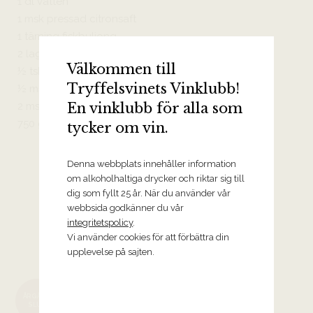
1 dl vatten
1 msk pressad citronsaft
1 tärning fiskbuljong
2 lagerblad
Välkommen till
½ tsk salt
Tryffelsvinets Vinklubb!
½ msk färsk chili
En vinklubb för alla som
2 msk strimlad färsk basilika
750 g potatis
tycker om vin.
Denna webbplats innehåller information
om alkoholhaltiga drycker och riktar sig till
dig som fyllt 25 år. När du använder vår
webbsida godkänner du vår
integritetspolicy
.
Vi använder cookies för att förbättra din
Halvtorra och friska vita viner
upplevelse på sajten.
2025 Estate Riesling, Paul Clüver
ÅRGÅNG
Family Wines
SLUT