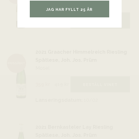
Elgin
JAG HAR FYLLT 25 ÅR
179 kr
BESTÄLL VINET
2021 Graacher Himmelreich Riesling
Spätlese, Joh. Jos. Prüm
PRISSÄNKT
Mosel
359 kr
419
kr
BESTÄLL VINET
Lanseringsdatum:
10/02
2021 Bernkasteler Lay Riesling
Spätlese, Joh. Jos. Prüm