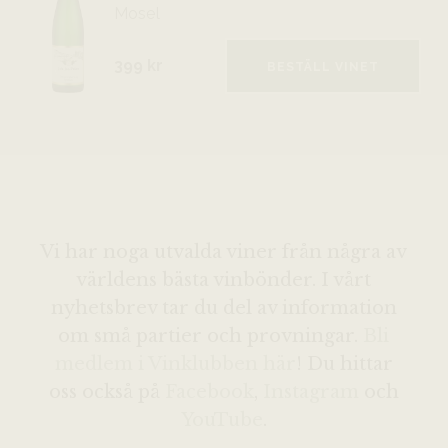
Mosel
399 kr
BESTÄLL VINET
Vi har noga utvalda viner från några av
världens bästa vinbönder. I vårt
nyhetsbrev tar du del av information
om små partier och provningar.
Bli
medlem i Vinklubben här
! Du hittar
oss också på
Facebook
,
Instagram
och
YouTube
.