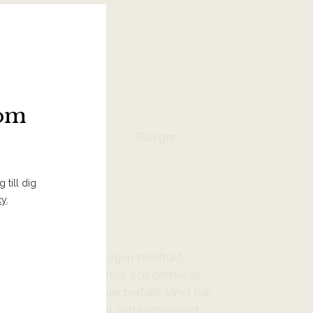
 I INKÖPSLISTA
som
Bilagor
 till dig
cy
.
usande toner av solmogen stenfrukt,
blommor. Smaken är frisk och definieras
ar den lilla restsötman perfekt. Vinet har
oncentration, intensitet och komplexitet