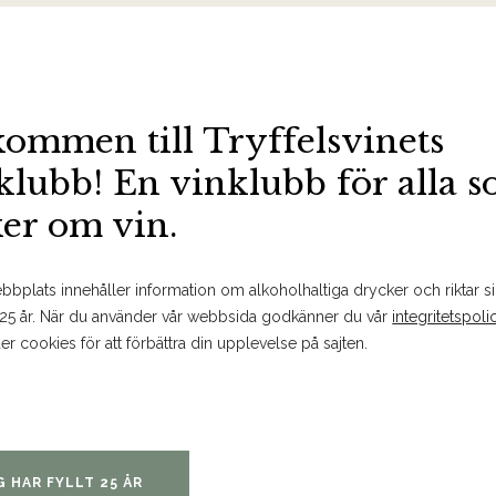
BESTÄLL PÅ SYSTEMBOLAGET
MER FAKTA
SPARA
kommen till Tryffelsvinets
klubb! En vinklubb för alla 
ker om vin.
Om produkten
bplats innehåller information om alkoholhaltiga drycker och riktar sig
 25 år. När du använder vår webbsida godkänner du vår
integritetspoli
er cookies för att förbättra din upplevelse på sajten.
Doft och smak
Doften är ännu ung, med förtj
mineral, gula äpplen och vita 
av sin skarpa syra som balanser
G HAR FYLLT 25 ÅR
en tydlig ursprungstypicitet, k