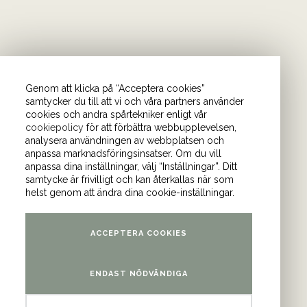
Genom att klicka på “Acceptera cookies”
samtycker du till att vi och våra partners använder
cookies och andra spårtekniker enligt vår
cookiepolicy
för att förbättra webbupplevelsen,
önder. I vårt nyhetsbrev
analysera användningen av webbplatsen och
anpassa marknadsföringsinsatser. Om du vill
Bli medlem i
anpassa dina inställningar, välj “Inställningar”. Ditt
samtycke är frivilligt och kan återkallas när som
helst genom att ändra dina cookie-inställningar.
am
och
YouTube
.
ACCEPTERA COOKIES
ontor
ENDAST NÖDVÄNDIGA
atan 4 (våning 9)