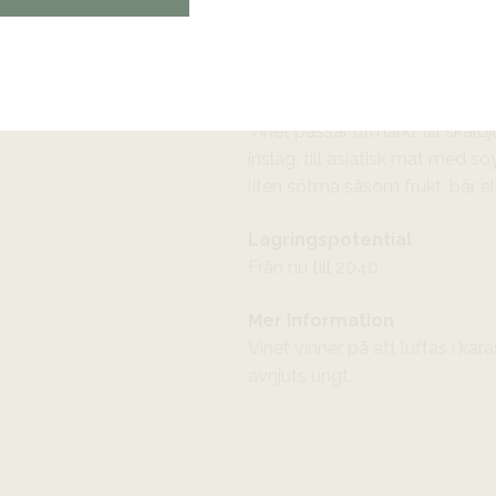
med en lång och elegant avslu
Oemotståndligt!
Passar till
Vinet passar utmärkt till skal
inslag, till asiatisk mat med soy
liten sötma såsom frukt, bär ell
Lagringspotential
Från nu till 2040
Mer information
Vinet vinner på att luftas i kara
avnjuts ungt.