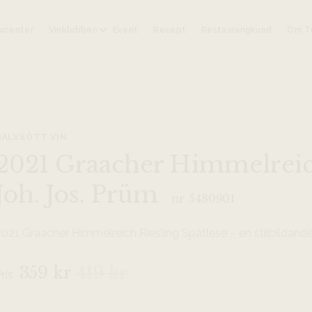
ucenter
Vinklubben
Event
Recept
Restaurangkund
Om Tr
HALVSÖTT VIN
2021 Graacher Himmelreich
Joh. Jos. Prüm
nr 5480901
021 Graacher Himmelreich Riesling Spätlese – en stilbildande tysk
359 kr
419 kr
Pris