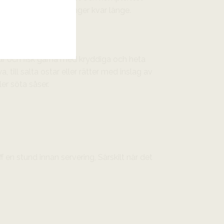
tning där frukten hänger kvar länge.
djur och fisk gärna med kryddiga och heta
a, till salta ostar eller rätter med inslag av
er söta såser.
ff en stund innan servering, Särskilt när det