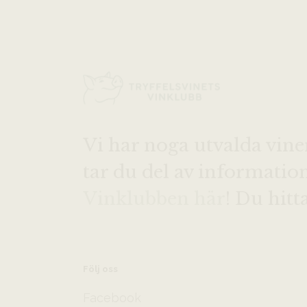
Vi har noga utvalda vine
tar du del av informati
Vinklubben här
! Du hitt
Följ oss
Facebook