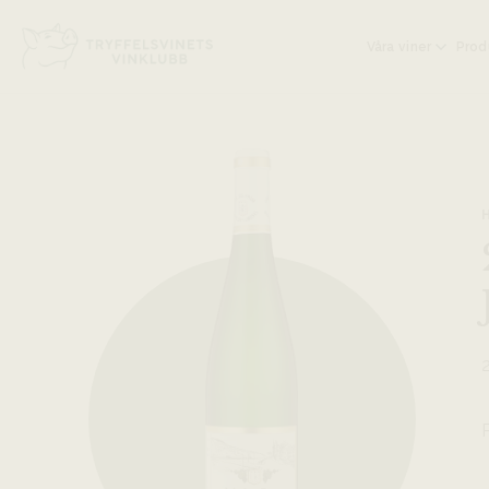
Head på hemsidan:
Våra viner
Prod
2