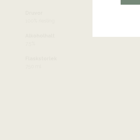
Druvor
100% riesling
Alkoholhalt
7,5%
Flaskstorlek
750 ml