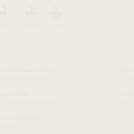
Kropp
Sötma
Syra
Sortimentsbeskrivning
Minst
Beställningssortiment
1 flas
Lagerstatus
Övrig
illgänglig för beställning
Ekolo
Lanseringsdatum
10/02/2025