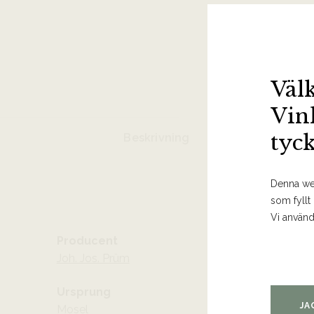
Väl
Vin
tyc
Beskrivning
Denna web
som fyllt
Vi använd
Producent
Joh. Jos. Prüm
Ursprung
JA
Mosel