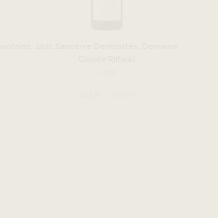
ontains,
2021 Sancerre Denisottes, Domaine
Claude Riffault
Loire
399 kr
479
kr