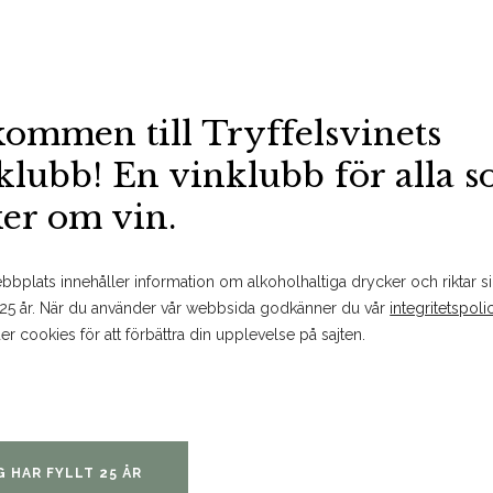
se och havregryn i en matberedare till
nd ner i smeten och smaka av med salt.
kommen till Tryffelsvinets
rovt. Forma smeten till 12 biffar med
klubb! En vinklubb för alla 
 i fröna och stek dem gyllenbruna i smör-&
ker om vin.
bplats innehåller information om alkoholhaltiga drycker och riktar sig
 25 år. När du använder vår webbsida godkänner du vår
integritetspoli
er cookies för att förbättra din upplevelse på sajten.
G HAR FYLLT 25 ÅR