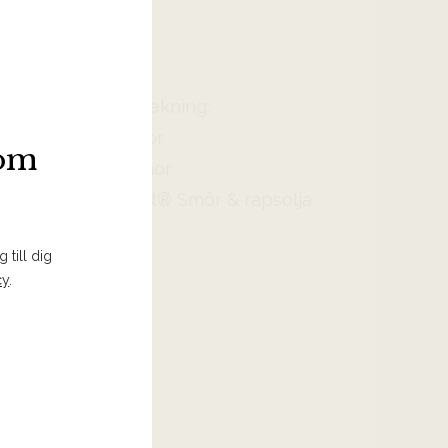
½ tsk salt
Panering och stekning:
¾ dl solroskärnor
som
¾ dl pumpakärnor
3 msk Arla Köket® Smör & rapsolja
 till dig
cy
.