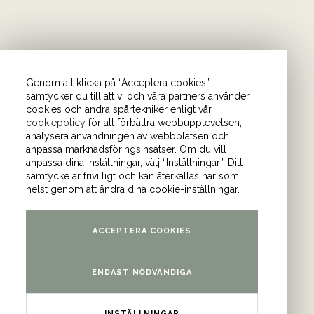
Genom att klicka på “Acceptera cookies”
samtycker du till att vi och våra partners använder
cookies och andra spårtekniker enligt vår
cookiepolicy
för att förbättra webbupplevelsen,
önder. I vårt nyhetsbrev
analysera användningen av webbplatsen och
anpassa marknadsföringsinsatser. Om du vill
Bli medlem i
anpassa dina inställningar, välj “Inställningar”. Ditt
samtycke är frivilligt och kan återkallas när som
helst genom att ändra dina cookie-inställningar.
am
och
YouTube
.
ACCEPTERA COOKIES
ontor
ENDAST NÖDVÄNDIGA
atan 4 (våning 9)
INSTÄLLNINGAR