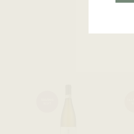
ÅRGÅNG
TILL
SLUT
S