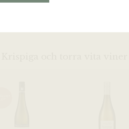
Krispiga och torra vita viner
FÄLLIGT
LUT