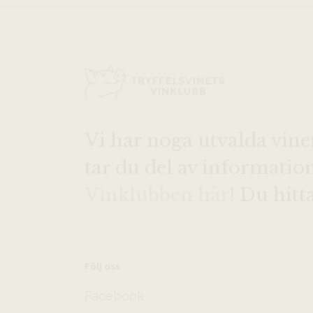
Vi har noga utvalda vine
tar du del av informati
Vinklubben här
! Du hitt
Följ oss
Facebook