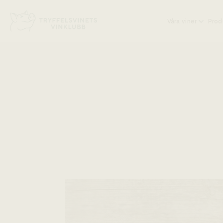
Head på hemsidan:
Våra viner
Prod