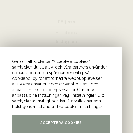
Följ oss
Facebook
Instagram
Hör av dig
Genom att klicka på “Acceptera cookies”
samtycker du till att vi och våra partners använder
08-440 85 88
cookies och andra spårtekniker enligt vår
Skicka mejl till oss
cookiepolicy
för att förbättra webbupplevelsen,
analysera användningen av webbplatsen och
anpassa marknadsföringsinsatser. Om du vill
Vårt kontor
anpassa dina inställningar, välj “Inställningar”. Ditt
samtycke är frivilligt och kan återkallas när som
Tulegatan 4 (våning 9)
helst genom att ändra dina cookie-inställningar.
113 53 Stockholm
ACCEPTERA COOKIES