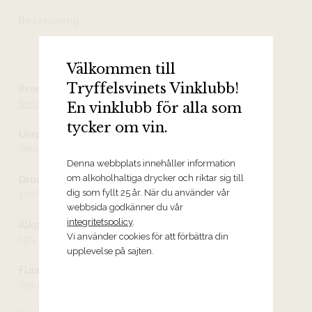
Beskrivning
Välkommen till
Tryffelsvinets Vinklubb!
Producent
Simonsig Estate
En vinklubb för alla som
tycker om vin.
Ursprung
Stellenbosch
Denna webbplats innehåller information
om alkoholhaltiga drycker och riktar sig till
Druvor
dig som fyllt 25 år. När du använder vår
100% chardonnay
webbsida godkänner du vår
integritetspolicy
.
Alkoholhalt
Vi använder cookies för att förbättra din
13%
upplevelse på sajten.
Flaskstorlek
750 ml