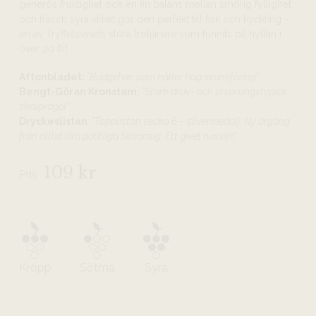
generös fruktighet och en fin balans mellan smörig fyllighet
och fräsch syra vilket gör den perfekt till fisk och kyckling –
en av Tryffelsvinets stora trotjänare som funnits på hyllan i
över 20 år!
Aftonbladet:
”Budgetvin som håller hög svansföring”
Bengt-Göran Kronstam:
”Stark druv- och ursprungstypisk
skalprägel”
Dryckeslistan
: ”Topplistan vecka 6 – silvermedalj: Ny årgång
från alltid lika pålitliga Simonsig. Ett givet husvin!”
109 kr
Pris
Kropp
Sötma
Syra