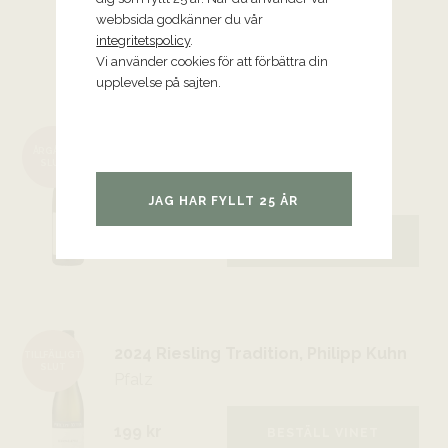
webbsida godkänner du vår
integritetspolicy
.
Vi använder cookies för att förbättra din
Krispiga och torra vita viner
upplevelse på sajten.
2024 Fiano di Avellino,
ÅRGÅNG
Mastroberardino
SLUT
Kampanien
JAG HAR FYLLT 25 ÅR
199 kr
229
kr
BESTÄLL VINET
2024 Riesling Tradition, Philipp Kuhn
TILLFÄLLIGT
SLUT
Pfalz
199 kr
BESTÄLL VINET