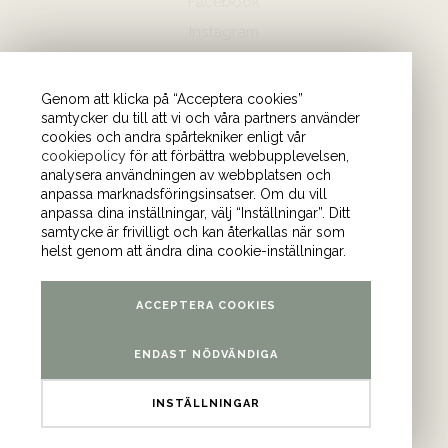
Facebook
Instagram
Hör av dig
Genom att klicka på “Acceptera cookies”
samtycker du till att vi och våra partners använder
08-440 85 88
cookies och andra spårtekniker enligt vår
Skicka mejl till oss
cookiepolicy
för att förbättra webbupplevelsen,
analysera användningen av webbplatsen och
anpassa marknadsföringsinsatser. Om du vill
Vårt kontor
anpassa dina inställningar, välj “Inställningar”. Ditt
samtycke är frivilligt och kan återkallas när som
Tulegatan 4 (våning 9)
helst genom att ändra dina cookie-inställningar.
113 53 Stockholm
ACCEPTERA COOKIES
ENDAST NÖDVÄNDIGA
INSTÄLLNINGAR