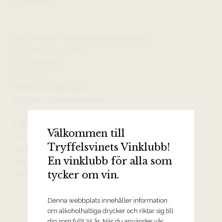
4 personer
1 kilo musslor, vongole eller blåmussla
300 gtam spaghetti
4 vitlöksklyftor
1 röd chili
1 knippe bladpersilja
250 gtam körsbärstomater
3 msk Svenskt Smör från Arla®
2 dl vitt vin
Välkommen till
2 dl Arla Ko® Vispgrädde
Tryffelsvinets Vinklubb!
1 grönsaksbuljong
En vinklubb för alla som
Salt
tycker om vin.
Svartpeppar
Denna webbplats innehåller information
om alkoholhaltiga drycker och riktar sig till
dig som fyllt 25 år. När du använder vår