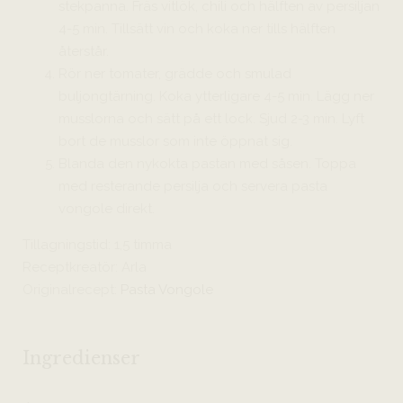
stekpanna. Fräs vitlök, chili och hälften av persiljan
4-5 min. Tillsätt vin och koka ner tills hälften
återstår.
Rör ner tomater, grädde och smulad
buljongtärning. Koka ytterligare 4-5 min. Lägg ner
musslorna och sätt på ett lock. Sjud 2-3 min. Lyft
bort de musslor som inte öppnat sig.
Blanda den nykokta pastan med såsen. Toppa
med resterande persilja och servera pasta
vongole direkt.
Tillagningstid: 1,5 timma
Receptkreatör: Arla
Originalrecept:
Pasta Vongole
Ingredienser