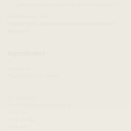
Servera salladen med rödbetor och dillyoghurt.
Receptkreatör: Arla
Originalrecept: Sallad med rödbetor, durumvete och
dillyoghurt
Ingredienser
4 personer
Tillagningstid: 25 minuter
750 g rödbetor
1 burk kokt durumvete à 400 g
1 zucchini
2 msk olivolja
½ tsk salt