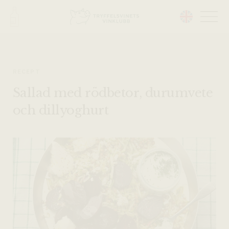
Head på hemsidan:
RECEPT
Sallad med rödbetor, durumvete
och dillyoghurt