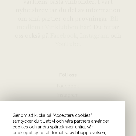
världens bästa vinbönder. I vårt
nyhetsbrev tar du del av information
om små partier och provningar.
Bli
medlem i Vinklubben här
! Du hittar
oss också på
Facebook
,
Instagram
och
YouTube
.
Följ oss
Facebook
Instagram
Hör av dig
Genom att klicka på “Acceptera cookies”
samtycker du till att vi och våra partners använder
08-440 85 88
cookies och andra spårtekniker enligt vår
Skicka mejl till oss
cookiepolicy
för att förbättra webbupplevelsen,