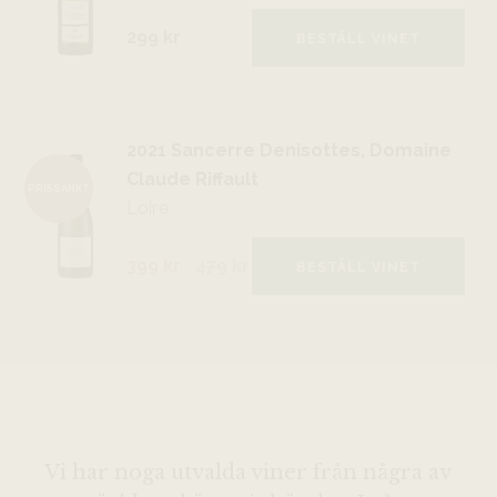
299 kr
BESTÄLL VINET
2021 Sancerre Denisottes, Domaine
Claude Riffault
PRISSÄNKT
Loire
399 kr
479
kr
BESTÄLL VINET
Vi har noga utvalda viner från några av