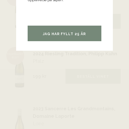
Kampanien
199 kr
229
kr
BESTÄLL VINET
JAG HAR FYLLT 25 ÅR
2024 Riesling Tradition, Philipp Kuhn
TILLFÄLLIGT
SLUT
Pfalz
199 kr
BESTÄLL VINET
2023 Sancerre Les Grandmontains,
Domaine Laporte
Loire