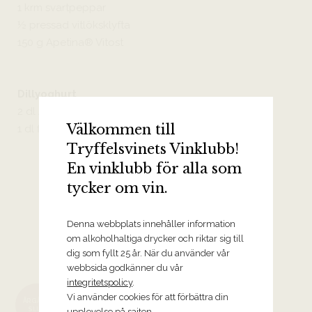
1 krm svartpeppar
½ pressad vitlöksklyfta
150 g Apetina® Vitost
Dillyoghurt
2 dl Arla Köket® grekisk yoghurt
Välkommen till
1 dl finhackad färsk dill
Tryffelsvinets Vinklubb!
En vinklubb för alla som
tycker om vin.
Denna webbplats innehåller information
om alkoholhaltiga drycker och riktar sig till
Krispiga och torra vita viner
dig som fyllt 25 år. När du använder vår
webbsida godkänner du vår
integritetspolicy
.
2024 Fiano di Avellino,
Vi använder cookies för att förbättra din
ÅRGÅNG
Mastroberardino
SLUT
upplevelse på sajten.