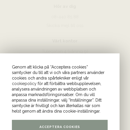
Hör av dig
08-440 85 88
Skicka mejl till oss
Vårt kontor
Tulegatan 4 (våning 9)
113 53 Stockholm
Genom att klicka på “Acceptera cookies”
samtycker du till att vi och våra partners använder
cookies och andra spårtekniker enligt vår
cookiepolicy
för att förbättra webbupplevelsen,
analysera användningen av webbplatsen och
anpassa marknadsföringsinsatser. Om du vill
anpassa dina inställningar, välj “Inställningar”. Ditt
samtycke är frivilligt och kan återkallas när som
helst genom att ändra dina cookie-inställningar.
17 maj 2025 17:45-18:30
Sergel Hub, Sveavägen 10a, 111 57 Stockholm
ACCEPTERA COOKIES