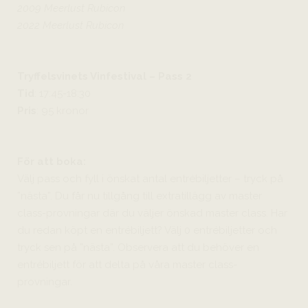
2009 Meerlust Rubicon
2022 Meerlust Rubicon
Tryffelsvinets Vinfestival – Pass 2
Tid
: 17:45-18:30
Pris
: 95 kronor
För att boka:
Välj pass och fyll i önskat antal entrébiljetter – tryck på
”nästa”. Du får nu tillgång till extratillägg av master
class-provningar där du väljer önskad master class. Har
du redan köpt en entrébiljett? Välj 0 entrébiljetter och
tryck sen på ”nästa”. Observera att du behöver en
entrébiljett för att delta på våra master class-
provningar.