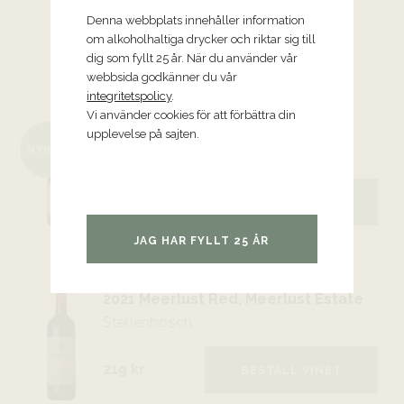
Denna webbplats innehåller information
om alkoholhaltiga drycker och riktar sig till
TRYFFELSVINET TIPSAR
dig som fyllt 25 år. När du använder vår
webbsida godkänner du vår
Viner från Meerlust Estate
integritetspolicy
.
Vi använder cookies för att förbättra din
2024 Chardonnay, Meerlust Estate
upplevelse på sajten.
NYHET
Stellenbosch
319 kr
BESTÄLL VINET
JAG HAR FYLLT 25 ÅR
2021 Meerlust Red, Meerlust Estate
Stellenbosch
219 kr
BESTÄLL VINET