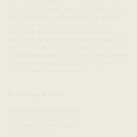
Än idag håller man sig relevanta – särskilt genom nya
spännande rekryteringen Wim Truter år 2020, gårdens
tredje vinmakare genom tiderna. Med Wim vid rodret
har Meerlust inlett ett omfattande arbete för att ta
Meerlust in i framtiden. Tim Atkins MW räknar Meerlust
som en av Sydafrikas ”Second Growths” i sin 2024 Cape
Classification, vilket är en tydlig blinkning till en av de
högsta klassifikationerna man kan få i Bordeaux: 2ème
Cru Classé – ett betyg som säger någonting om vilken
upplevelse det är att njuta av Meerlusts viner.
Provningens viner
1980 Meerlust Cabernet Sauvignon
2005 Meerlust Cabernet Sauvignon
2021 Meerlust Cabernet Sauvignon
1984 Meerlust Rubicon