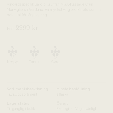
Vingårdsspecifik Barolo Cru från MGA-klassade Crun
Monvigliero i Verduno. En mycket välgjord Barolo som har
potential för lång lagring.
2299 kr
Pris
Kropp
Tannin
Syra
Sortimentsbeskrivning
Minsta beställning
Tillfälligt sortiment
1 flaska
Lagerstatus
Övrigt
Tillgänglig i butik
Ekologiskt, Veganvänligt