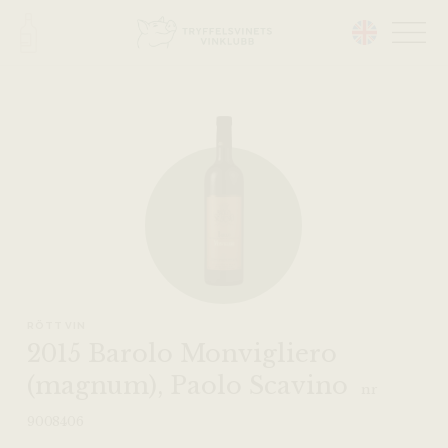
Head på hemsidan:
RÖTT VIN
2015 Barolo Monvigliero
(magnum), Paolo Scavino
nr
9008406