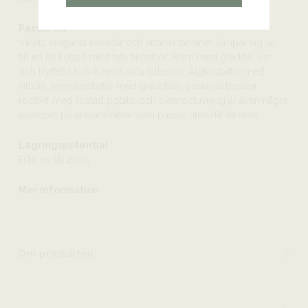
Passar till
Vinets eleganta karaktär och strama tanniner lämpar sig väl
till en fin köttbit med feta tillbehör. Fram med grädde, ost
och tryffel! Undvik helst söta tillbehör. Älgfärsbiffar med
viltsås, lammfärsbiffar med gräddsås, pasta carbonara,
rostbiff med rostad potatis och svampstuvning är även några
exempel på enklare rätter som passar utmärkt till vinet.
Lagringspotential
Från nu till 2045
Mer information
Om produkten