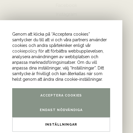
Facebook
Instagram
Hör av dig
Genom att klicka på “Acceptera cookies”
samtycker du till att vi och våra partners använder
08-440 85 88
cookies och andra spårtekniker enligt vår
Skicka mejl till oss
cookiepolicy
för att förbättra webbupplevelsen,
analysera användningen av webbplatsen och
anpassa marknadsföringsinsatser. Om du vill
Vårt kontor
anpassa dina inställningar, välj “Inställningar”. Ditt
samtycke är frivilligt och kan återkallas när som
Tulegatan 4 (våning 9)
helst genom att ändra dina cookie-inställningar.
113 53 Stockholm
ACCEPTERA COOKIES
ENDAST NÖDVÄNDIGA
INSTÄLLNINGAR