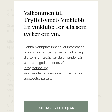
Ursprung
Välkommen till
Barolo DOCG
Tryffelsvinets Vinklubb!
Druvor
En vinklubb för alla som
100% nebbiolo
tycker om vin.
Alkoholhalt
14.5%
Denna webbplats innehåller information
om alkoholhaltiga drycker och riktar sig till
dig som fyllt 25 år. När du använder vår
Flaskstorlek
webbsida godkänner du vår
1500 ml
integritetspolicy
.
Vi använder cookies för att förbättra din
Doft och smak
upplevelse på sajten.
Mycket ung men redan komplex och harmonisk doft av
mogna, röda bär, örter, stenig mineral, nypon, tryffel och
tjära. Elegant, stram och nyanserad smak och en fräsch,
härlig syra möter upp doftens fina aromer. Vinet är mycket
ungt men bjuder redan på en imponerande komplexitet.
Strama, matvänliga tanniner och en mycket lång
JAG HAR FYLLT 25 ÅR
eftersmak. Vinner på lagring.