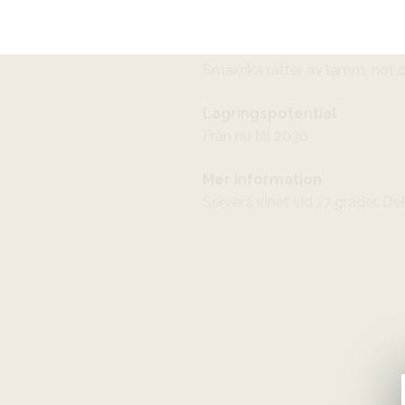
smakrik med en stor intensitet
Passar till
Smakrika rätter av lamm, nöt oc
Lagringspotential
Från nu till 2036
Mer information
Servera vinet vid 17 grader. De