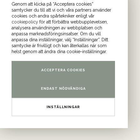
Genom att klicka på “Acceptera cookies”
samtycker du till att vi och våra partners använder
cookies och andra spårtekniker enligt vår
cookiepolicy
för att förbättra webbupplevelsen,
önder. I vårt nyhetsbrev
analysera användningen av webbplatsen och
anpassa marknadsföringsinsatser. Om du vill
Bli medlem i
anpassa dina inställningar, välj “Inställningar”. Ditt
samtycke är frivilligt och kan återkallas när som
helst genom att ändra dina cookie-inställningar.
am
och
YouTube
.
ACCEPTERA COOKIES
ontor
ENDAST NÖDVÄNDIGA
atan 4 (våning 9)
INSTÄLLNINGAR
3 Stockholm