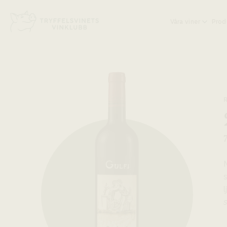
Head på hemsidan:
Våra viner
Prod
l
s