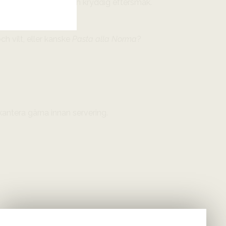
 och en lång, örtig och kryddig eftersmak.
h vilt, eller kanske
Pasta alla Norma
?
kantera gärna innan servering.