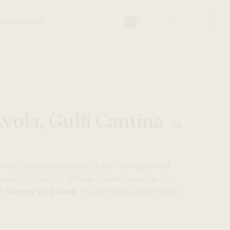
yffelsvinet
vola, Gulfi Cantina
nr
 Nero d’Avola bokstavligt talat vuxit upp med
’avola som ber om grillade medelhavsrätter och
r.
Vinous: 93 poäng
”In 2018, it’s the star of Gulfi’s