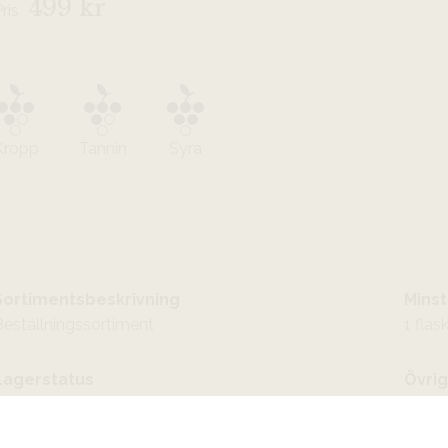
499 kr
Pris
Kropp
Tannin
Syra
Sortimentsbeskrivning
Minst
Beställningssortiment
1 flas
Lagerstatus
Övrig
illfälligt slut
Ekolog