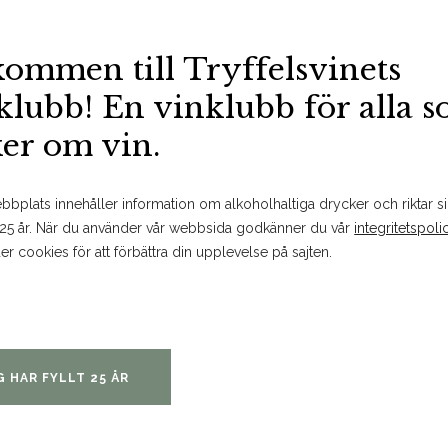
kommen till Tryffelsvinets
BESTÄLL PÅ SYSTEMBOLAGET
MER FAKTA
SPARA
klubb! En vinklubb för alla 
ker om vin.
Om produkten
bplats innehåller information om alkoholhaltiga drycker och riktar sig
 25 år. När du använder vår webbsida godkänner du vår
integritetspoli
er cookies för att förbättra din upplevelse på sajten.
Doft och smak
Doften är närmast obarmhärti
björnbär och plommon följt av 
G HAR FYLLT 25 ÅR
balsamico. Smaken definieras a
som imponerar med sin exakta 