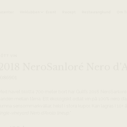
ucenter
Vinklubben
Event
Recept
Restaurangkund
Om Tr
RÖTT VIN
2018 NeroSanloré Nero d’A
7086901
Med havet blotta 700 meter bort har Gulfi’s 2018 NeroSanloré
sanden mellan tårna. Ett ekologiskt odlat vin på 100% nero d
jumna sensommarkvällar, helst i stora kupor. Kan lagras i 10+ å
ingle-vineyard Nero d’Avola lineup.”