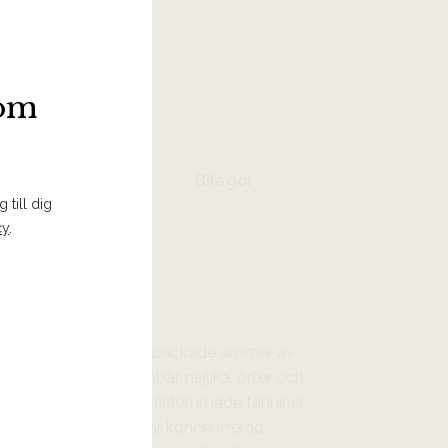
 I INKÖPSLISTA
som
Bilagor
 till dig
cy
.
gt charmig med fruktpackade aromer av
kryddiga toner av enbär, nejlika, örter och
v sin friska syra och finlemmade tanniner
precision. Kroppen är koncentrerad,