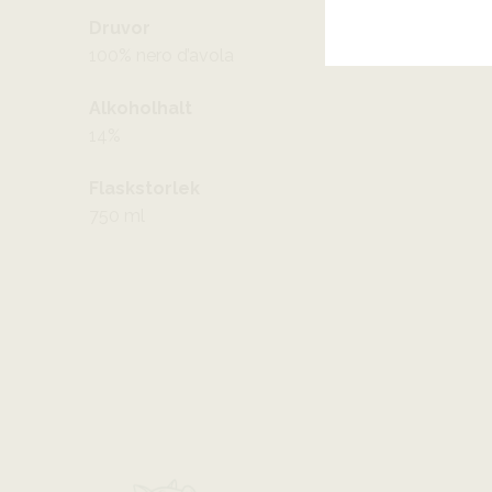
Druvor
100% nero d’avola
Alkoholhalt
14%
Flaskstorlek
750 ml