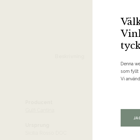
Väl
Vin
tyc
Beskrivning
Denna web
som fyllt
Vi använd
Producent
Gulfi Cantina
JA
Ursprung
Sicilia Rosso DOC