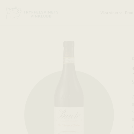
Head på hemsidan:
Våra viner
Prod
s
m