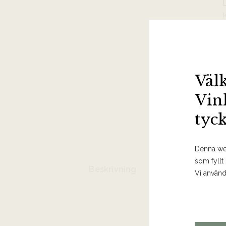
Väl
Vin
tyc
Denna web
som fyllt
Beskrivning
Vi använd