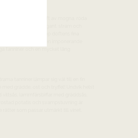
x och harmonisk doft av mogna, röda
n, tryffel och tjära. Elegant, stram och
 härlig syra möter upp doftens fina
 men bjuder redan på en imponerande
ga tanniner och en mycket lång
rama tanniner lämpar sig väl till en fin
m med grädde, ost och tryffel! Undvik helst
ed viltsås, lammfärsbiffar med gräddsås,
 rostad potatis och svampstuvning är
rätter som passar utmärkt till vinet.