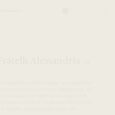
yffelsvinet
ratelli Alessandria
nr
GA-läget San Lorenzo i Verduno, en vingård med
 både struktur och aromatisk detaljrikedom. Till
 visar San Lorenzo en något fastare ryggrad och
r precision, energi och balanserad koncentration,
l. En klassisk, ursprungstrogen Barolo som