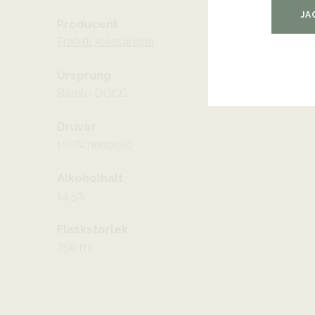
JA
Producent
Fratelli Alessandria
Ursprung
Barolo DOCG
Druvor
100% nebbiolo
Alkoholhalt
14,5%
Flaskstorlek
750 ml