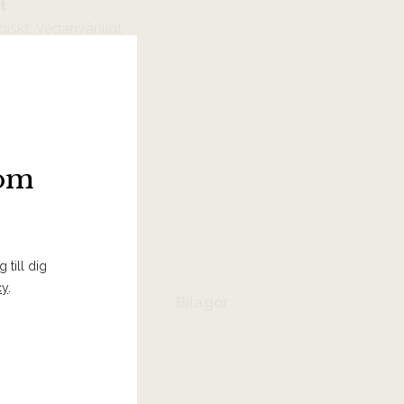
t
giskt, Veganvänligt
som
 I INKÖPSLISTA
 till dig
cy
.
Bilagor