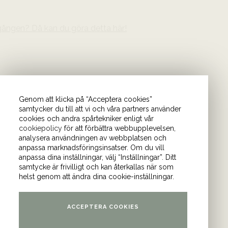
gången? Då kan du göra detta här!
Genom att klicka på “Acceptera cookies”
samtycker du till att vi och våra partners använder
cookies och andra spårtekniker enligt vår
cookiepolicy
för att förbättra webbupplevelsen,
analysera användningen av webbplatsen och
anpassa marknadsföringsinsatser. Om du vill
anpassa dina inställningar, välj “Inställningar”. Ditt
samtycke är frivilligt och kan återkallas när som
helst genom att ändra dina cookie-inställningar.
önder. I vårt nyhetsbrev
Bli medlem i
ACCEPTERA COOKIES