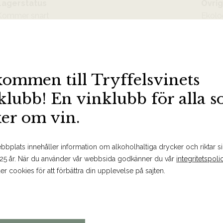
Lagerstatus
Övrig
Kommer snart
Ekolo
Lanseringsdatum
30/06/2026
kommen till Tryffelsvinets
klubb! En vinklubb för alla 
ker om vin.
BESTÄLL PÅ SYSTEMBOLAGET
MER FAKTA
SPARA
bplats innehåller information om alkoholhaltiga drycker och riktar sig
 25 år. När du använder vår webbsida godkänner du vår
integritetspoli
Om produkten
er cookies för att förbättra din upplevelse på sajten.