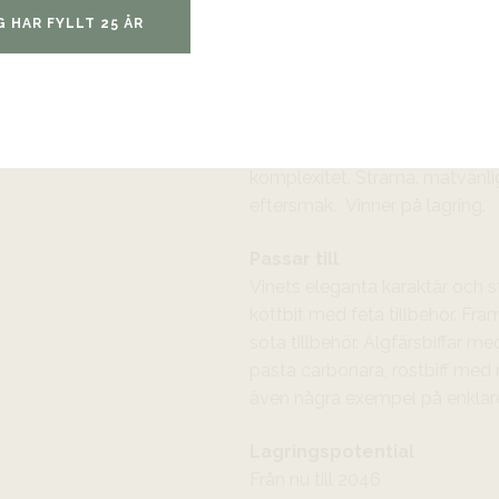
G HAR FYLLT 25 ÅR
Doft och smak
Mycket ung men redan komple
bär, örter, stenig mineral, nypo
nyanserad smak och en fräsch,
aromer. Vinet är mycket ungt
komplexitet. Strama, matvänli
eftersmak. Vinner på lagring.
Passar till
Vinets eleganta karaktär och st
köttbit med feta tillbehör. Fra
söta tillbehör. Älgfärsbiffar m
pasta carbonara, rostbiff med
även några exempel på enklare 
Lagringspotential
Från nu till 2046