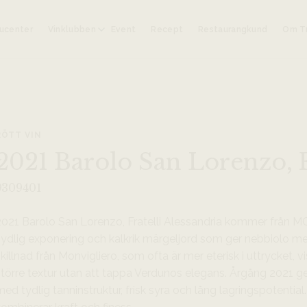
ucenter
Vinklubben
Event
Recept
Restaurangkund
Om Tr
RÖTT VIN
2021 Barolo San Lorenzo, F
9309401
2021 Barolo San Lorenzo, Fratelli Alessandria kommer från M
sydlig exponering och kalkrik märgeljord som ger nebbiolo med
killnad från Monvigliero, som ofta är mer eterisk i uttrycket,
större textur utan att tappa Verdunos elegans. Årgång 2021 ge
ed tydlig tanninstruktur, frisk syra och lång lagringspotentia