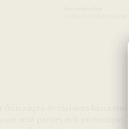
Mer information
Nyfiken på att läsa mer om år
r från några av världens bästa vinb
on om små partier och provningar.