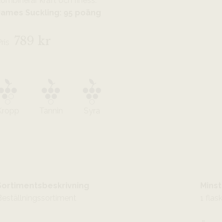
ombinerar kraft och finess.
James Suckling: 95 poäng
789 kr
Pris
Kropp
Tannin
Syra
Sortimentsbeskrivning
Minst
Beställningssortiment
1 flas