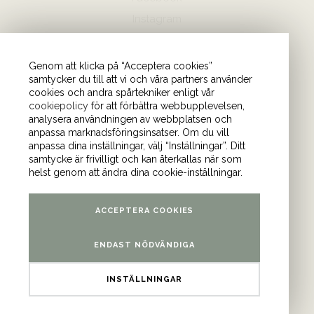
Instagram
Hör av dig
Genom att klicka på “Acceptera cookies”
samtycker du till att vi och våra partners använder
08-440 85 88
cookies och andra spårtekniker enligt vår
Skicka mejl till oss
cookiepolicy
för att förbättra webbupplevelsen,
analysera användningen av webbplatsen och
anpassa marknadsföringsinsatser. Om du vill
Vårt kontor
anpassa dina inställningar, välj “Inställningar”. Ditt
samtycke är frivilligt och kan återkallas när som
Tulegatan 4 (våning 9)
helst genom att ändra dina cookie-inställningar.
113 53 Stockholm
ACCEPTERA COOKIES
ENDAST NÖDVÄNDIGA
INSTÄLLNINGAR