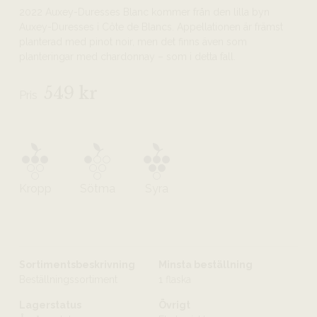
2022 Auxey-Duresses Blanc kommer från den lilla byn
Auxey-Duresses i Côte de Blancs. Appellationen är främst
planterad med pinot noir, men det finns även som
planteringar med chardonnay – som i detta fall.
549 kr
Pris
Kropp
Sötma
Syra
Sortimentsbeskrivning
Minsta beställning
Beställningssortiment
1 flaska
Lagerstatus
Övrigt