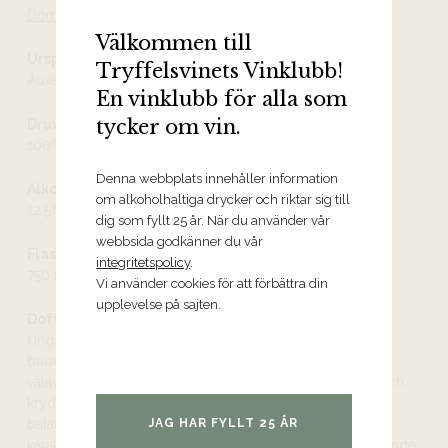
Domaine Taupenot-Merme
Välkommen till
Ursprung
Tryffelsvinets Vinklubb!
Auxey-Duresses AOC
En vinklubb för alla som
tycker om vin.
Druvor
100% chardonnay
Denna webbplats innehåller information
Alkoholhalt
om alkoholhaltiga drycker och riktar sig till
12.5%
dig som fyllt 25 år. När du använder vår
webbsida godkänner du vår
Flaskstorlek
integritetspolicy
.
750 ml
Vi använder cookies för att förbättra din
upplevelse på sajten.
Doft och smak
Ung, stor och nyanserad doft av citron, stenfrukt, äpplen,
brioche, grapefrukt, lemoncurd och blommor med en
välavvägd ekfatston som bidrar med aromer av nejlika och
kryddor. Ung, fruktig och mycket frisk smak i knivskarp
JAG HAR FYLLT 25 ÅR
balans med krispig syra. Vinet har en tydlig mineralisk
karaktär med en imponerande komplexitet och en tilltalande