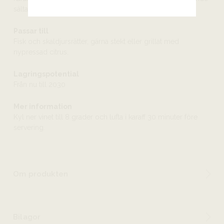
sälta i avslutet.
Passar till
Fisk och skaldjursrätter, gärna stekt eller grillat med
nypressad citrus.
Lagringspotential
Från nu till 2030
Mer information
Kyl ner vinet till 8 grader och lufta i karaff 30 minuter före
servering.
Om produkten
Bilagor