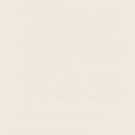
pepparrot och gräslök.
Skala jordärtskockor, äpplen, lök och vitlök och
skär i bitar. Fräs dem i smör tills allt är helt mjukt.
Tillsätt crème fraiche och citronsaft och mixa till
en slät puré. Smaka av med salt och peppar.
Bryn smöret i en liten kastrull eller stekpanna. Häll
det i en bunke och låt kallna. Vispa det luftigt med
elvisp. Smaksätt med salt och vinäger. Vänd ner
hälften av forellrommen.
Sätt ugnen på 100°. Skär fisken i 4 portionsbitar.
Salta, peppra och lägg dem i en ugnssäker form.
Ringla över olja och lägg i vitlök. Täck fisken med
folie och baka i ugnen till 50° innertemperatur, ca
20 min.
Servera fisken med purén, svampen och
forellsmöret. Garnera med dill och forellrom.
Receptkreatör: Arla och Klas Lindberg