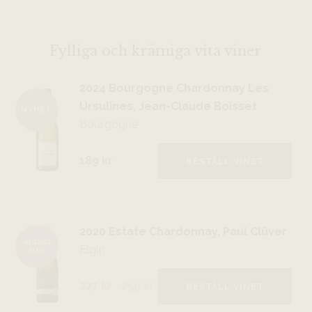
Fylliga och krämiga vita viner
2024 Bourgogne Chardonnay Les
Ursulines, Jean-Claude Boisset
NYHET
Bourgogne
189 kr
BESTÄLL VINET
2020 Estate Chardonnay, Paul Clüver
ÅRGÅNG
Elgin
SLUT
227 kr
259
kr
BESTÄLL VINET