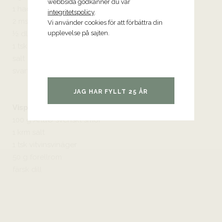
webbsida godkänner du vår
1 hackad vitlöksklyfta
integritetspolicy
.
2 msk Arla® svenskt smör
Vi använder cookies för att förbättra din
½ dl Arla Köket® crème fraiche
upplevelse på sajten.
1 tsk citronsaft
salt
svartpeppar
JAG HAR FYLLT 25 ÅR
Vispat smör med forellrom
100 g Arla® svenskt smör
1 krm salt
1 tsk vitvinsvinäger
50 g forellrom
färsk dill