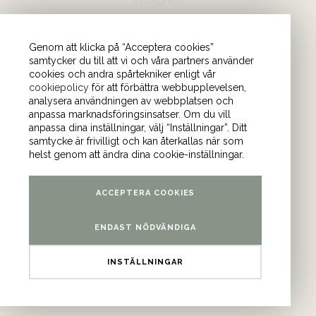
Hör av dig
Genom att klicka på “Acceptera cookies”
samtycker du till att vi och våra partners använder
08-440 85 88
cookies och andra spårtekniker enligt vår
Skicka mejl till oss
cookiepolicy
för att förbättra webbupplevelsen,
analysera användningen av webbplatsen och
anpassa marknadsföringsinsatser. Om du vill
Vårt kontor
anpassa dina inställningar, välj “Inställningar”. Ditt
samtycke är frivilligt och kan återkallas när som
Tulegatan 4 (våning 9)
helst genom att ändra dina cookie-inställningar.
113 53 Stockholm
ACCEPTERA COOKIES
ENDAST NÖDVÄNDIGA
INSTÄLLNINGAR