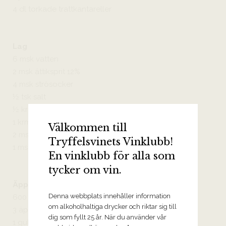
4 dl torkade trattkantareller
Lag
6 msk vatten
2 msk ättiksprit 12%
4 msk strösocker
½ tsk salt
½ krm svartpeppar
1 krm chiliflakes
Välkommen till
2 msk riven pepparrot
Tryffelsvinets Vinklubb!
1 msk färsk gräslök
En vinklubb för alla som
tycker om vin.
Äpple- och jordärtskockpuré
Denna webbplats innehåller information
600 g jordärtskockor
om alkoholhaltiga drycker och riktar sig till
3 äpplen
dig som fyllt 25 år. När du använder vår
1 gul lök