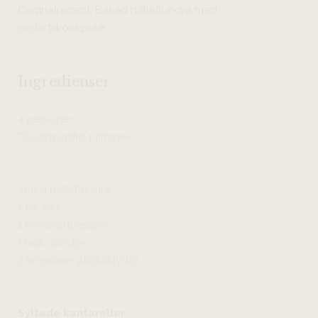
Originalrecept: Bakad hälleflundra med
jordärtskockpuré
Ingredienser
4 personer
Tillagningstid 1 timme+
400 g hälleflundra
1 tsk salt
1 krm svartpeppar
1 msk olivolja
2 krossade vitlöksklyftor
Syltade kantareller