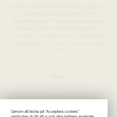
Vi har noga utvalda viner från några av
världens bästa vinbönder. I vårt
nyhetsbrev tar du del av information
om små partier och provningar.
Bli
medlem i Vinklubben här
! Du hittar
oss också på
Facebook
,
Instagram
och
YouTube
.
Följ oss
Facebook
Instagram
Hör av dig
Genom att klicka på “Acceptera cookies”
samtycker du till att vi och våra partners använder