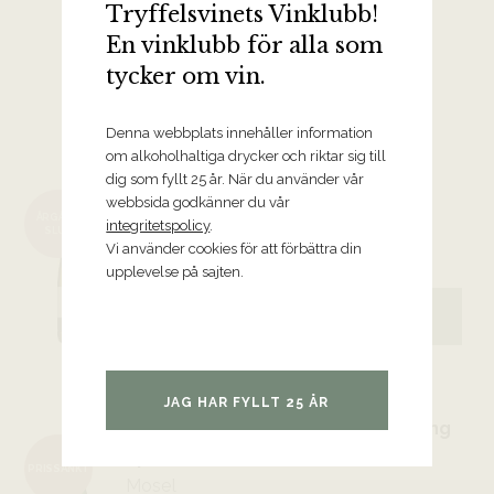
Tryffelsvinets Vinklubb!
En vinklubb för alla som
tycker om vin.
Denna webbplats innehåller information
Halvtorra och friska vita viner
om alkoholhaltiga drycker och riktar sig till
dig som fyllt 25 år. När du använder vår
2025 Estate Riesling, Paul Clüver
webbsida godkänner du vår
ÅRGÅNG
integritetspolicy
.
Family Wines
SLUT
Vi använder cookies för att förbättra din
Elgin
upplevelse på sajten.
179 kr
BESTÄLL VINET
JAG HAR FYLLT 25 ÅR
2021 Graacher Himmelreich Riesling
Spätlese, Joh. Jos. Prüm
PRISSÄNKT
Mosel