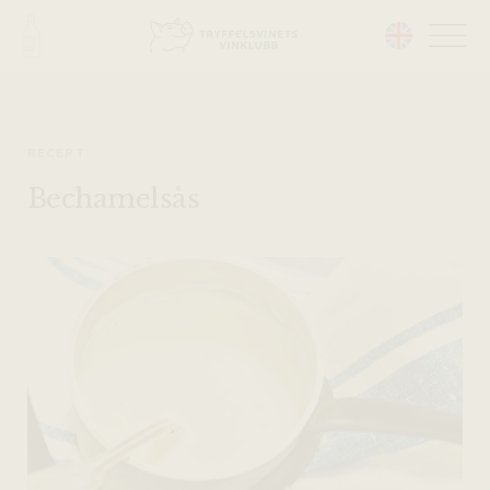
Head på hemsidan:
RECEPT
Bechamelsås