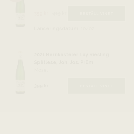
359 kr
419
kr
BESTÄLL VINET
Lanseringsdatum:
10/02
2021 Bernkasteler Lay Riesling
Spätlese, Joh. Jos. Prüm
Mosel
399 kr
BESTÄLL VINET