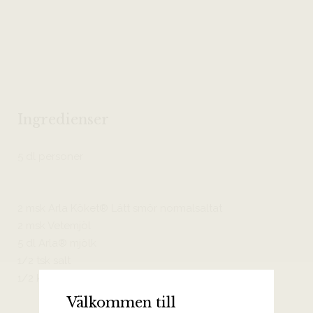
Ingredienser
5 dl personer
2 msk Arla Köket® Lätt smör normalsaltat
2 msk Vetemjöl
5 dl Arla® mjölk
1/2 tsk salt
1/2 krm peppar
Välkommen till