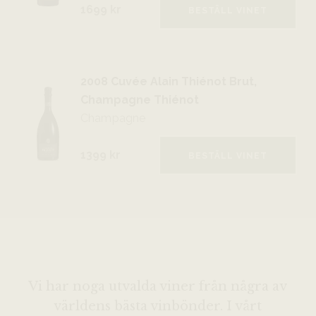
1699 kr
BESTÄLL VINET
2008 Cuvée Alain Thiénot Brut,
Champagne Thiénot
Champagne
1399 kr
BESTÄLL VINET
Vi har noga utvalda viner från några av
världens bästa vinbönder. I vårt