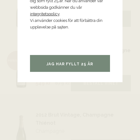
dig som fyllt 25 år. När du använder vår
Champagne
webbsida godkänner du vår
integritetspolicy
.
549 kr
BESTÄLL VINET
Vi använder cookies för att förbättra din
upplevelse på sajten.
NV Brut Blanc de Blancs, Champagne
Thiénot
PRISSÄNKT
JAG HAR FYLLT 25 ÅR
Champagne
549 kr
679
kr
BESTÄLL VINET
2012 Brut Vintage, Champagne
Thiénot
Champagne