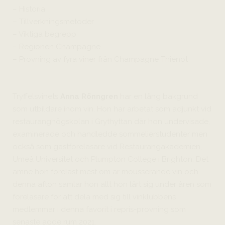
– Historia
– Tillverkningsmetoder
– Viktiga begrepp
– Regionen Champagne
– Provning av fyra viner från Champagne Thiénot
Tryffelsvinets
Anna Rönngren
har en lång bakgrund
som utbildare inom vin. Hon har arbetat som adjunkt vid
restauranghögskolan i Grythyttan där hon undervisade,
examinerade och handledde sommelierstudenter men
också som gästföreläsare vid Restaurangakademien,
Umeå Universitet och Plumpton College i Brighton. Det
ämne hon föreläst mest om är mousserande vin och
denna afton samlar hon allt hon lärt sig under åren som
föreläsare för att dela med sig till vinklubbens
medlemmar i denna favorit i repris-provning som
senaste ägde rum 2021.