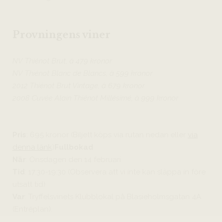
Provningens viner
NV Thiénot Brut, à 479 kronor
NV Thiénot Blanc de Blancs, à 599 kronor
2012 Thiénot Brut Vintage, à 679 kronor
2008 Cuvée Alain Thiénot Millésimé, à 999 kronor
Pris
: 695 kronor (Biljett köps via rutan nedan eller
via
denna länk
)
Fullbokad
När
: Onsdagen den 14 februari
Tid
: 17:30-19:30 (Observera att vi inte kan släppa in före
utsatt tid)
Var
: Tryffelsvinets Klubblokal på Blasieholmsgatan 4A
(Entréplan).