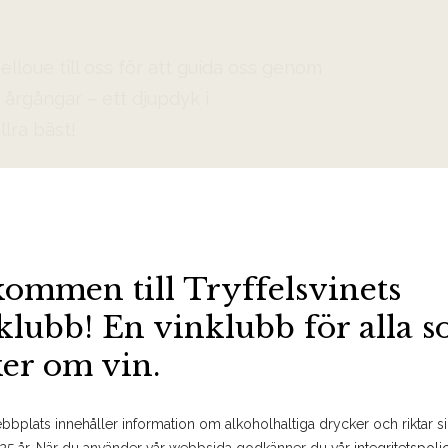
lloue till oss för att guida oss genom
årgångar – ett djupdyk i
lra bäst!
kommen till Tryffelsvinets
xtra Brut
klubb! En vinklubb för alla 
ra Brut
ker om vin.
ancs Extra Brut, Champagne Thiénot
bplats innehåller information om alkoholhaltiga drycker och riktar sig