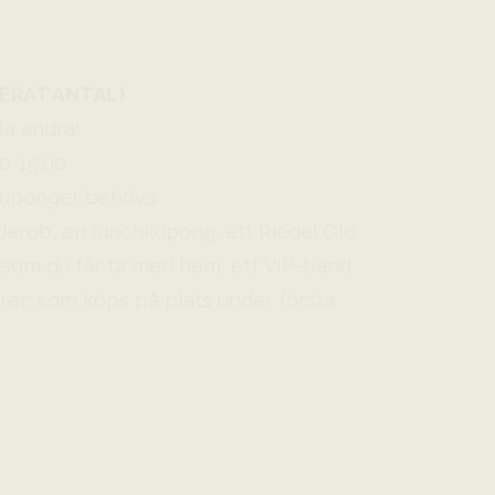
ITERAT ANTAL)
la andra!
00-15:00
a kuponger behövs.
arderob, en lunchkupong, ett Riedel Old
 som du får ta med hem, ett VIP-band
e baren som köps på plats under första