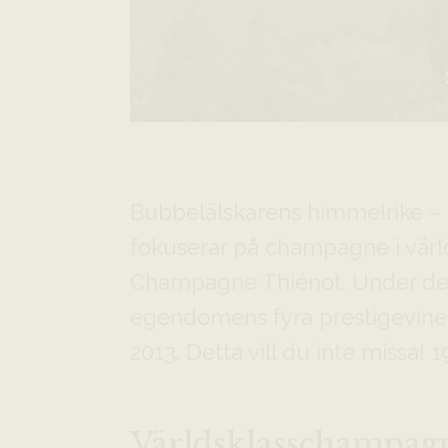
Bubbelälskarens himmelrike – 
fokuserar på champagne i värl
Champagne Thiénot. Under den
egendomens fyra prestigeviner
2013. Detta vill du inte missa! 1
Världsklasschampag