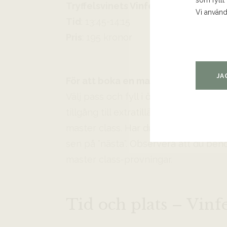
som fyllt
Tryffelsvinets Vinfestival – Pass 1
Vi använd
Tid
: 13:45-14:15
Pris
: 195 kronor
JA
För att boka en master class:
Välj pass och fyll i önskat antal entréb
tillgång till extratillägg av master c
master class. Har du redan köpt en ent
sen på ”nästa”. Observera att du behö
master class-provningar.
Tid och plats – Vinf