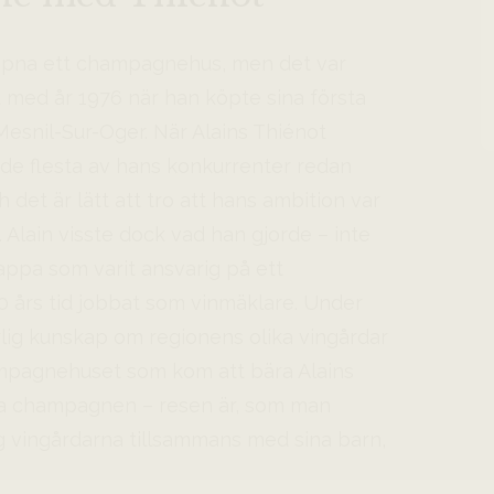
 öppna ett champagnehus, men det var
st med år 1976 när han köpte sina första
Mesnil-Sur-Oger. När Alains Thiénot
de flesta av hans konkurrenter redan
 det är lätt att tro att hans ambition var
. Alain visste dock vad han gjorde – inte
ppa som varit ansvarig på ett
0 års tid jobbat som vinmäklare. Under
rlig kunskap om regionens olika vingårdar
ampagnehuset som kom att bära Alains
ta champagnen – resen är, som man
dag vingårdarna tillsammans med sina barn,