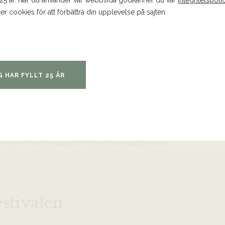
 25 år. När du använder vår webbsida godkänner du vår
integritetspoli
er cookies för att förbättra din upplevelse på sajten.
G HAR FYLLT 25 ÅR
iljetter – tryck på ”nästa”. Du får nu
lass-provningar där du väljer önskad
rébiljett? Välj 0 entrébiljetter och tryck
ver en entrébiljett för att delta på våra
estivalen