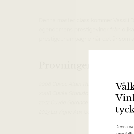
Denna master class kommer Vassili De
egendomens prestigeviner från olika 
prestigechampagne när det är som al
Provningens viner
2008 Cuvée Alain Thiénot Brut
Väl
2008 Cuvée Stanislas Blanc de Blancs E
Vin
2012 Cuvée Garance Blanc de Noirs Ext
tyc
2013 La Vigne Aux Gamins Blanc de Bl
Denna web