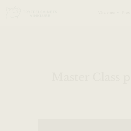
Head på hemsidan:
Våra viner
Prod
Master Class p