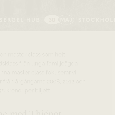
en master class som helt
dsklass från unga familjeägda
na master class fokuserar vi
 från årgångarna 2008, 2012 och
95 kronor per biljett
ne med Thiénot