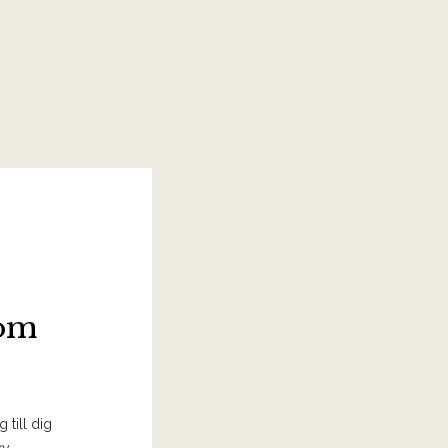
som
 till dig