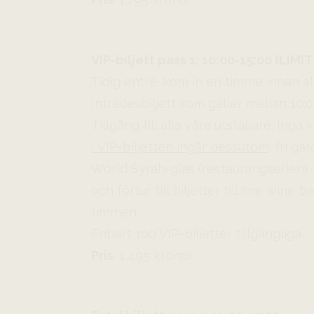
VIP-biljett pass 1: 10:00-15:00 (LIM
Tidig entré: kom in en timme innan al
Inträdesbiljett som gäller mellan 10:
Tillgång till alla våra utställare. Ing
I VIP-biljetten ingår dessutom
: fri g
World Syrah-glas (restaurangserien)
och förtur till biljetter till fine win
timmen.
Enbart 100 VIP-biljetter tillgängliga.
Pris
: 1,495 kronor