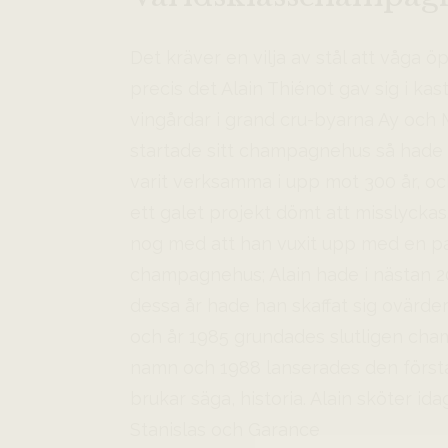
Det kräver en vilja av stål att våga
precis det Alain Thiénot gav sig i ka
vingårdar i grand cru-byarna Ay och 
startade sitt champagnehus så hade 
varit verksamma i upp mot 300 år, och
ett galet projekt dömt att misslyckas
nog med att han vuxit upp med en pa
champagnehus; Alain hade i nästan 2
dessa år hade han skaffat sig ovärde
och år 1985 grundades slutligen ch
namn och 1988 lanserades den förs
brukar säga, historia. Alain sköter i
Stanislas och Garance