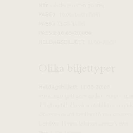
När
: Lördagen den 30 maj
PASS 1
: 10:00-15:00 (VIP)
PASS 1
: 11:00-15:00
PASS 2
:
16.00-20:000
HELDAGSBILJETT
: 11:00-20:00
Olika biljettyper
Heldagsbiljett: 11:00-20:00
Inträdesbiljett som gäller mellan 11:
Tillgång till alla våra utställare. Ing
Observera att lokalen töms i pausen
behöver lämna lokalen under tiden.
Pris
: 1,295 kronor